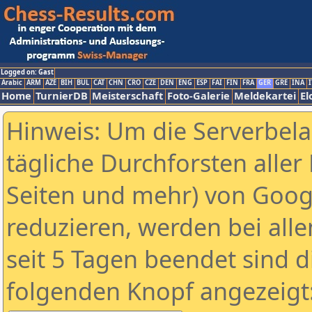
Logged on: Gast
Arabic
ARM
AZE
BIH
BUL
CAT
CHN
CRO
CZE
DEN
ENG
ESP
FAI
FIN
FRA
GER
GRE
INA
I
Home
TurnierDB
Meisterschaft
Foto-Galerie
Meldekartei
El
Hinweis: Um die Serverbel
tägliche Durchforsten aller 
Seiten und mehr) von Goog
reduzieren, werden bei alle
seit 5 Tagen beendet sind d
folgenden Knopf angezeigt