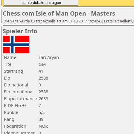
Chess.com Isle of Man Open - Masters
Die Seite wurde zuletzt aktualisiert am 01.10.2017 19:58:42, Ersteller: aeliens
Spieler Info
Name
Tari Aryan
Titel
GM
Startrang
41
Elo
2588
Elo national
0
Elo intnational
2588
Eloperformance
2633
FIDE Elo +/-
7
Punkte
5,5
Rang
39
Föderation
NOR
Ident-Nummer
0