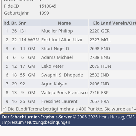
Fide-ID
1510045
Geburtsjahr
1999
Rd.
Br.
Snr
Name
Elo
Land
Verein/Or
1
36
131
Mueller Philipp
2220
GER
2
22
114
WGM
Enkhtuul Altan-Ulzii
2327
MGL
3
6
14
GM
Short Nigel D
2698
ENG
4
6
6
GM
Adams Michael
2738
ENG
5
12
17
GM
Leko Peter
2679
HUN
6
18
55
GM
Swapnil S. Dhopade
2532
IND
7
29
92
Arjun Kalyan
2406
IND
8
13
9
GM
Vallejo Pons Francisco
2716
ESP
9
16
26
GM
Fressinet Laurent
2657
FRA
*) Die ELodifferenz beträgt mehr als 400 Punkte. Sie wurde auf 
Der Schachturnier-Ergebnis-Server
© 2006-2026 Heinz Herzog
, CMS
Impressum / Nutzungsbedingungen