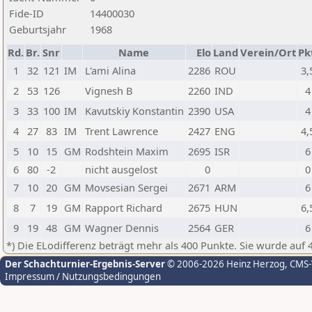
Fide-ID
14400030
Geburtsjahr
1968
Rd.
Br.
Snr
Name
Elo
Land
Verein/Ort
Pk
1
32
121
IM
L'ami Alina
2286
ROU
3,
2
53
126
Vignesh B
2260
IND
4
3
33
100
IM
Kavutskiy Konstantin
2390
USA
4
4
27
83
IM
Trent Lawrence
2427
ENG
4,
5
10
15
GM
Rodshtein Maxim
2695
ISR
6
6
80
-2
nicht ausgelost
0
0
7
10
20
GM
Movsesian Sergei
2671
ARM
6
8
7
19
GM
Rapport Richard
2675
HUN
6,
9
19
48
GM
Wagner Dennis
2564
GER
6
*) Die ELodifferenz beträgt mehr als 400 Punkte. Sie wurde auf 
Der Schachturnier-Ergebnis-Server
© 2006-2026 Heinz Herzog
, CMS
Impressum / Nutzungsbedingungen