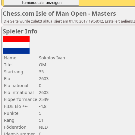
Chess.com Isle of Man Open - Masters
Die Seite wurde zuletzt aktualisiert am 01.10.2017 19:58:42, Ersteller: aeliens
Spieler Info
Name
Sokolov Ivan
Titel
GM
Startrang
35
Elo
2603
Elo national
0
Elo intnational
2603
Eloperformance
2539
FIDE Elo +/-
-4,8
Punkte
5
Rang
51
Föderation
NED
Ident-Nummer
0