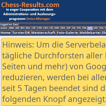
Logged on: Gast
Arabic
ARM
AZE
BIH
BUL
CAT
CHN
CRO
CZE
DEN
ENG
ESP
FAI
FIN
FRA
GER
GRE
INA
I
Home
TurnierDB
Meisterschaft
Foto-Galerie
Meldekartei
El
Hinweis: Um die Serverbel
tägliche Durchforsten aller 
Seiten und mehr) von Goog
reduzieren, werden bei alle
seit 5 Tagen beendet sind d
folgenden Knopf angezeigt