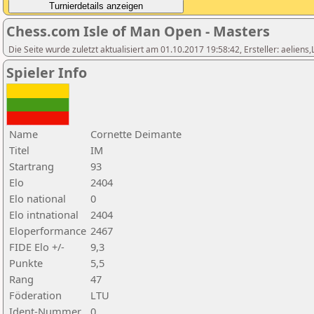
Chess.com Isle of Man Open - Masters
Die Seite wurde zuletzt aktualisiert am 01.10.2017 19:58:42, Ersteller: aeliens
Spieler Info
Name
Cornette Deimante
Titel
IM
Startrang
93
Elo
2404
Elo national
0
Elo intnational
2404
Eloperformance
2467
FIDE Elo +/-
9,3
Punkte
5,5
Rang
47
Föderation
LTU
Ident-Nummer
0