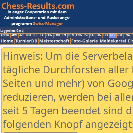
Logged on: Gast
Arabic
ARM
AZE
BIH
BUL
CAT
CHN
CRO
CZE
DEN
ENG
ESP
FAI
FIN
FRA
GER
GRE
INA
I
Home
TurnierDB
Meisterschaft
Foto-Galerie
Meldekartei
El
Hinweis: Um die Serverbel
tägliche Durchforsten aller 
Seiten und mehr) von Goog
reduzieren, werden bei alle
seit 5 Tagen beendet sind d
folgenden Knopf angezeigt