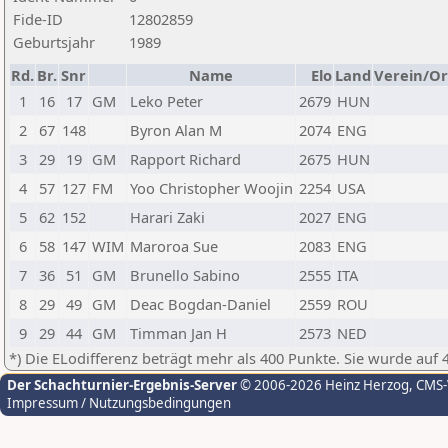
Fide-ID
12802859
Geburtsjahr
1989
Rd.
Br.
Snr
Name
Elo
Land
Verein/Or
1
16
17
GM
Leko Peter
2679
HUN
2
67
148
Byron Alan M
2074
ENG
3
29
19
GM
Rapport Richard
2675
HUN
4
57
127
FM
Yoo Christopher Woojin
2254
USA
5
62
152
Harari Zaki
2027
ENG
6
58
147
WIM
Maroroa Sue
2083
ENG
7
36
51
GM
Brunello Sabino
2555
ITA
8
29
49
GM
Deac Bogdan-Daniel
2559
ROU
9
29
44
GM
Timman Jan H
2573
NED
*) Die ELodifferenz beträgt mehr als 400 Punkte. Sie wurde auf 
Der Schachturnier-Ergebnis-Server
© 2006-2026 Heinz Herzog
, CMS
Impressum / Nutzungsbedingungen