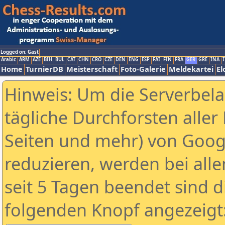
Logged on: Gast
Arabic
ARM
AZE
BIH
BUL
CAT
CHN
CRO
CZE
DEN
ENG
ESP
FAI
FIN
FRA
GER
GRE
INA
I
Home
TurnierDB
Meisterschaft
Foto-Galerie
Meldekartei
El
Hinweis: Um die Serverbel
tägliche Durchforsten aller 
Seiten und mehr) von Goog
reduzieren, werden bei alle
seit 5 Tagen beendet sind d
folgenden Knopf angezeigt