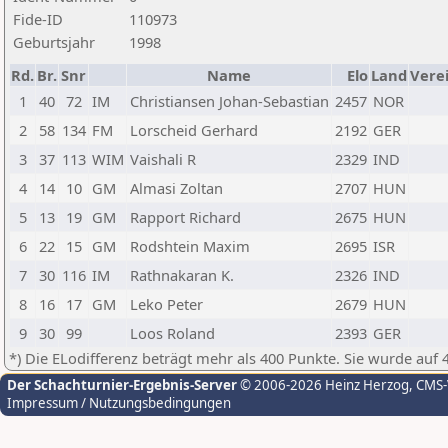
Fide-ID
110973
Geburtsjahr
1998
Rd.
Br.
Snr
Name
Elo
Land
Vere
1
40
72
IM
Christiansen Johan-Sebastian
2457
NOR
2
58
134
FM
Lorscheid Gerhard
2192
GER
3
37
113
WIM
Vaishali R
2329
IND
4
14
10
GM
Almasi Zoltan
2707
HUN
5
13
19
GM
Rapport Richard
2675
HUN
6
22
15
GM
Rodshtein Maxim
2695
ISR
7
30
116
IM
Rathnakaran K.
2326
IND
8
16
17
GM
Leko Peter
2679
HUN
9
30
99
Loos Roland
2393
GER
*) Die ELodifferenz beträgt mehr als 400 Punkte. Sie wurde auf 
Der Schachturnier-Ergebnis-Server
© 2006-2026 Heinz Herzog
, CMS
Impressum / Nutzungsbedingungen