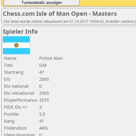
Chess.com Isle of Man Open - Masters
Die Seite wurde zuletzt aktualisiert am 01.10.2017 19:58:42, Ersteller: aeliens
Spieler Info
Name
Pichot Alan
Titel
GM
Startrang
47
Elo
2565
Elo national
0
Elo intnational
2565
Eloperformance
2575
FIDE Elo +/-
3
Punkte
5,5
Rang
41
Föderation
ARG
Ident-Nummer
0