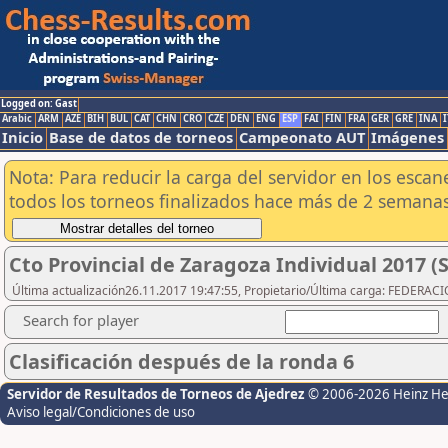
Logged on: Gast
Arabic
ARM
AZE
BIH
BUL
CAT
CHN
CRO
CZE
DEN
ENG
ESP
FAI
FIN
FRA
GER
GRE
INA
I
Inicio
Base de datos de torneos
Campeonato AUT
Imágenes
Nota: Para reducir la carga del servidor en los esc
todos los torneos finalizados hace más de 2 semanas
Cto Provincial de Zaragoza Individual 2017 
Última actualización26.11.2017 19:47:55, Propietario/Última carga: FEDER
Search for player
Clasificación después de la ronda 6
Servidor de Resultados de Torneos de Ajedrez
© 2006-2026 Heinz H
Aviso legal/Condiciones de uso