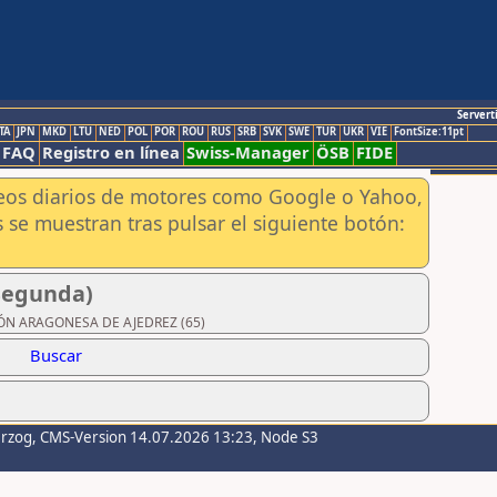
Servert
TA
JPN
MKD
LTU
NED
POL
POR
ROU
RUS
SRB
SVK
SWE
TUR
UKR
VIE
FontSize:11pt
FAQ
Registro en línea
Swiss-Manager
ÖSB
FIDE
aneos diarios de motores como Google o Yahoo,
 se muestran tras pulsar el siguiente botón:
(Segunda)
ACIÓN ARAGONESA DE AJEDREZ (65)
Buscar
erzog
, CMS-Version 14.07.2026 13:23, Node S3