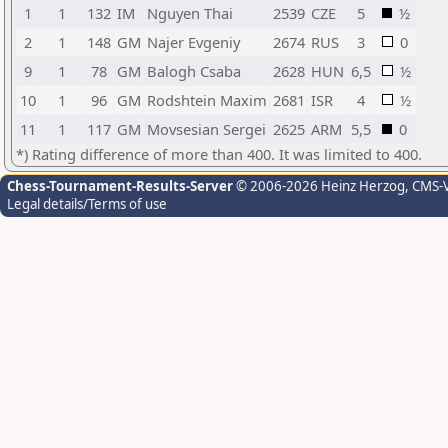
1
1
132
IM
Nguyen Thai
2539
CZE
5
½
2
1
148
GM
Najer Evgeniy
2674
RUS
3
0
9
1
78
GM
Balogh Csaba
2628
HUN
6,5
½
10
1
96
GM
Rodshtein Maxim
2681
ISR
4
½
11
1
117
GM
Movsesian Sergei
2625
ARM
5,5
0
*) Rating difference of more than 400. It was limited to 400.
Chess-Tournament-Results-Server
© 2006-2026 Heinz Herzog
, CMS-
Legal details/Terms of use