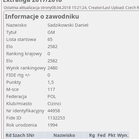
Ostatnia aktualizacja strony08.04.2018 15:21:24, Creator/Last Upload: Czech R
Informacje o zawodniku
Nazwisko
Sadzikowski Daniel
Tytuł
GM
Lista startowa
65
Elo
2582
Ranking krajowy
0
Elo
2582
Wynik rankingowy
2480
FIDE rtg +/-
0
Punkty
1,5
M-sce
117
Federacja
POL
Klub/miasto
Cizinci
Nr identyfikacyjny
44958
Fide ID
1132253
Rok urodzenia
1994
Rd
Szach
SNr
Nazwisko
Rg
Fed
Pkt
Wyn.