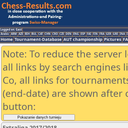
Logged on: Gast
Arabic
ARM
AZE
BIH
BUL
CAT
CHN
CRO
CZE
DEN
ENG
ESP
FAI
FIN
FRA
GER
GRE
INA
I
Home
Tournament-Database
AUT championship
Pictures
F
Note: To reduce the server 
all links by search engines
Co, all links for tournamen
(end-date) are shown after c
button:
Extraliga 2017/2018