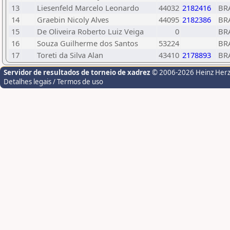
13
Liesenfeld Marcelo Leonardo
44032
2182416
BR
14
Graebin Nicoly Alves
44095
2182386
BR
15
De Oliveira Roberto Luiz Veiga
0
BR
16
Souza Guilherme dos Santos
53224
BR
17
Toreti da Silva Alan
43410
2178893
BR
Servidor de resultados de torneio de xadrez
© 2006-2026 Heinz Her
Detalhes legais / Termos de uso