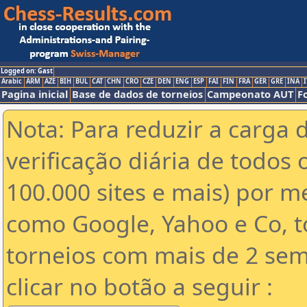
Logged on: Gast
Arabic
ARM
AZE
BIH
BUL
CAT
CHN
CRO
CZE
DEN
ENG
ESP
FAI
FIN
FRA
GER
GRE
INA
I
Pagina inicial
Base de dados de torneios
Campeonato AUT
F
Nota: Para reduzir a carga 
verificação diária de todos 
100.000 sites e mais) por 
como Google, Yahoo e Co, t
torneios com mais de 2 sem
clicar no botão a seguir :