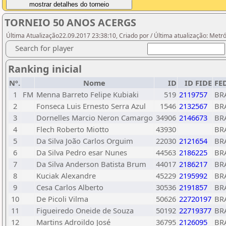
TORNEIO 50 ANOS ACERGS
Última Atualização22.09.2017 23:38:10, Criado por / Última atualização: Metr
Search for player
Ranking inicial
Nº.
Nome
ID
ID FIDE
FE
1
FM
Menna Barreto Felipe Kubiaki
519
2119757
BR
2
Fonseca Luis Ernesto Serra Azul
1546
2132567
BR
3
Dornelles Marcio Neron Camargo
34906
2146673
BR
4
Flech Roberto Miotto
43930
BR
5
Da Silva João Carlos Orguim
22030
2121654
BR
6
Da Silva Pedro esar Nunes
44563
2186225
BR
7
Da Silva Anderson Batista Brum
44017
2186217
BR
8
Kuciak Alexandre
45229
2195992
BR
9
Cesa Carlos Alberto
30536
2191857
BR
10
De Picoli Vilma
50626
22720197
BR
11
Figueiredo Oneide de Souza
50192
22719377
BR
12
Martins Adroildo José
36795
2126095
BR