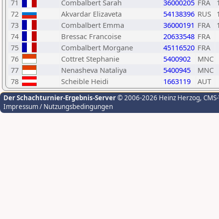
71
Combalbert Sarah
36000205
FRA
72
Akvardar Elizaveta
54138396
RUS
73
Combalbert Emma
36000191
FRA
74
Bressac Francoise
20633548
FRA
75
Combalbert Morgane
45116520
FRA
76
Cottret Stephanie
5400902
MNC
77
Nenasheva Nataliya
5400945
MNC
78
Scheible Heidi
1663119
AUT
Der Schachturnier-Ergebnis-Server
© 2006-2026 Heinz Herzog
, CMS
Impressum / Nutzungsbedingungen