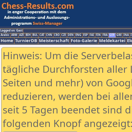
Logged on: Gast
Arabic
ARM
AZE
BIH
BUL
CAT
CHN
CRO
CZE
DEN
ENG
ESP
FAI
FIN
FRA
GER
GRE
INA
I
Home
TurnierDB
Meisterschaft
Foto-Galerie
Meldekartei
El
Hinweis: Um die Serverbela
tägliche Durchforsten aller 
Seiten und mehr) von Goog
reduzieren, werden bei alle
seit 5 Tagen beendet sind d
folgenden Knopf angezeigt