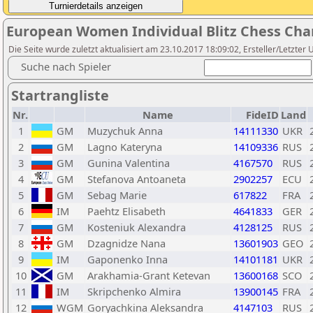
European Women Individual Blitz Chess Ch
Die Seite wurde zuletzt aktualisiert am 23.10.2017 18:09:02, Ersteller/Letzte
Suche nach Spieler
Startrangliste
Nr.
Name
FideID
Land
1
GM
Muzychuk Anna
14111330
UKR
2
GM
Lagno Kateryna
14109336
RUS
3
GM
Gunina Valentina
4167570
RUS
4
GM
Stefanova Antoaneta
2902257
ECU
5
GM
Sebag Marie
617822
FRA
6
IM
Paehtz Elisabeth
4641833
GER
7
GM
Kosteniuk Alexandra
4128125
RUS
8
GM
Dzagnidze Nana
13601903
GEO
9
IM
Gaponenko Inna
14101181
UKR
10
GM
Arakhamia-Grant Ketevan
13600168
SCO
11
IM
Skripchenko Almira
13900145
FRA
12
WGM
Goryachkina Aleksandra
4147103
RUS