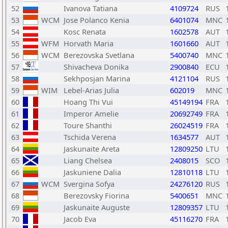
52
Ivanova Tatiana
4109724
RUS
53
WCM
Jose Polanco Kenia
6401074
MNC
54
Kosc Renata
1602578
AUT
55
WFM
Horvath Maria
1601660
AUT
56
WCM
Berezovska Svetlana
5400740
MNC
57
Shivacheva Donika
2900840
ECU
58
Sekhposjan Marina
4121104
RUS
59
WIM
Lebel-Arias Julia
602019
MNC
60
Hoang Thi Vui
45149194
FRA
61
Imperor Amelie
20692749
FRA
62
Toure Shanthi
26024519
FRA
63
Tschida Verena
1634577
AUT
64
Jaskunaite Areta
12809250
LTU
65
Liang Chelsea
2408015
SCO
66
Jaskuniene Dalia
12810118
LTU
67
WCM
Svergina Sofya
24276120
RUS
68
Berezovsky Fiorina
5400651
MNC
69
Jaskunaite Auguste
12809357
LTU
70
Jacob Eva
45116270
FRA