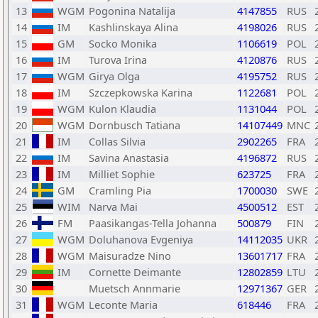
13
WGM
Pogonina Natalija
4147855
RUS
14
IM
Kashlinskaya Alina
4198026
RUS
15
GM
Socko Monika
1106619
POL
16
IM
Turova Irina
4120876
RUS
17
WGM
Girya Olga
4195752
RUS
18
IM
Szczepkowska Karina
1122681
POL
19
WGM
Kulon Klaudia
1131044
POL
20
WGM
Dornbusch Tatiana
14107449
MNC
21
IM
Collas Silvia
2902265
FRA
22
IM
Savina Anastasia
4196872
RUS
23
IM
Milliet Sophie
623725
FRA
24
GM
Cramling Pia
1700030
SWE
25
WIM
Narva Mai
4500512
EST
26
FM
Paasikangas-Tella Johanna
500879
FIN
27
WGM
Doluhanova Evgeniya
14112035
UKR
28
WGM
Maisuradze Nino
13601717
FRA
29
IM
Cornette Deimante
12802859
LTU
30
Muetsch Annmarie
12971367
GER
31
WGM
Leconte Maria
618446
FRA