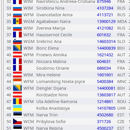
32
WIM
Navrotescu Andreea-Cristiana
675946
FRA
33
WIM
Sirotkina Nina
4107284
RUS
34
WFM
Gvanceladze Anna
4113721
RUS
35
WGM
Agababean Naira
13900129
MDA
36
WIM
Zvereva Marija
4121082
RUS
37
WFM
Haussernot Cecile
601632
FRA
38
WGM
Srebrnic Ana
14603314
SLO
39
WIM
Boric Elena
14400839
BIH
40
WFM
Froewis Annika
1621432
AUT
41
WIM
Nicoara Malina
604631
FRA
42
Soubirou Oriane
686034
FRA
43
WIM
Mira Helene
1601601
AUT
44
WFM
Lomandong Noela-Joyce
5400384
MNC
45
WFM
Dengler Dijana
14400081
BIH
46
Kordzadze Nino
13603817
AUT
47
WFM
Uta Adeline-Ramona
1214861
ROU
48
Kolba Anastasiya
14107805
UKR
49
WFM
Narva Triin
4502680
EST
50
WCM
Pribylova Sofie
371726
CZE
51
WFM
Narva Regina
4500237
EST