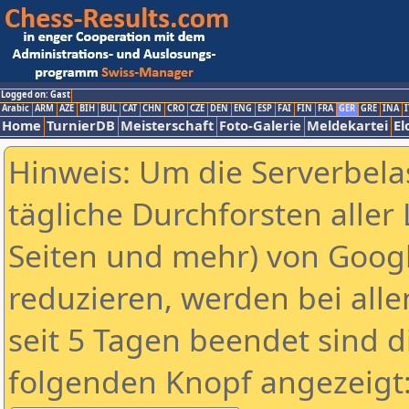
Logged on: Gast
Arabic
ARM
AZE
BIH
BUL
CAT
CHN
CRO
CZE
DEN
ENG
ESP
FAI
FIN
FRA
GER
GRE
INA
I
Home
TurnierDB
Meisterschaft
Foto-Galerie
Meldekartei
El
Hinweis: Um die Serverbela
tägliche Durchforsten aller 
Seiten und mehr) von Goog
reduzieren, werden bei alle
seit 5 Tagen beendet sind d
folgenden Knopf angezeigt