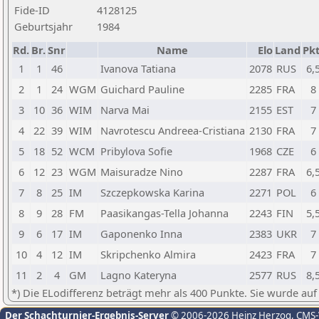
Fide-ID
4128125
Geburtsjahr
1984
Rd.
Br.
Snr
Name
Elo
Land
Pkt
1
1
46
Ivanova Tatiana
2078
RUS
6,
2
1
24
WGM
Guichard Pauline
2285
FRA
8
3
10
36
WIM
Narva Mai
2155
EST
7
4
22
39
WIM
Navrotescu Andreea-Cristiana
2130
FRA
7
5
18
52
WCM
Pribylova Sofie
1968
CZE
6
6
12
23
WGM
Maisuradze Nino
2287
FRA
6,
7
8
25
IM
Szczepkowska Karina
2271
POL
6
8
9
28
FM
Paasikangas-Tella Johanna
2243
FIN
5,
9
6
17
IM
Gaponenko Inna
2383
UKR
7
10
4
12
IM
Skripchenko Almira
2423
FRA
7
11
2
4
GM
Lagno Kateryna
2577
RUS
8,
*) Die ELodifferenz beträgt mehr als 400 Punkte. Sie wurde auf
Der Schachturnier-Ergebnis-Server
© 2006-2026 Heinz Herzog
, CMS