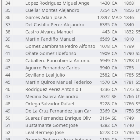
34
Lopez Rodriguez Miguel Angel
1430
CA
1868
35
Cuellar Montes Alejandro
7254
CA
1856
U
36
Garces Adan Jose A.
17897
MAD
1846
37
Del Castillo Perez Alejandro
6335
CA
1840
38
Castro Alvarez Manuel
443
CA
1832
S
39
Martin Fandiño Manuel
6569
CA
1810
40
Gomez Zambrana Pedro Alfonso
1078
CA
1799
41
Oñate Gomez Ildefonso
1909
CA
1790
S
42
Caballero Foncubierta Antonio
5949
CA
1788
U
43
Aguirre Fernandez Carlos
3940
CA
1785
44
Sevillano Leal Julio
2582
CA
1785
S
45
Martin Quiros Manuel Federico
1570
CA
1781
S
46
Rodriguez Perez Antonio I
4236
CA
1775
S
47
Medina Galera Alejandro
7072
SE
1766
U
48
Ortega Salvador Rafael
3228
CA
1766
S
49
De La Cruz Fernandez Juan Car
3369
CA
1758
S
50
Suarez Fernandez Enrique Oliv
3164
SE
1749
51
Bustamante Gomez Jose
4282
CA
1740
52
Leal Bermejo Jose
6278
CO
1736
S
53
Grande Gutierrez Juan Antonio
1155
CA
1727