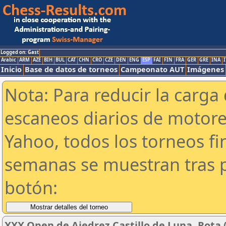
Logged on: Gast
Arabic
ARM
AZE
BIH
BUL
CAT
CHN
CRO
CZE
DEN
ENG
ESP
FAI
FIN
FRA
GER
GRE
INA
I
Inicio
Base de datos de torneos
Campeonato AUT
Imágenes
Nota: Para reducir la carga 
escaneos diarios de motor
Yahoo, todos los torneos f
semanas se muestran tras p
botón:
XXX Open de Ajedrez Castillo de Luna. Rota 