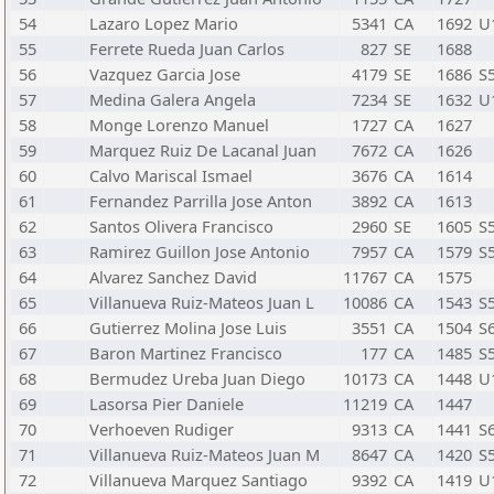
54
Lazaro Lopez Mario
5341
CA
1692
U
55
Ferrete Rueda Juan Carlos
827
SE
1688
56
Vazquez Garcia Jose
4179
SE
1686
S
57
Medina Galera Angela
7234
SE
1632
U
58
Monge Lorenzo Manuel
1727
CA
1627
59
Marquez Ruiz De Lacanal Juan
7672
CA
1626
60
Calvo Mariscal Ismael
3676
CA
1614
61
Fernandez Parrilla Jose Anton
3892
CA
1613
62
Santos Olivera Francisco
2960
SE
1605
S
63
Ramirez Guillon Jose Antonio
7957
CA
1579
S
64
Alvarez Sanchez David
11767
CA
1575
65
Villanueva Ruiz-Mateos Juan L
10086
CA
1543
S
66
Gutierrez Molina Jose Luis
3551
CA
1504
S
67
Baron Martinez Francisco
177
CA
1485
S
68
Bermudez Ureba Juan Diego
10173
CA
1448
U
69
Lasorsa Pier Daniele
11219
CA
1447
70
Verhoeven Rudiger
9313
CA
1441
S
71
Villanueva Ruiz-Mateos Juan M
8647
CA
1420
S
72
Villanueva Marquez Santiago
9392
CA
1419
U