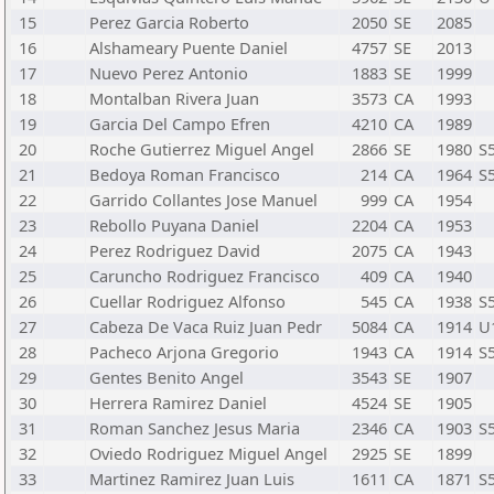
15
Perez Garcia Roberto
2050
SE
2085
16
Alshameary Puente Daniel
4757
SE
2013
17
Nuevo Perez Antonio
1883
SE
1999
18
Montalban Rivera Juan
3573
CA
1993
19
Garcia Del Campo Efren
4210
CA
1989
20
Roche Gutierrez Miguel Angel
2866
SE
1980
S
21
Bedoya Roman Francisco
214
CA
1964
S
22
Garrido Collantes Jose Manuel
999
CA
1954
23
Rebollo Puyana Daniel
2204
CA
1953
24
Perez Rodriguez David
2075
CA
1943
25
Caruncho Rodriguez Francisco
409
CA
1940
26
Cuellar Rodriguez Alfonso
545
CA
1938
S
27
Cabeza De Vaca Ruiz Juan Pedr
5084
CA
1914
U
28
Pacheco Arjona Gregorio
1943
CA
1914
S
29
Gentes Benito Angel
3543
SE
1907
30
Herrera Ramirez Daniel
4524
SE
1905
31
Roman Sanchez Jesus Maria
2346
CA
1903
S
32
Oviedo Rodriguez Miguel Angel
2925
SE
1899
33
Martinez Ramirez Juan Luis
1611
CA
1871
S