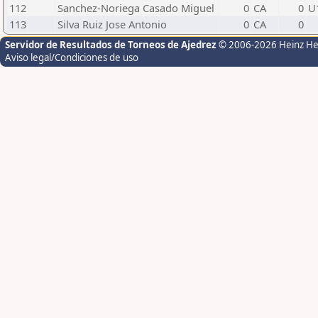
112
Sanchez-Noriega Casado Miguel
0
CA
0
U
113
Silva Ruiz Jose Antonio
0
CA
0
Servidor de Resultados de Torneos de Ajedrez
© 2006-2026 Heinz H
Aviso legal/Condiciones de uso