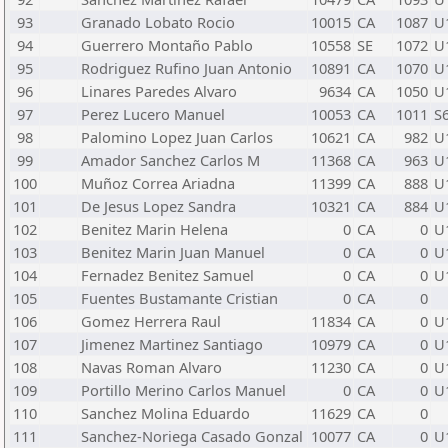
93
Granado Lobato Rocio
10015
CA
1087
U
94
Guerrero Montaño Pablo
10558
SE
1072
U
95
Rodriguez Rufino Juan Antonio
10891
CA
1070
U
96
Linares Paredes Alvaro
9634
CA
1050
U
97
Perez Lucero Manuel
10053
CA
1011
S
98
Palomino Lopez Juan Carlos
10621
CA
982
U
99
Amador Sanchez Carlos M
11368
CA
963
U
100
Muñoz Correa Ariadna
11399
CA
888
U
101
De Jesus Lopez Sandra
10321
CA
884
U
102
Benitez Marin Helena
0
CA
0
U
103
Benitez Marin Juan Manuel
0
CA
0
U
104
Fernadez Benitez Samuel
0
CA
0
U
105
Fuentes Bustamante Cristian
0
CA
0
106
Gomez Herrera Raul
11834
CA
0
U
107
Jimenez Martinez Santiago
10979
CA
0
U
108
Navas Roman Alvaro
11230
CA
0
U
109
Portillo Merino Carlos Manuel
0
CA
0
U
110
Sanchez Molina Eduardo
11629
CA
0
111
Sanchez-Noriega Casado Gonzal
10077
CA
0
U