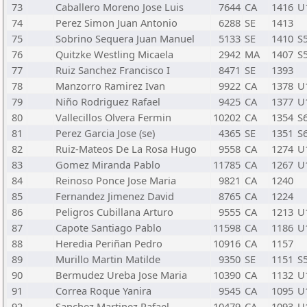
73
Caballero Moreno Jose Luis
7644
CA
1416
U
74
Perez Simon Juan Antonio
6288
SE
1413
75
Sobrino Sequera Juan Manuel
5133
SE
1410
S
76
Quitzke Westling Micaela
2942
MA
1407
S
77
Ruiz Sanchez Francisco I
8471
SE
1393
78
Manzorro Ramirez Ivan
9922
CA
1378
U
79
Niño Rodriguez Rafael
9425
CA
1377
U
80
Vallecillos Olvera Fermin
10202
CA
1354
S
81
Perez Garcia Jose (se)
4365
SE
1351
S
82
Ruiz-Mateos De La Rosa Hugo
9558
CA
1274
U
83
Gomez Miranda Pablo
11785
CA
1267
U
84
Reinoso Ponce Jose Maria
9821
CA
1240
85
Fernandez Jimenez David
8765
CA
1224
86
Peligros Cubillana Arturo
9555
CA
1213
U
87
Capote Santiago Pablo
11598
CA
1186
U
88
Heredia Periñan Pedro
10916
CA
1157
89
Murillo Martin Matilde
9350
SE
1151
S
90
Bermudez Ureba Jose Maria
10390
CA
1132
U
91
Correa Roque Yanira
9545
CA
1095
U
92
Sanchez Martinez Rafael
10479
CA
1093
U