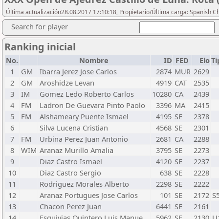
Última actualización28.08.2017 17:10:18, Propietario/Última carga: Spanish C
Search for player
Ranking inicial
No.
Nombre
ID
FED
Elo
Ti
1
GM
Ibarra Jerez Jose Carlos
2874
MUR
2629
2
GM
Aroshidze Levan
4919
CAT
2535
3
IM
Gomez Ledo Roberto Carlos
10280
CA
2439
4
FM
Ladron De Guevara Pinto Paolo
3396
MA
2415
5
FM
Alshameary Puente Ismael
4195
SE
2378
6
Silva Lucena Cristian
4568
SE
2301
7
FM
Urbina Perez Juan Antonio
2681
CA
2288
8
WIM
Aranaz Murillo Amalia
3795
SE
2273
9
Diaz Castro Ismael
4120
SE
2237
10
Diaz Castro Sergio
638
SE
2228
11
Rodriguez Morales Alberto
2298
SE
2222
12
Aranaz Portugues Jose Carlos
101
SE
2172
S
13
Chacon Perez Juan
6441
SE
2161
14
Esquivias Quintero Luis Manue
5962
SE
2130
U