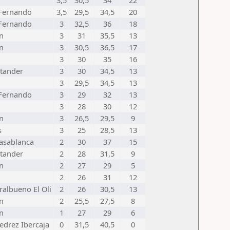
3,5
30,5
34
22
 Fernando
3,5
29,5
34,5
20
 Fernando
3
32,5
36
18
n
3
31
35,5
13
n
3
30,5
36,5
17
3
30
35
16
tander
3
30
34,5
13
3
29,5
34,5
13
 Fernando
3
29
32
13
3
28
30
12
n
3
26,5
29,5
9
s
3
25
28,5
13
asablanca
2
30
37
15
tander
2
28
31,5
9
n
2
27
29
5
2
26
31
12
ralbueno El Oli
2
26
30,5
13
n
2
25,5
27,5
8
n
1
27
29
6
edrez Ibercaja
0
31,5
40,5
0