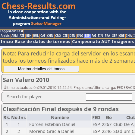
Logged on: Gast
Arabic
ARM
AZE
BIH
BUL
CAT
CHN
CRO
CZE
DEN
ENG
ESP
FAI
FIN
FRA
GER
GRE
INA
I
Inicio
Base de datos de torneos
Campeonato AUT
Imágenes
Nota: Para reducir la carga del servidor en los esc
todos los torneos finalizados hace más de 2 semanas
San Valero 2010
Última actualización29.01.2010 14:42:54, Propietario/Última carga: FEDER
Search for player
Clasificación Final después de 9 rondas
Rk.
No.Ini.
Nombre
FED
Elo
Clu
1
1
Forcen Esteban Daniel
ESP
2267
Club De Aj
2
2
Moreno Gracia Daniel
ESP
2246
Stadium C