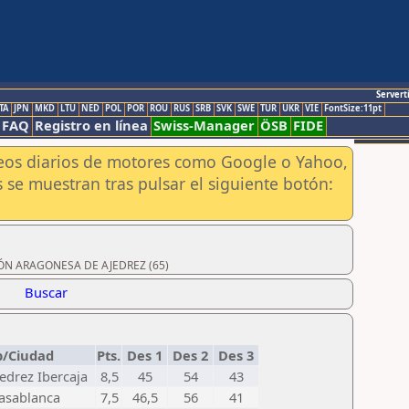
Servert
TA
JPN
MKD
LTU
NED
POL
POR
ROU
RUS
SRB
SVK
SWE
TUR
UKR
VIE
FontSize:11pt
FAQ
Registro en línea
Swiss-Manager
ÖSB
FIDE
aneos diarios de motores como Google o Yahoo,
 se muestran tras pulsar el siguiente botón:
ACIÓN ARAGONESA DE AJEDREZ (65)
Buscar
b/Ciudad
Pts.
Des 1
Des 2
Des 3
edrez Ibercaja
8,5
45
54
43
asablanca
7,5
46,5
56
41