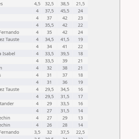
es
4,5
32,5
38,5
21,5
4
37,5
45,5
24
4
37
42
23
4
35,5
42
22
 Fernando
4
35
42
24
ez Tauste
4
34,5
41,5
19
4
34
41
22
 Isabel
4
33,5
39,5
18
4
33,5
39
21
n
4
32
38
21
s
4
31
37
18
4
31
36
19
ez Tauste
4
29,5
34,5
16
4
29,5
31,5
17
tander
4
29
33,5
16
4
27
31,5
14
echin
4
27
29
13
echin
4
26
28
14
 Fernando
3,5
32
37,5
22,5