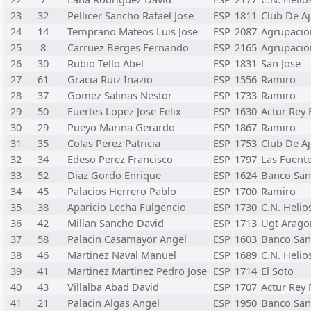
23
32
Pellicer Sancho Rafael Jose
ESP
1811
Club De Aj
24
14
Temprano Mateos Luis Jose
ESP
2087
Agrupacion
25
8
Carruez Berges Fernando
ESP
2165
Agrupacion
26
30
Rubio Tello Abel
ESP
1831
San Jose
27
61
Gracia Ruiz Inazio
ESP
1556
Ramiro
28
37
Gomez Salinas Nestor
ESP
1733
Ramiro
29
50
Fuertes Lopez Jose Felix
ESP
1630
Actur Rey
30
29
Pueyo Marina Gerardo
ESP
1867
Ramiro
31
35
Colas Perez Patricia
ESP
1753
Club De Aj
32
34
Edeso Perez Francisco
ESP
1797
Las Fuent
33
52
Diaz Gordo Enrique
ESP
1624
Banco San
34
45
Palacios Herrero Pablo
ESP
1700
Ramiro
35
38
Aparicio Lecha Fulgencio
ESP
1730
C.N. Helio
36
42
Millan Sancho David
ESP
1713
Ugt Arago
37
58
Palacin Casamayor Angel
ESP
1603
Banco San
38
46
Martinez Naval Manuel
ESP
1689
C.N. Helio
39
41
Martinez Martinez Pedro Jose
ESP
1714
El Soto
40
43
Villalba Abad David
ESP
1707
Actur Rey
41
21
Palacin Algas Angel
ESP
1950
Banco San