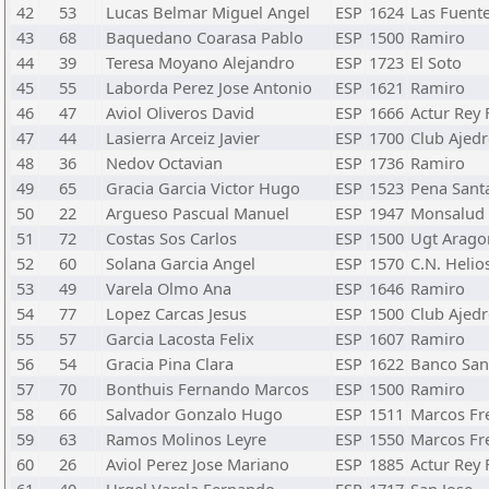
42
53
Lucas Belmar Miguel Angel
ESP
1624
Las Fuent
43
68
Baquedano Coarasa Pablo
ESP
1500
Ramiro
44
39
Teresa Moyano Alejandro
ESP
1723
El Soto
45
55
Laborda Perez Jose Antonio
ESP
1621
Ramiro
46
47
Aviol Oliveros David
ESP
1666
Actur Rey
47
44
Lasierra Arceiz Javier
ESP
1700
Club Ajedr
48
36
Nedov Octavian
ESP
1736
Ramiro
49
65
Gracia Garcia Victor Hugo
ESP
1523
Pena Santa
50
22
Argueso Pascual Manuel
ESP
1947
Monsalud
51
72
Costas Sos Carlos
ESP
1500
Ugt Arago
52
60
Solana Garcia Angel
ESP
1570
C.N. Helio
53
49
Varela Olmo Ana
ESP
1646
Ramiro
54
77
Lopez Carcas Jesus
ESP
1500
Club Ajedr
55
57
Garcia Lacosta Felix
ESP
1607
Ramiro
56
54
Gracia Pina Clara
ESP
1622
Banco San
57
70
Bonthuis Fernando Marcos
ESP
1500
Ramiro
58
66
Salvador Gonzalo Hugo
ESP
1511
Marcos Fr
59
63
Ramos Molinos Leyre
ESP
1550
Marcos Fr
60
26
Aviol Perez Jose Mariano
ESP
1885
Actur Rey