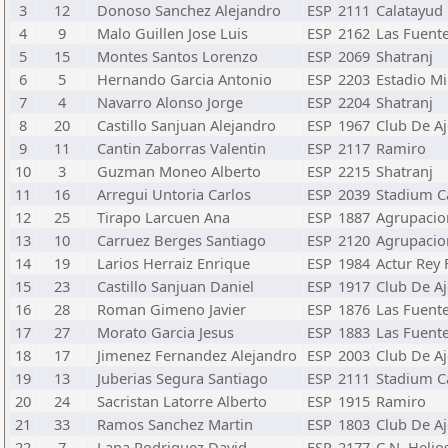
3
12
Donoso Sanchez Alejandro
ESP
2111
Calatayud
4
9
Malo Guillen Jose Luis
ESP
2162
Las Fuent
5
15
Montes Santos Lorenzo
ESP
2069
Shatranj
6
5
Hernando Garcia Antonio
ESP
2203
Estadio Mi
7
4
Navarro Alonso Jorge
ESP
2204
Shatranj
8
20
Castillo Sanjuan Alejandro
ESP
1967
Club De Aj
9
11
Cantin Zaborras Valentin
ESP
2117
Ramiro
10
3
Guzman Moneo Alberto
ESP
2215
Shatranj
11
16
Arregui Untoria Carlos
ESP
2039
Stadium C
12
25
Tirapo Larcuen Ana
ESP
1887
Agrupacion
13
10
Carruez Berges Santiago
ESP
2120
Agrupacion
14
19
Larios Herraiz Enrique
ESP
1984
Actur Rey
15
23
Castillo Sanjuan Daniel
ESP
1917
Club De Aj
16
28
Roman Gimeno Javier
ESP
1876
Las Fuent
17
27
Morato Garcia Jesus
ESP
1883
Las Fuent
18
17
Jimenez Fernandez Alejandro
ESP
2003
Club De Aj
19
13
Juberias Segura Santiago
ESP
2111
Stadium C
20
24
Sacristan Latorre Alberto
ESP
1915
Ramiro
21
33
Ramos Sanchez Martin
ESP
1803
Club De Aj
22
7
Lana Rodriguez David
ESP
2177
C.N. Helio