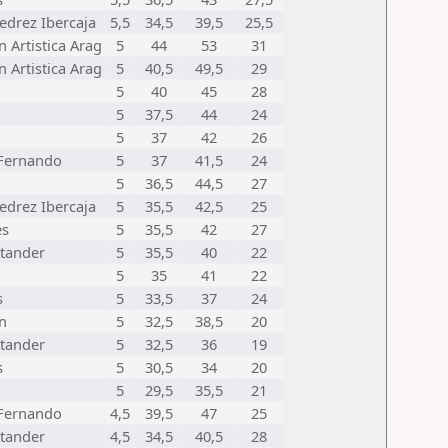
edrez Ibercaja
5,5
34,5
39,5
25,5
 Artistica Arag
5
44
53
31
 Artistica Arag
5
40,5
49,5
29
5
40
45
28
5
37,5
44
24
5
37
42
26
 Fernando
5
37
41,5
24
5
36,5
44,5
27
edrez Ibercaja
5
35,5
42,5
25
es
5
35,5
42
27
tander
5
35,5
40
22
5
35
41
22
s
5
33,5
37
24
n
5
32,5
38,5
20
tander
5
32,5
36
19
s
5
30,5
34
20
5
29,5
35,5
21
 Fernando
4,5
39,5
47
25
tander
4,5
34,5
40,5
28