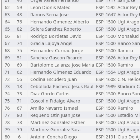
61
40
Urgel Varela Fernando
ESP
1717
San Jose
62
59
Leon Dionis Mateo
ESP
1592
Actur Rey
63
48
Ramos Serna Jose
ESP
1647
Actur Rey
64
76
Hernando Gimenez Alberto
ESP
1500
Ugt Arago
65
82
Solera Sanchez Roberto
ESP
1500
Ugt Arago
66
81
Rodrigo Bordetas David
ESP
1500
Monsalud
67
74
Gracia Lajoya Angel
ESP
1500
Banco San
68
75
Hernandez Cornao Jorge
ESP
1500
Ramiro
69
51
Sanchez Gascon Ricardo
ESP
1626
Actur Rey
70
69
Bartolome Lalanza Jose Maria
ESP
1500
Ramiro
71
62
Hernando Gimenez Eduardo
ESP
1554
Ugt Arago
72
56
Codina Escudero Juan
ESP
1608
C.N. Helio
73
18
Cebollada Pacheco Jesus Raul
ESP
1989
Stadium C
74
73
Diaz Gordo Carlos
ESP
1500
Banco San
75
71
Coscolin Fidalgo Alvaro
ESP
1500
Ugt Arago
76
67
Amillo Navarro Ismael
ESP
1500
Ramiro
77
80
Requeno Otin Juan Jose
ESP
1500
Estadio Mi
78
78
Martinez Gonzalez Esther
ESP
1500
Ugt Arago
79
79
Martinez Gonzalez Sara
ESP
1500
Ugt Arago
80
6
Antolin Concha Diego
ESP
2191
Club De Aj