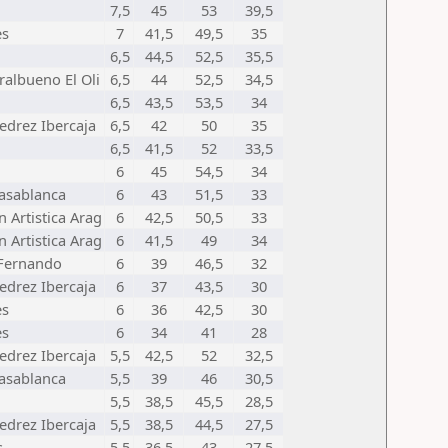
7,5
45
53
39,5
es
7
41,5
49,5
35
6,5
44,5
52,5
35,5
ralbueno El Oli
6,5
44
52,5
34,5
6,5
43,5
53,5
34
edrez Ibercaja
6,5
42
50
35
6,5
41,5
52
33,5
6
45
54,5
34
asablanca
6
43
51,5
33
 Artistica Arag
6
42,5
50,5
33
 Artistica Arag
6
41,5
49
34
 Fernando
6
39
46,5
32
edrez Ibercaja
6
37
43,5
30
es
6
36
42,5
30
es
6
34
41
28
edrez Ibercaja
5,5
42,5
52
32,5
asablanca
5,5
39
46
30,5
5,5
38,5
45,5
28,5
edrez Ibercaja
5,5
38,5
44,5
27,5
s
5,5
36,5
43
27,5