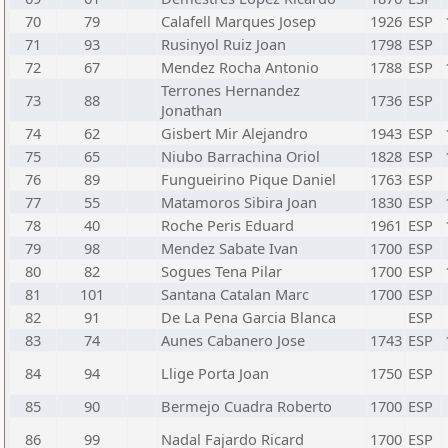
70
79
Calafell Marques Josep
1926
ESP
71
93
Rusinyol Ruiz Joan
1798
ESP
72
67
Mendez Rocha Antonio
1788
ESP
Terrones Hernandez
73
88
1736
ESP
Jonathan
74
62
Gisbert Mir Alejandro
1943
ESP
75
65
Niubo Barrachina Oriol
1828
ESP
76
89
Fungueirino Pique Daniel
1763
ESP
77
55
Matamoros Sibira Joan
1830
ESP
78
40
Roche Peris Eduard
1961
ESP
79
98
Mendez Sabate Ivan
1700
ESP
80
82
Sogues Tena Pilar
1700
ESP
81
101
Santana Catalan Marc
1700
ESP
82
91
De La Pena Garcia Blanca
ESP
83
74
Aunes Cabanero Jose
1743
ESP
84
94
Llige Porta Joan
1750
ESP
85
90
Bermejo Cuadra Roberto
1700
ESP
86
99
Nadal Fajardo Ricard
1700
ESP