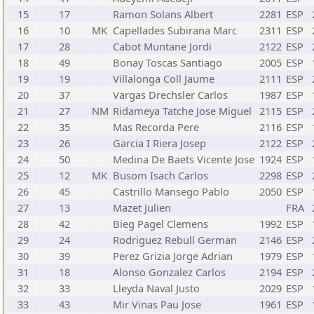
15
17
Ramon Solans Albert
2281
ESP
16
10
MK
Capellades Subirana Marc
2311
ESP
17
28
Cabot Muntane Jordi
2122
ESP
18
49
Bonay Toscas Santiago
2005
ESP
19
19
Villalonga Coll Jaume
2111
ESP
20
37
Vargas Drechsler Carlos
1987
ESP
21
27
NM
Ridameya Tatche Jose Miguel
2115
ESP
22
35
Mas Recorda Pere
2116
ESP
23
26
Garcia I Riera Josep
2122
ESP
24
50
Medina De Baets Vicente Jose
1924
ESP
25
12
MK
Busom Isach Carlos
2298
ESP
26
45
Castrillo Mansego Pablo
2050
ESP
27
13
Mazet Julien
FRA
28
42
Bieg Pagel Clemens
1992
ESP
29
24
Rodriguez Rebull German
2146
ESP
30
39
Perez Grizia Jorge Adrian
1979
ESP
31
18
Alonso Gonzalez Carlos
2194
ESP
32
33
Lleyda Naval Justo
2029
ESP
33
43
Mir Vinas Pau Jose
1961
ESP