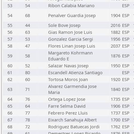
53
54
Ribon Calabia Mariano
ESP
54
68
Penalver Guardia Josep
1904
ESP
55
44
Sole Bove Josep
2016
ESP
56
63
Gias Ramon Jose Luis
1882
ESP
57
53
Gonzalez Garcia Sergi
1956
ESP
58
47
Flores Linan Josep Luis
2037
ESP
Margareto Kohrmann
59
58
1876
ESP
Eduardo E
60
52
Salazar Navas Josep
1950
ESP
61
80
Escandell Atienza Santiago
ESP
62
60
Tortosa Moros Joan
1920
ESP
Alvarez Garmendia Jose
63
71
1840
ESP
Maria
64
76
Ortega Lopez Jose
1735
ESP
65
64
Farre Selma David
1906
ESP
66
77
Febrero Perez Lluis
1737
ESP
67
78
Eixarch Sanahuja Albert
1700
ESP
68
72
Rodriguez Batuecas Jordi
1762
ESP
69
61
Demestres Lopez Ricardo
1876
ESP