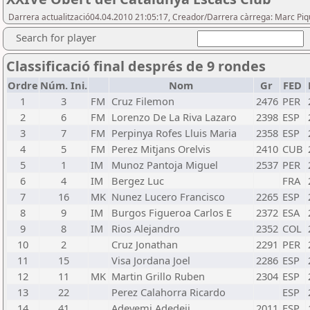
Darrera actualització04.04.2010 21:05:17, Creador/Darrera càrrega: Marc P
Search for player
Classificació final després de 9 rondes
Ordre
Núm. Ini.
Nom
Gr
FED
1
3
FM
Cruz Filemon
2476
PER
2
6
FM
Lorenzo De La Riva Lazaro
2398
ESP
3
7
FM
Perpinya Rofes Lluis Maria
2358
ESP
4
5
FM
Perez Mitjans Orelvis
2410
CUB
5
1
IM
Munoz Pantoja Miguel
2537
PER
6
4
IM
Bergez Luc
FRA
7
16
MK
Nunez Lucero Francisco
2265
ESP
8
9
IM
Burgos Figueroa Carlos E
2372
ESA
9
8
IM
Rios Alejandro
2352
COL
10
2
Cruz Jonathan
2291
PER
11
15
Visa Jordana Joel
2286
ESP
12
11
MK
Martin Grillo Ruben
2304
ESP
13
22
Perez Calahorra Ricardo
ESP
14
41
Adeyemi Adedeji
2011
ESP