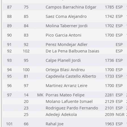
87
75
Campos Barrachina Edgar
1785
ESP
88
85
Saez Coma Alejandro
1742
ESP
89
84
Molina Taberner Jordi
1702
ESP
90
83
Pico Garcia Antoni
1700
ESP
91
92
Perez Mondejar Adler
ESP
92
102
De La Pena Balbuena Isaias
ESP
93
95
Calpe Planell Jordi
1736
ESP
94
100
Ortega Blasi Andreu
1700
ESP
95
81
Capdevila Castello Alberto
1733
ESP
96
97
Martinez Arranz Leire
1700
ESP
97
14
MK
Porras Mateo Felipe
2281
ESP
20
Molano Lafuente Ismael
2129
ESP
23
Rodriguez Pardo Fernando
2101
ESP
25
Adedeji Adekola
2039
NGR
101
66
Rahal Joe
1963
ESP