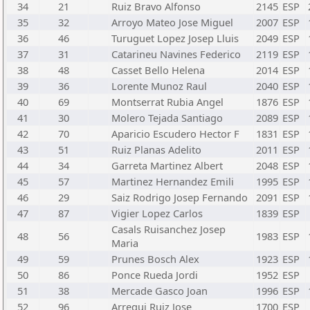
34
21
Ruiz Bravo Alfonso
2145
ESP
35
32
Arroyo Mateo Jose Miguel
2007
ESP
36
46
Turuguet Lopez Josep Lluis
2049
ESP
37
31
Catarineu Navines Federico
2119
ESP
38
48
Casset Bello Helena
2014
ESP
39
36
Lorente Munoz Raul
2040
ESP
40
69
Montserrat Rubia Angel
1876
ESP
41
30
Molero Tejada Santiago
2089
ESP
42
70
Aparicio Escudero Hector F
1831
ESP
43
51
Ruiz Planas Adelito
2011
ESP
44
34
Garreta Martinez Albert
2048
ESP
45
57
Martinez Hernandez Emili
1995
ESP
46
29
Saiz Rodrigo Josep Fernando
2091
ESP
47
87
Vigier Lopez Carlos
1839
ESP
Casals Ruisanchez Josep
48
56
1983
ESP
Maria
49
59
Prunes Bosch Alex
1923
ESP
50
86
Ponce Rueda Jordi
1952
ESP
51
38
Mercade Gasco Joan
1996
ESP
52
96
Arregui Ruiz Jose
1700
ESP