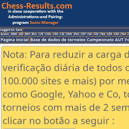
Logged on: Gast
Arabic
ARM
AZE
BIH
BUL
CAT
CHN
CRO
CZE
DEN
ENG
ESP
FAI
FIN
FRA
GER
GRE
INA
I
Pagina inicial
Base de dados de torneios
Campeonato AUT
F
Nota: Para reduzir a carga 
verificação diária de todos 
100.000 sites e mais) por 
como Google, Yahoo e Co, t
torneios com mais de 2 sem
clicar no botão a seguir :