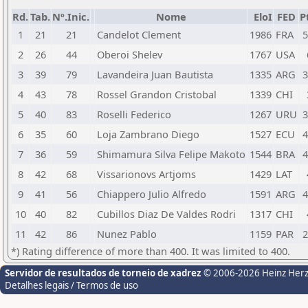
Rd.
Tab.
Nº.Inic.
Nome
EloI
FED
P
1
21
21
Candelot Clement
1986
FRA
5
2
26
44
Oberoi Shelev
1767
USA
3
39
79
Lavandeira Juan Bautista
1335
ARG
3
4
43
78
Rossel Grandon Cristobal
1339
CHI
5
40
83
Roselli Federico
1267
URU
3
6
35
60
Loja Zambrano Diego
1527
ECU
4
7
36
59
Shimamura Silva Felipe Makoto
1544
BRA
4
8
42
68
Vissarionovs Artjoms
1429
LAT
9
41
56
Chiappero Julio Alfredo
1591
ARG
4
10
40
82
Cubillos Diaz De Valdes Rodri
1317
CHI
11
42
86
Nunez Pablo
1159
PAR
2
*) Rating difference of more than 400. It was limited to 400.
Servidor de resultados de torneio de xadrez
© 2006-2026 Heinz Her
Detalhes legais / Termos de uso