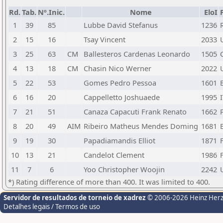
Rd.
Tab.
Nº.Inic.
Nome
EloI
1
39
85
Lubbe David Stefanus
1236
2
15
16
Tsay Vincent
2033
3
25
63
CM
Ballesteros Cardenas Leonardo
1505
4
13
18
CM
Chasin Nico Werner
2022
5
22
53
Gomes Pedro Pessoa
1601
6
16
20
Cappelletto Joshuaede
1995
7
21
51
Canaza Capacuti Frank Renato
1662
8
20
49
AIM
Ribeiro Matheus Mendes Doming
1681
9
19
30
Papadiamandis Elliot
1871
10
13
21
Candelot Clement
1986
11
7
6
Yoo Christopher Woojin
2242
*) Rating difference of more than 400. It was limited to 400.
Servidor de resultados de torneio de xadrez
© 2006-2026 Heinz Her
Detalhes legais / Termos de uso