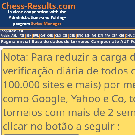
Logged on: Gast
Arabic
ARM
AZE
BIH
BUL
CAT
CHN
CRO
CZE
DEN
ENG
ESP
FAI
FIN
FRA
GER
GRE
INA
I
Pagina inicial
Base de dados de torneios
Campeonato AUT
F
Nota: Para reduzir a carga 
verificação diária de todos 
100.000 sites e mais) por 
como Google, Yahoo e Co, t
torneios com mais de 2 sem
clicar no botão a seguir :