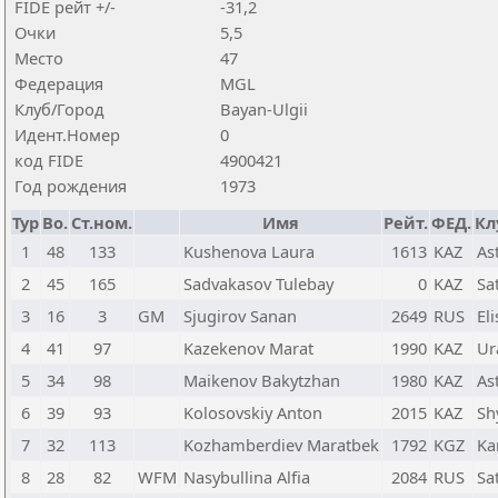
FIDE рейт +/-
-31,2
Очки
5,5
Место
47
Федерация
MGL
Клуб/Город
Bayan-Ulgii
Идент.Номер
0
код FIDE
4900421
Год рождения
1973
Тур
Bo.
Ст.ном.
Имя
Рейт.
ФЕД.
Кл
1
48
133
Kushenova Laura
1613
KAZ
As
2
45
165
Sadvakasov Tulebay
0
KAZ
Sa
3
16
3
GM
Sjugirov Sanan
2649
RUS
Eli
4
41
97
Kazekenov Marat
1990
KAZ
Ur
5
34
98
Maikenov Bakytzhan
1980
KAZ
As
6
39
93
Kolosovskiy Anton
2015
KAZ
Sh
7
32
113
Kozhamberdiev Maratbek
1792
KGZ
Ka
8
28
82
WFM
Nasybullina Alfia
2084
RUS
Sa