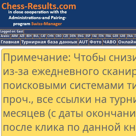
Logged on: Gast
Arabic
ARM
AZE
BIH
BUL
CAT
CHN
CRO
CZE
DEN
ENG
ESP
FAI
FIN
FRA
GER
GRE
INA
I
Главная
Турнирная база данных
AUT
Фото
ЧАВО
Онлайн
Примечание: Чтобы снизи
из-за ежедневного скани
поисковыми системами ти
проч., все ссылки на тур
месяцев (с даты окончан
после клика по данной кн