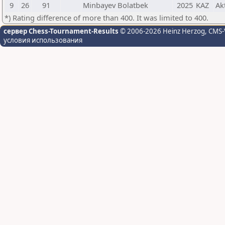
9
26
91
Minbayev Bolatbek
2025
KAZ
Ak
*) Rating difference of more than 400. It was limited to 400.
сервер Chess-Tournament-Results
© 2006-2026 Heinz Herzog
, CMS-
условия использования