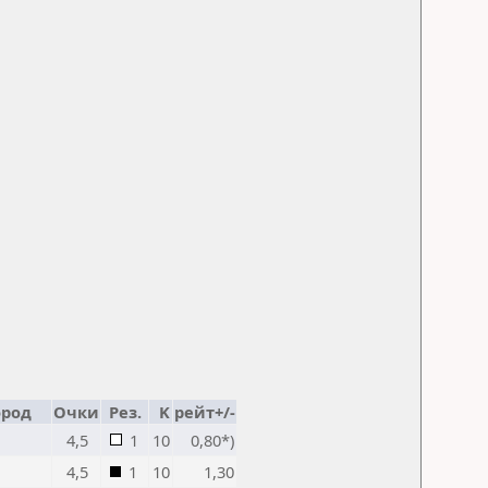
ород
Очки
Рез.
K
рейт+/-
4,5
1
10
0,80*)
4,5
1
10
1,30