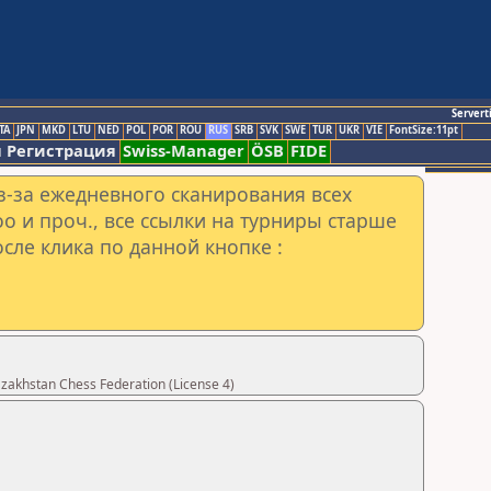
Servert
TA
JPN
MKD
LTU
NED
POL
POR
ROU
RUS
SRB
SVK
SWE
TUR
UKR
VIE
FontSize:11pt
 Регистрация
Swiss-Manager
ÖSB
FIDE
з-за ежедневного сканирования всех
o и проч., все ссылки на турниры старше
сле клика по данной кнопке :
khstan Chess Federation (License 4)