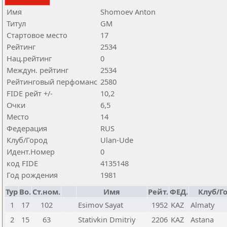
Имя
Shomoev Anton
Титул
GM
Стартовое место
17
Рейтинг
2534
Нац.рейтинг
0
Междун. рейтинг
2534
Рейтинговый перфоманс
2580
FIDE рейт +/-
10,2
Очки
6,5
Место
14
Федерация
RUS
Клуб/Город
Ulan-Ude
Идент.Номер
0
код FIDE
4135148
Год рождения
1981
Тур
Bo.
Ст.ном.
Имя
Рейт.
ФЕД.
Клуб/Г
1
17
102
Esimov Sayat
1952
KAZ
Almaty
2
15
63
Stativkin Dmitriy
2206
KAZ
Astana