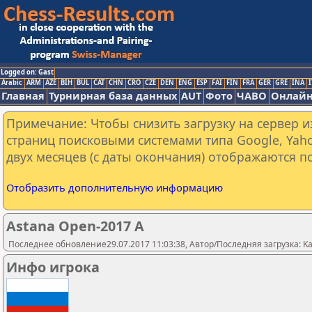
Logged on: Gast
Arabic
ARM
AZE
BIH
BUL
CAT
CHN
CRO
CZE
DEN
ENG
ESP
FAI
FIN
FRA
GER
GRE
INA
I
Главная
Турнирная база данных
AUT
Фото
ЧАВО
Онлайн
Примечание: Чтобы снизить загрузку на сервер и
страниц поисковыми системами типа Google, Yaho
двух месяцев (с даты окончания) отображаются по
Отобразить дополнительную информацию
Astana Open-2017 A
Последнее обновление29.07.2017 11:03:38, Автор/Последняя загрузка: Kaza
Инфо игрока