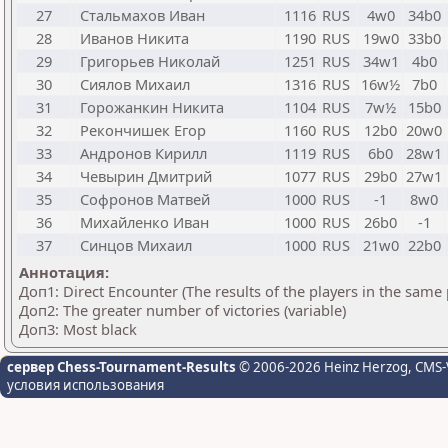
27
Стальмахов Иван
1116
RUS
4w0
34b0
28
Иванов Никита
1190
RUS
19w0
33b0
29
Григорьев Николай
1251
RUS
34w1
4b0
30
Сиялов Михаил
1316
RUS
16w½
7b0
31
Горожанкин Никита
1104
RUS
7w½
15b0
32
Рекончишек Егор
1160
RUS
12b0
20w0
33
Андронов Кирилл
1119
RUS
6b0
28w1
34
Чевырин Дмитрий
1077
RUS
29b0
27w1
35
Софронов Матвей
1000
RUS
-1
8w0
36
Михайленко Иван
1000
RUS
26b0
-1
37
Синцов Михаил
1000
RUS
21w0
22b0
Аннотация:
Доп1: Direct Encounter (The results of the players in the same
Доп2: The greater number of victories (variable)
Доп3: Most black
сервер Chess-Tournament-Results
© 2006-2026 Heinz Herzog
, CMS-
условия использования