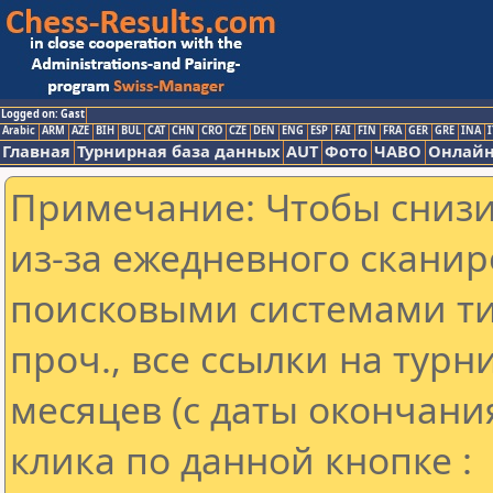
Logged on: Gast
Arabic
ARM
AZE
BIH
BUL
CAT
CHN
CRO
CZE
DEN
ENG
ESP
FAI
FIN
FRA
GER
GRE
INA
I
Главная
Турнирная база данных
AUT
Фото
ЧАВО
Онлайн
Примечание: Чтобы снизит
из-за ежедневного сканир
поисковыми системами ти
проч., все ссылки на тур
месяцев (с даты окончани
клика по данной кнопке :