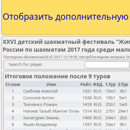
Отобразить дополнительну
XXVI детский шахматный фестиваль "Жигу
России по шахматам 2017 года среди маль
Последнее обновление26.07.2017 12:19:58, Автор/Последняя загрузка: Sta
Search for player
Итоговое положение после 9 туров
Ст.ном
Имя
Рейт.
ФЕД.
1.Тур
2.Тур
1
Гребнев Алексей
1921
RUS
15w1
3b1
2
Соколов Антон
1638
RUS
10b1
5w1
3
Ткаченко Роман
1418
RUS
25b1
1w0
4
Нагиев Талыб Мантиг Оглы
1514
RUS
27b1
29w1
5
Хачатурян Эмиль
1400
RUS
24w1
2b0
6
Яшин Владимир
1597
RUS
33w1
9b1