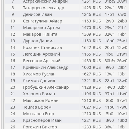
7
Астраханский Андрей
1261
RUS
31b½
30w1
8
Татарцев Александр
1423
RUS
22w1
35b1
9
Денисов Иван
1246
RUS
17b1
6w0
10
Сенгатуллин Айдар
1153
RUS
2w0
24b0
11
Макаренко Артём
1470
RUS
23w1
21b1
12
Макаров Никита
1309
RUS
32w1
14b1
13
Дурнов Даниил
1150
RUS
18b0
25w1
14
Козачек Станислав
1622
RUS
20b1
12w0
15
Легошин Арсений
1165
RUS
1b0
31w1
16
Бессонов Арсений
1439
RUS
30b½
26w0
17
Кривицкий Александр
1000
RUS
9w0
23b1
18
Хисамов Руслан
1627
RUS
13w1
19b1
19
Якимов Даниил
1321
RUS
28b1
18w0
20
Гробушкин Александр
1128
RUS
14w0
32b1
21
Холопов Роман
1196
RUS
37b1
11w0
22
Максимов Роман
1310
RUS
8b0
37w1
23
Тецлав Ефрем
1027
RUS
11b0
17w0
24
Мохначев Егор
1210
RUS
5b0
10w1
25
Красноперов Иван
1221
RUS
3w0
13b0
26
Рогожин Виктор
1233
RUS
36w1
16b1