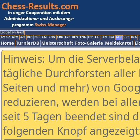
Logged on: Gast
Arabic
ARM
AZE
BIH
BUL
CAT
CHN
CRO
CZE
DEN
ENG
ESP
FAI
FIN
FRA
GER
GRE
INA
I
Home
TurnierDB
Meisterschaft
Foto-Galerie
Meldekartei
El
Hinweis: Um die Serverbel
tägliche Durchforsten aller 
Seiten und mehr) von Goog
reduzieren, werden bei alle
seit 5 Tagen beendet sind d
folgenden Knopf angezeigt