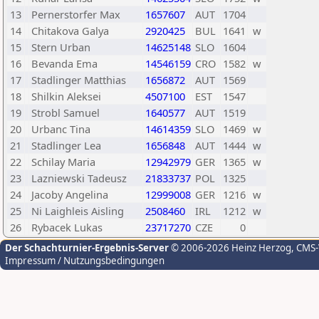
13
Pernerstorfer Max
1657607
AUT
1704
14
Chitakova Galya
2920425
BUL
1641
w
15
Stern Urban
14625148
SLO
1604
16
Bevanda Ema
14546159
CRO
1582
w
17
Stadlinger Matthias
1656872
AUT
1569
18
Shilkin Aleksei
4507100
EST
1547
19
Strobl Samuel
1640577
AUT
1519
20
Urbanc Tina
14614359
SLO
1469
w
21
Stadlinger Lea
1656848
AUT
1444
w
22
Schilay Maria
12942979
GER
1365
w
23
Lazniewski Tadeusz
21833737
POL
1325
24
Jacoby Angelina
12999008
GER
1216
w
25
Ni Laighleis Aisling
2508460
IRL
1212
w
26
Rybacek Lukas
23717270
CZE
0
Der Schachturnier-Ergebnis-Server
© 2006-2026 Heinz Herzog
, CMS
Impressum / Nutzungsbedingungen