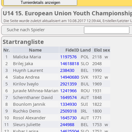
U14 15. European Union Youth Championshi
Die Seite wurde zuletzt aktualisiert am 10.08.2017 12:39:44, Ersteller/Letzte
Suche nach Spieler
Startrangliste
Nr.
Name
FideID
Land
EloI
sex
1
Malicka Maria
1197576
POL
2118
w
2
Brilej Jaka
14618818
SLO
2048
3
Huynh Laurent
238430
BEL
1990
4
Slaba Andrea
14940680
SVK
1972
w
5
Kirilov Ivaylo
2921359
BUL
1969
6
Juravle Mihnea-Marian
1241966
ROU
1931
7
Schernthaner David
1649574
AUT
1848
8
Bounlom Jannik
1334930
SUI
1822
9
Ruchko Denis
2509318
IRL
1800
10
Rosol Alexander
1645730
AUT
1771
11
Sleurs Juliette
244988
BEL
1753
w
12
Kuhar Larisa
14625504
SLO
1752
w