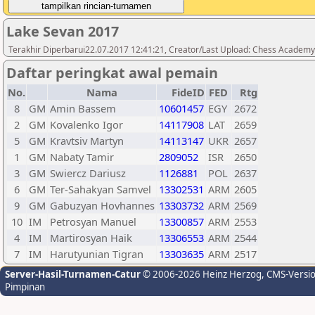
Lake Sevan 2017
Terakhir Diperbarui22.07.2017 12:41:21, Creator/Last Upload: Chess Academ
Daftar peringkat awal pemain
No.
Nama
FideID
FED
Rtg
8
GM
Amin Bassem
10601457
EGY
2672
2
GM
Kovalenko Igor
14117908
LAT
2659
5
GM
Kravtsiv Martyn
14113147
UKR
2657
1
GM
Nabaty Tamir
2809052
ISR
2650
3
GM
Swiercz Dariusz
1126881
POL
2637
6
GM
Ter-Sahakyan Samvel
13302531
ARM
2605
9
GM
Gabuzyan Hovhannes
13303732
ARM
2569
10
IM
Petrosyan Manuel
13300857
ARM
2553
4
IM
Martirosyan Haik
13306553
ARM
2544
7
IM
Harutyunian Tigran
13303635
ARM
2517
Server-Hasil-Turnamen-Catur
© 2006-2026 Heinz Herzog
, CMS-Versi
Pimpinan