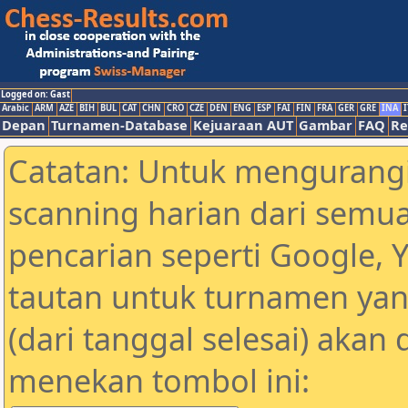
Logged on: Gast
Arabic
ARM
AZE
BIH
BUL
CAT
CHN
CRO
CZE
DEN
ENG
ESP
FAI
FIN
FRA
GER
GRE
INA
I
Depan
Turnamen-Database
Kejuaraan AUT
Gambar
FAQ
Re
Catatan: Untuk mengurangi
scanning harian dari semua
pencarian seperti Google, 
tautan untuk turnamen yan
(dari tanggal selesai) akan
menekan tombol ini: