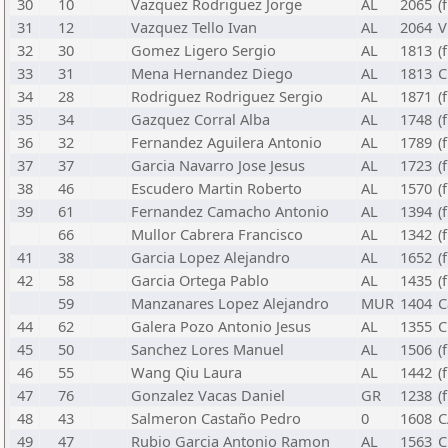
30
10
Vazquez Rodriguez Jorge
AL
2065
(
31
12
Vazquez Tello Ivan
AL
2064
V
32
30
Gomez Ligero Sergio
AL
1813
(
33
31
Mena Hernandez Diego
AL
1813
C
34
28
Rodriguez Rodriguez Sergio
AL
1871
(
35
34
Gazquez Corral Alba
AL
1748
(
36
32
Fernandez Aguilera Antonio
AL
1789
(
37
37
Garcia Navarro Jose Jesus
AL
1723
(
38
46
Escudero Martin Roberto
AL
1570
(
39
61
Fernandez Camacho Antonio
AL
1394
(
66
Mullor Cabrera Francisco
AL
1342
(
41
38
Garcia Lopez Alejandro
AL
1652
(
42
58
Garcia Ortega Pablo
AL
1435
(
59
Manzanares Lopez Alejandro
MUR
1404
C
44
62
Galera Pozo Antonio Jesus
AL
1355
C
45
50
Sanchez Lores Manuel
AL
1506
(
46
55
Wang Qiu Laura
AL
1442
(
47
76
Gonzalez Vacas Daniel
GR
1238
(
48
43
Salmeron Castaño Pedro
0
1608
C
49
47
Rubio Garcia Antonio Ramon
AL
1563
C