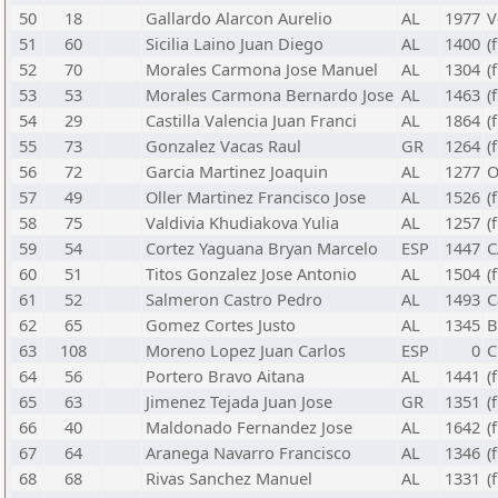
50
18
Gallardo Alarcon Aurelio
AL
1977
V
51
60
Sicilia Laino Juan Diego
AL
1400
(
52
70
Morales Carmona Jose Manuel
AL
1304
(
53
53
Morales Carmona Bernardo Jose
AL
1463
(
54
29
Castilla Valencia Juan Franci
AL
1864
(
55
73
Gonzalez Vacas Raul
GR
1264
(
56
72
Garcia Martinez Joaquin
AL
1277
O
57
49
Oller Martinez Francisco Jose
AL
1526
(
58
75
Valdivia Khudiakova Yulia
AL
1257
(
59
54
Cortez Yaguana Bryan Marcelo
ESP
1447
C
60
51
Titos Gonzalez Jose Antonio
AL
1504
(
61
52
Salmeron Castro Pedro
AL
1493
C
62
65
Gomez Cortes Justo
AL
1345
B
63
108
Moreno Lopez Juan Carlos
ESP
0
C
64
56
Portero Bravo Aitana
AL
1441
(
65
63
Jimenez Tejada Juan Jose
GR
1351
(
66
40
Maldonado Fernandez Jose
AL
1642
(
67
64
Aranega Navarro Francisco
AL
1346
(
68
68
Rivas Sanchez Manuel
AL
1331
(