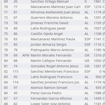
69
20
Sanchez Ortega Manuel
0
1961
C
70
77
Manzanares Martinez Juan Carl
ESP
1216
C
71
81
Almansa Avellaneda Juan Jesus
AL
1174
(
72
67
Guerrero Moreno Antonio
AL
1331
(
73
78
Jimenez Freniche David
AL
1193
(
74
89
Latre Rodriguez Javier
AL
1037
(
75
86
Castillo Ojeda Angel
AL
1108
(
76
83
Manzanares Martinez Paula
ESP
1141
C
77
85
Jordan Almarza Sergio
ESP
1116
C
78
79
Pietropaolo Marco Antonio
AL
1185
N
79
69
AFM
Martin Morales Fernando
GR
1316
(
80
88
Martin Callejon Fernando
GR
1050
(
81
74
Gonzalez Rogel Antonio Jesus
GR
1261
(
82
115
Sanchez Membrives Francisco
ESP
0
N
83
95
Latre Rodriguez Francisco
AL
950
(
84
114
Sanchez Jimenez Francisco Jos
AL
1174
N
85
97
Asensio Ramon Ismael
AL
935
(
86
45
Perez Garcia Pedro
AL
1588
(
87
57
Fernandez Garcia Alfonso
AL
1439
C
88
82
Lopez Soler Jose Antonio
AL
1141
(