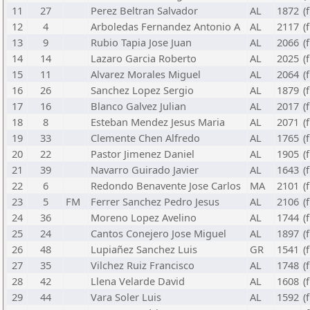
11
27
Perez Beltran Salvador
AL
1872
(
12
4
Arboledas Fernandez Antonio A
AL
2117
(
13
9
Rubio Tapia Jose Juan
AL
2066
(
14
14
Lazaro Garcia Roberto
AL
2025
(
15
11
Alvarez Morales Miguel
AL
2064
(
16
26
Sanchez Lopez Sergio
AL
1879
(
17
16
Blanco Galvez Julian
AL
2017
(
18
8
Esteban Mendez Jesus Maria
AL
2071
(
19
33
Clemente Chen Alfredo
AL
1765
(
20
22
Pastor Jimenez Daniel
AL
1905
(
21
39
Navarro Guirado Javier
AL
1643
(
22
6
Redondo Benavente Jose Carlos
MA
2101
(
23
5
FM
Ferrer Sanchez Pedro Jesus
AL
2106
(
24
36
Moreno Lopez Avelino
AL
1744
(
25
24
Cantos Conejero Jose Miguel
AL
1897
(
26
48
Lupiañez Sanchez Luis
GR
1541
(
27
35
Vilchez Ruiz Francisco
AL
1748
(
28
42
Llena Velarde David
AL
1608
(
29
44
Vara Soler Luis
AL
1592
(