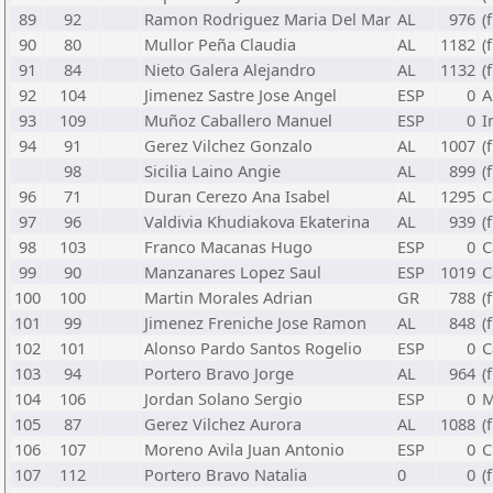
89
92
Ramon Rodriguez Maria Del Mar
AL
976
(
90
80
Mullor Peña Claudia
AL
1182
(
91
84
Nieto Galera Alejandro
AL
1132
(
92
104
Jimenez Sastre Jose Angel
ESP
0
A
93
109
Muñoz Caballero Manuel
ESP
0
I
94
91
Gerez Vilchez Gonzalo
AL
1007
(
98
Sicilia Laino Angie
AL
899
(
96
71
Duran Cerezo Ana Isabel
AL
1295
C
97
96
Valdivia Khudiakova Ekaterina
AL
939
(
98
103
Franco Macanas Hugo
ESP
0
C
99
90
Manzanares Lopez Saul
ESP
1019
C
100
100
Martin Morales Adrian
GR
788
(
101
99
Jimenez Freniche Jose Ramon
AL
848
(
102
101
Alonso Pardo Santos Rogelio
ESP
0
C
103
94
Portero Bravo Jorge
AL
964
(
104
106
Jordan Solano Sergio
ESP
0
M
105
87
Gerez Vilchez Aurora
AL
1088
(
106
107
Moreno Avila Juan Antonio
ESP
0
C
107
112
Portero Bravo Natalia
0
0
(