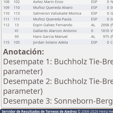
108
102
Avilez Marin Enzo
ESP
0
N
109
110
Muñoz Quereda Alvaro
ESP
0
I
110
113
Salmeron Valiukaite Monica
ESP
0
G
111
111
Muñoz Quereda Paula
ESP
0
I
112
13
Espin Galvez Fernando
AL
2058
(
41
Gallardo Alarcon Antonio
0
1610
V
93
Haro Garcia Manuel
AL
975
(
115
105
Jordan Solano Adela
ESP
0
C
Anotación:
Desempate 1: Buchholz Tie-Bre
parameter)
Desempate 2: Buchholz Tie-Bre
parameter)
Desempate 3: Sonneborn-Berge
Servidor de Resultados de Torneos de Ajedrez
© 2006-2026 Heinz H