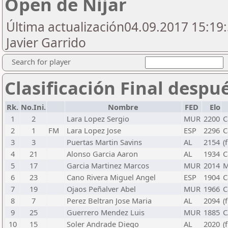
Open de Nijar
Última actualización04.09.2017 15:19:
Javier Garrido
Search for player
Clasificación Final despu
Rk.
No.Ini.
Nombre
FED
Elo
1
2
Lara Lopez Sergio
MUR
2200
C
2
1
FM
Lara Lopez Jose
ESP
2296
C
3
3
Puertas Martin Savins
AL
2154
(
4
21
Alonso Garcia Aaron
AL
1934
C
5
17
Garcia Martinez Marcos
MUR
2014
M
6
23
Cano Rivera Miguel Angel
ESP
1904
C
7
19
Ojaos Peñalver Abel
MUR
1966
C
8
7
Perez Beltran Jose Maria
AL
2094
(
9
25
Guerrero Mendez Luis
MUR
1885
C
10
15
Soler Andrade Diego
AL
2020
(