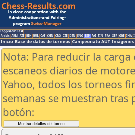
Logged on: Gast
Arabic
ARM
AZE
BIH
BUL
CAT
CHN
CRO
CZE
DEN
ENG
ESP
FAI
FIN
FRA
GER
GRE
INA
I
Inicio
Base de datos de torneos
Campeonato AUT
Imágenes
Nota: Para reducir la carga 
escaneos diarios de motor
Yahoo, todos los torneos f
semanas se muestran tras p
botón: