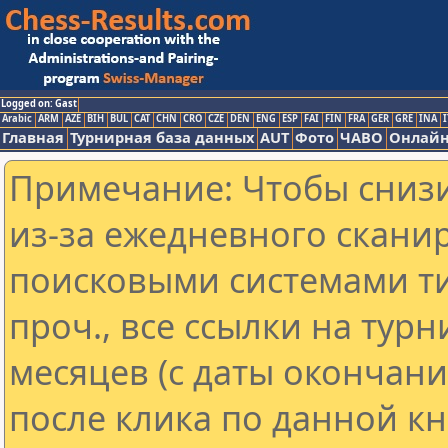
Logged on: Gast
Arabic
ARM
AZE
BIH
BUL
CAT
CHN
CRO
CZE
DEN
ENG
ESP
FAI
FIN
FRA
GER
GRE
INA
I
Главная
Турнирная база данных
AUT
Фото
ЧАВО
Онлайн
Примечание: Чтобы снизи
из-за ежедневного скани
поисковыми системами ти
проч., все ссылки на тур
месяцев (с даты окончан
после клика по данной кн