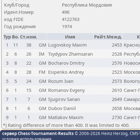
Клуб/Город
Республика Мордовия
Идент.Номер
496
код FIDE
4122763
Год рождения
1974
Тур
Bo.
Ст.ном.
Имя
Рейт.Межд.
К
1
11
38
GM
Lugovskoy Maxim
2453
Красно
2
6
26
IM
Tsydypov Zhamsaran
2528
Респуб
3
8
22
GM
Bocharov Dmitry
2576
Новоси
4
8
28
FM
Esipenko Andrey
2523
Москов
5
5
24
GM
Rozum Ivan
2573
Волого
6
1
15
GM
Romanov Evgeny
2610
Санкт-
7
1
7
GM
Sjugirov Sanan
2649
Самарс
8
1
6
GM
Dubov Daniil
2658
Москв
9
1
1
GM
Matlakov Maxim
2730
Санкт-
*) Rating difference of more than 400. It was limited to 400.
сервер Chess-Tournament-Results
© 2006-2026 Heinz Herzog
, CMS-
условия использования