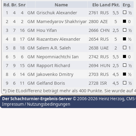
Rd.
Br.
Snr
Name
Elo
Land
Pkt.
Erg.
1
4
4
GM
Grischuk Alexander
2761
RUS
5,5
½
2
4
2
GM
Mamedyarov Shakhriyar
2800
AZE
5
0
3
7
16
GM
Hou Yifan
2666
CHN
2,5
½
4
8
17
GM
Riazantsev Alexander
2654
RUS
5
½
5
8
18
GM
Salem A.R. Saleh
2638
UAE
2
1
6
5
6
GM
Nepomniachtchi Ian
2742
RUS
5,5
0
7
9
15
GM
Rapport Richard
2694
HUN
2,5
½
8
6
14
GM
Jakovenko Dmitry
2703
RUS
4,5
½
9
6
11
GM
Gelfand Boris
2728
ISR
4,5
½
*) Die ELodifferenz beträgt mehr als 400 Punkte. Sie wurde auf 
Der Schachturnier-Ergebnis-Server
© 2006-2026 Heinz Herzog
, CMS
Impressum / Nutzungsbedingungen