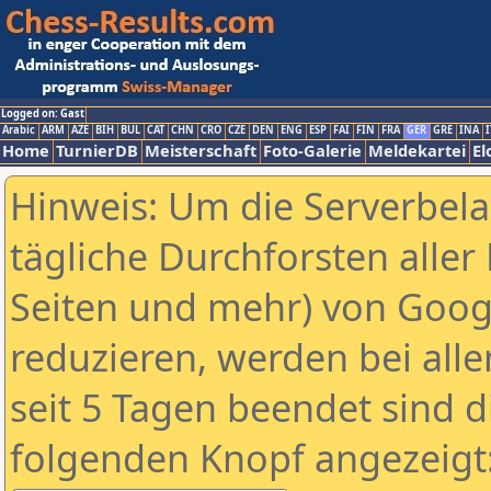
Logged on: Gast
Arabic
ARM
AZE
BIH
BUL
CAT
CHN
CRO
CZE
DEN
ENG
ESP
FAI
FIN
FRA
GER
GRE
INA
I
Home
TurnierDB
Meisterschaft
Foto-Galerie
Meldekartei
El
Hinweis: Um die Serverbel
tägliche Durchforsten aller 
Seiten und mehr) von Goog
reduzieren, werden bei alle
seit 5 Tagen beendet sind d
folgenden Knopf angezeigt