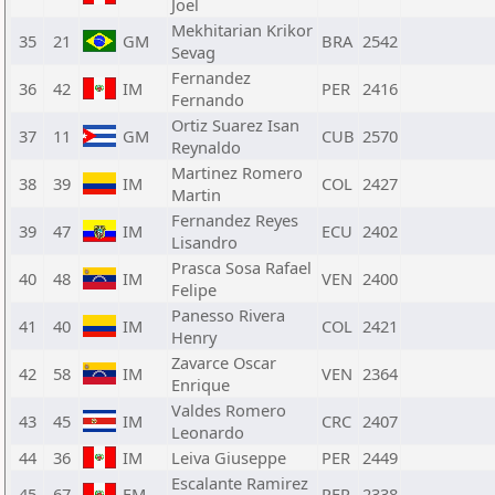
Joel
Mekhitarian Krikor
35
21
GM
BRA
2542
Sevag
Fernandez
36
42
IM
PER
2416
Fernando
Ortiz Suarez Isan
37
11
GM
CUB
2570
Reynaldo
Martinez Romero
38
39
IM
COL
2427
Martin
Fernandez Reyes
39
47
IM
ECU
2402
Lisandro
Prasca Sosa Rafael
40
48
IM
VEN
2400
Felipe
Panesso Rivera
41
40
IM
COL
2421
Henry
Zavarce Oscar
42
58
IM
VEN
2364
Enrique
Valdes Romero
43
45
IM
CRC
2407
Leonardo
44
36
IM
Leiva Giuseppe
PER
2449
Escalante Ramirez
45
67
FM
PER
2338