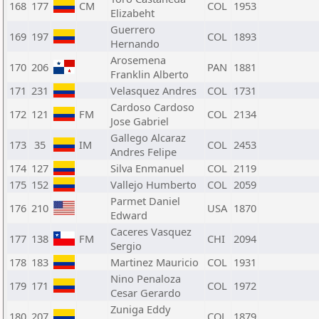
168
177
CM
COL
1953
Elizabeht
Guerrero
169
197
COL
1893
Hernando
Arosemena
170
206
PAN
1881
Franklin Alberto
171
231
Velasquez Andres
COL
1731
Cardoso Cardoso
172
121
FM
COL
2134
Jose Gabriel
Gallego Alcaraz
173
35
IM
COL
2453
Andres Felipe
174
127
Silva Enmanuel
COL
2119
175
152
Vallejo Humberto
COL
2059
Parmet Daniel
176
210
USA
1870
Edward
Caceres Vasquez
177
138
FM
CHI
2094
Sergio
178
183
Martinez Mauricio
COL
1931
Nino Penaloza
179
171
COL
1972
Cesar Gerardo
Zuniga Eddy
180
207
COL
1879