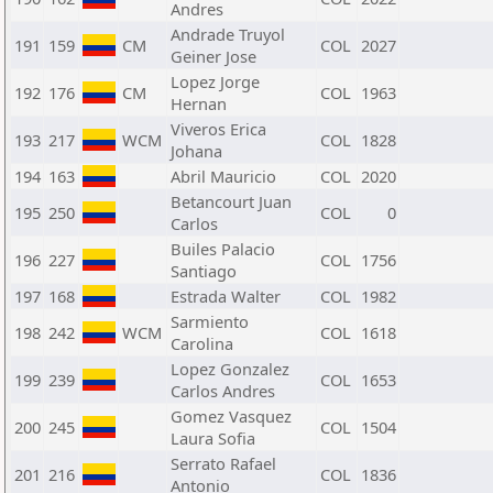
Andres
Andrade Truyol
191
159
CM
COL
2027
Geiner Jose
Lopez Jorge
192
176
CM
COL
1963
Hernan
Viveros Erica
193
217
WCM
COL
1828
Johana
194
163
Abril Mauricio
COL
2020
Betancourt Juan
195
250
COL
0
Carlos
Builes Palacio
196
227
COL
1756
Santiago
197
168
Estrada Walter
COL
1982
Sarmiento
198
242
WCM
COL
1618
Carolina
Lopez Gonzalez
199
239
COL
1653
Carlos Andres
Gomez Vasquez
200
245
COL
1504
Laura Sofia
Serrato Rafael
201
216
COL
1836
Antonio