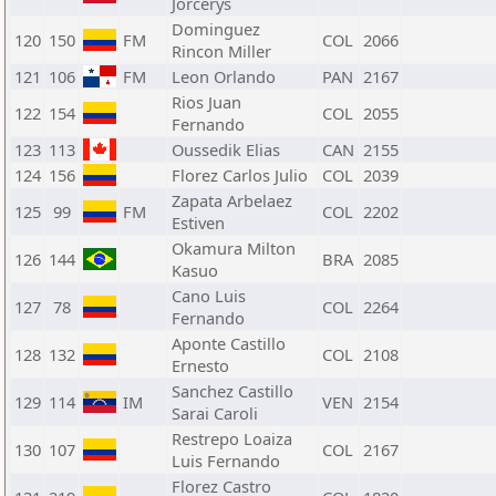
Jorcerys
Dominguez
120
150
FM
COL
2066
Rincon Miller
121
106
FM
Leon Orlando
PAN
2167
Rios Juan
122
154
COL
2055
Fernando
123
113
Oussedik Elias
CAN
2155
124
156
Florez Carlos Julio
COL
2039
Zapata Arbelaez
125
99
FM
COL
2202
Estiven
Okamura Milton
126
144
BRA
2085
Kasuo
Cano Luis
127
78
COL
2264
Fernando
Aponte Castillo
128
132
COL
2108
Ernesto
Sanchez Castillo
129
114
IM
VEN
2154
Sarai Caroli
Restrepo Loaiza
130
107
COL
2167
Luis Fernando
Florez Castro