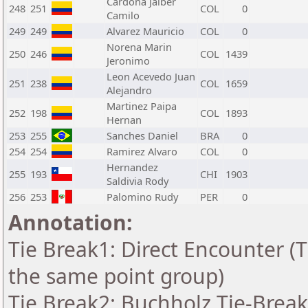
Cardona Jaiber
248
251
COL
0
Camilo
249
249
Alvarez Mauricio
COL
0
Norena Marin
250
246
COL
1439
Jeronimo
Leon Acevedo Juan
251
238
COL
1659
Alejandro
Martinez Paipa
252
198
COL
1893
Hernan
253
255
Sanches Daniel
BRA
0
254
254
Ramirez Alvaro
COL
0
Hernandez
255
193
CHI
1903
Saldivia Rody
256
253
Palomino Rudy
PER
0
Annotation:
Tie Break1: Direct Encounter (T
the same point group)
Tie Break2: Buchholz Tie-Break