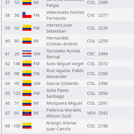
57
53
IM
COL
2388
Felipe
Valenzuela Gomez
58
56
FM
CHI
2377
Fernando
Herrera Juan
59
92
FM
COL
2220
Sebastian
Hernandez
60
80
IM
COL
2259
Cristian Andres
Gonzalez Acosta
61
26
GM
CRC
2494
Bernal
62
148
FM
Soto Miguel Angel
COL
2072
Ruiz Aguilar Pablo
63
98
FM
COL
2206
Alexander
64
49
GM
Garcia Gildardo
COL
2396
Avila Pavas
65
153
FM
COL
2056
Santiago
66
51
IM
Mosquera Miguel
COL
2391
Palencia Morales
67
65
IM
VEN
2343
Wilson Guill
Arango Arenas
68
100
COL
2198
Juan Camilo