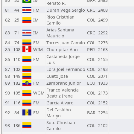
80
30
IM
BRA
2483
Renato R.
81
44
FM
Duran Vega Sergio
CRC
2408
Rios Cristhian
82
25
IM
COL
2499
Camilo
Arias Santana
83
71
IM
CRC
2292
Mauricio
84
74
FM
Torres Juan Camilo
COL
2275
85
108
WIM
Chumpitaz Ann
PER
2163
Castaneda Jorge
86
110
FM
COL
2155
Luis
87
102
Lora Joel Fernando
COL
2193
88
149
Cueto Jose
COL
2071
89
182
FM
Zambrano Junior
ECU
1933
Franco Valencia
90
105
WGM
COL
2173
Beatriz Irene
91
116
FM
Garcia Alvaro
COL
2152
Del Castilho
92
84
FM
BAR
2254
Martyn
Soto Christian
93
136
COL
2102
Camilo