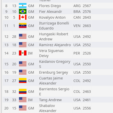
8
13
GM
Flores Diego
ARG
2567
9
10
GM
Fier Alexandr
BRA
2576
10
5
GM
Kovalyov Anton
CAN
2643
Iturrizaga Bonelli
11
1
GM
VEN
2663
Eduardo
Hungaski Robert
12
28
GM
USA
2492
Andrew
13
18
GM
Ramirez Alejandro
USA
2552
Vera Siguenas
14
23
IM
PER
2526
Deivy
Kaidanov Gregory
15
20
GM
USA
2550
S
16
19
GM
Erenburg Sergey
USA
2550
Cuartas Jaime
17
27
GM
COL
2492
Alexander
Barrientos Sergio
18
32
GM
COL
2463
E
19
33
IM
Tang Andrew
USA
2461
Shabalov
20
15
GM
USA
2556
Alexander