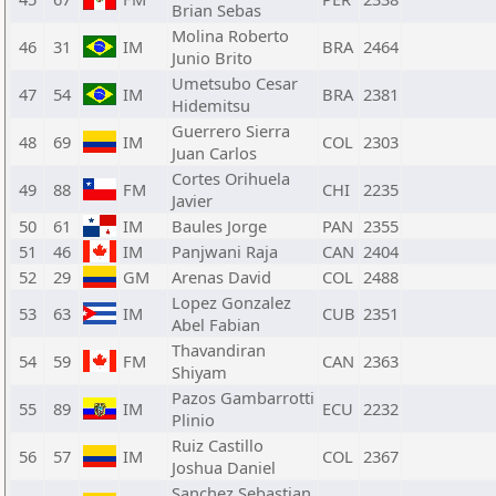
Brian Sebas
Molina Roberto
46
31
IM
BRA
2464
Junio Brito
Umetsubo Cesar
47
54
IM
BRA
2381
Hidemitsu
Guerrero Sierra
48
69
IM
COL
2303
Juan Carlos
Cortes Orihuela
49
88
FM
CHI
2235
Javier
50
61
IM
Baules Jorge
PAN
2355
51
46
IM
Panjwani Raja
CAN
2404
52
29
GM
Arenas David
COL
2488
Lopez Gonzalez
53
63
IM
CUB
2351
Abel Fabian
Thavandiran
54
59
FM
CAN
2363
Shiyam
Pazos Gambarrotti
55
89
IM
ECU
2232
Plinio
Ruiz Castillo
56
57
IM
COL
2367
Joshua Daniel
Sanchez Sebastian