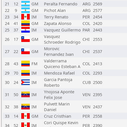
21
12
GM
Peralta Fernando
ARG
2569
22
9
GM
Pichot Alan
ARG
2577
23
34
IM
Terry Renato
PER
2454
24
41
GM
Zapata Alonso
COL
2420
25
37
IM
Vazquez Guillermo
PAR
2443
Vasquez
26
17
GM
CHI
2553
Schroeder Rodrigo
Morovic
27
22
GM
CHI
2537
Fernandez Ivan
Valderrama
28
43
FM
COL
2413
Quiceno Esteban A
29
70
IM
Mendoza Rafael
COL
2293
Garcia Pantoja
30
24
IM
CUB
2500
Roberto
Ynojosa Aponte
31
50
IM
VEN
2395
Felix Jose
Pulvett Marin
32
38
IM
VEN
2437
Daniel
33
14
GM
Cruz Cristhian
PER
2558
Cori Quispe Kevin
34
52
IM
PER
2390