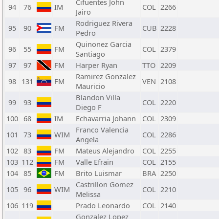
Cifuentes John
94
76
IM
COL
2266
Jairo
Rodriguez Rivera
95
90
FM
CUB
2228
Pedro
Quinonez Garcia
96
55
FM
COL
2379
Santiago
97
97
FM
Harper Ryan
TTO
2209
Ramirez Gonzalez
98
131
FM
VEN
2108
Mauricio
Blandon Villa
99
93
COL
2220
Diego F
100
68
IM
Echavarria Johann
COL
2309
Franco Valencia
101
73
WIM
COL
2286
Angela
102
83
FM
Mateus Alejandro
COL
2255
103
112
FM
Valle Efrain
COL
2155
104
85
FM
Brito Luismar
BRA
2250
Castrillon Gomez
105
96
WIM
COL
2210
Melissa
106
119
Prado Leonardo
COL
2140
Gonzalez Lopez