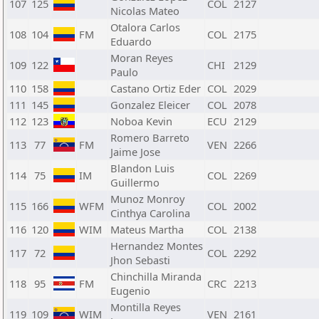
107
125
COL
2127
Nicolas Mateo
Otalora Carlos
108
104
FM
COL
2175
Eduardo
Moran Reyes
109
122
CHI
2129
Paulo
110
158
Castano Ortiz Eder
COL
2029
111
145
Gonzalez Eleicer
COL
2078
112
123
Noboa Kevin
ECU
2129
Romero Barreto
113
77
FM
VEN
2266
Jaime Jose
Blandon Luis
114
75
IM
COL
2269
Guillermo
Munoz Monroy
115
166
WFM
COL
2002
Cinthya Carolina
116
120
WIM
Mateus Martha
COL
2138
Hernandez Montes
117
72
COL
2292
Jhon Sebasti
Chinchilla Miranda
118
95
FM
CRC
2213
Eugenio
Montilla Reyes
119
109
WIM
VEN
2161