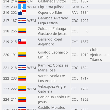
214
214
CM
Castaneda Victor
COL
1857
215
230
WCM
Figueroa Julissa
GUA
1735
216
202
Oquendo Eder
PAN
1884
Gamboa Alvarado
217
187
WFM
CRC
1925
Olga Leticia
Zuluaga Zuluaga
218
256
COL
0
Gustavo de Jesus
Gallardo Rojel
219
215
CHI
1837
Alejandro
Club
Giraldo Leonardo
220
191
COL
1912
Ajedrez Los
Emilio
Titanes
Ramirez Gonzalez
221
218
WFM
CRC
1824
Maria Jose
Varela Maria De
222
233
COL
1717
Los Angeles
Velasquez Angie
223
222
WFM
COL
1782
Gabriela
Paniagua Fabio De
224
211
COL
1862
Jesus
Castillo Morales
225
209
WCM
CRC
1870