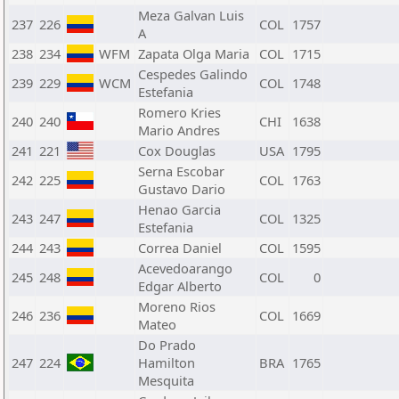
Meza Galvan Luis
237
226
COL
1757
A
238
234
WFM
Zapata Olga Maria
COL
1715
Cespedes Galindo
239
229
WCM
COL
1748
Estefania
Romero Kries
240
240
CHI
1638
Mario Andres
241
221
Cox Douglas
USA
1795
Serna Escobar
242
225
COL
1763
Gustavo Dario
Henao Garcia
243
247
COL
1325
Estefania
244
243
Correa Daniel
COL
1595
Acevedoarango
245
248
COL
0
Edgar Alberto
Moreno Rios
246
236
COL
1669
Mateo
Do Prado
247
224
Hamilton
BRA
1765
Mesquita