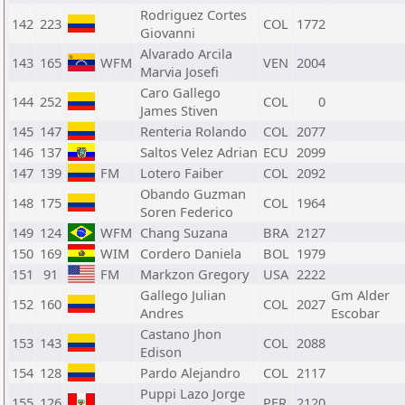
Rodriguez Cortes
142
223
COL
1772
Giovanni
Alvarado Arcila
143
165
WFM
VEN
2004
Marvia Josefi
Caro Gallego
144
252
COL
0
James Stiven
145
147
Renteria Rolando
COL
2077
146
137
Saltos Velez Adrian
ECU
2099
147
139
FM
Lotero Faiber
COL
2092
Obando Guzman
148
175
COL
1964
Soren Federico
149
124
WFM
Chang Suzana
BRA
2127
150
169
WIM
Cordero Daniela
BOL
1979
151
91
FM
Markzon Gregory
USA
2222
Gallego Julian
Gm Alder
152
160
COL
2027
Andres
Escobar
Castano Jhon
153
143
COL
2088
Edison
154
128
Pardo Alejandro
COL
2117
Puppi Lazo Jorge
155
126
PER
2120