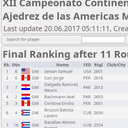
XII Campeonato Continen
Ajedrez de las Americas 
Last update 20.06.2017 05:11:11, Cr
Search for player
Final Ranking after 11 R
Rk.
SNo
Name
FED
RtgI
Club/City
1
8
GM
Sevian Samuel
USA
2601
2
6
GM
Cori Jorge
PER
2618
Delgado Ramirez
3
7
GM
PAR
2613
Neuris
4
2
GM
Bachmann Axel
PAR
2653
5
3
GM
Cordova Emilio
PER
2651
Bruzon Batista
6
4
GM
CUB
2650
Lazaro
Bacallao Alonso
7
16
GM
CUB
2554
Yusnel