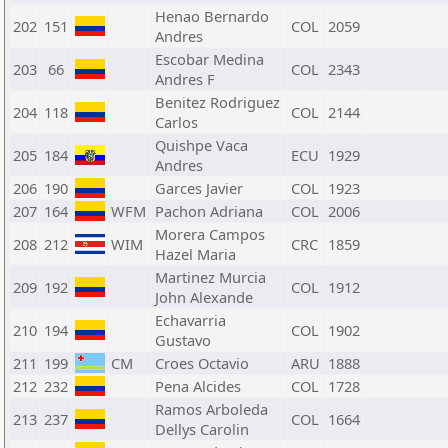
Henao Bernardo
202
151
COL
2059
Andres
Escobar Medina
203
66
COL
2343
Andres F
Benitez Rodriguez
204
118
COL
2144
Carlos
Quishpe Vaca
205
184
ECU
1929
Andres
206
190
Garces Javier
COL
1923
207
164
WFM
Pachon Adriana
COL
2006
Morera Campos
208
212
WIM
CRC
1859
Hazel Maria
Martinez Murcia
209
192
COL
1912
John Alexande
Echavarria
210
194
COL
1902
Gustavo
211
199
CM
Croes Octavio
ARU
1888
212
232
Pena Alcides
COL
1728
Ramos Arboleda
213
237
COL
1664
Dellys Carolin