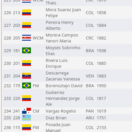
Thais
Mora Suarez Juan
226
213
COL
1858
Felipe
Pereira Henry
227
203
COL
1884
Alberto
Morera Campos
228
205
WCM
CRC
1882
Yanori Maria
Moyses Sobrinho
229
181
BRA
1938
Elias
Rivera Luis
230
201
COL
1885
Enrique
Descarrega
231
204
VEN
1883
Zacarias Vanessa
232
179
FM
Borensztajn David
BRA
1950
Gutierrez
233
220
Hernandez Jorge
COL
1817
Ale
234
241
CM
Vargas Rogelio
PAN
1619
235
228
Diaz Brian
ARU
1751
Posada Juan
236
115
FM
COL
2153
Manuel