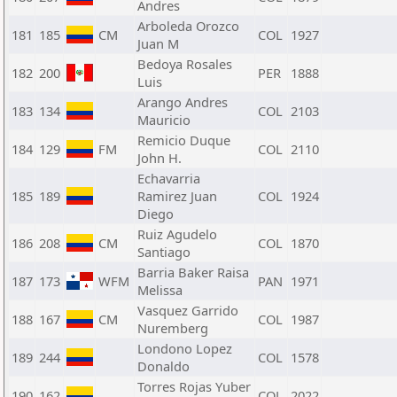
Andres
Arboleda Orozco
181
185
CM
COL
1927
Juan M
Bedoya Rosales
182
200
PER
1888
Luis
Arango Andres
183
134
COL
2103
Mauricio
Remicio Duque
184
129
FM
COL
2110
John H.
Echavarria
185
189
Ramirez Juan
COL
1924
Diego
Ruiz Agudelo
186
208
CM
COL
1870
Santiago
Barria Baker Raisa
187
173
WFM
PAN
1971
Melissa
Vasquez Garrido
188
167
CM
COL
1987
Nuremberg
Londono Lopez
189
244
COL
1578
Donaldo
Torres Rojas Yuber
190
162
COL
2022