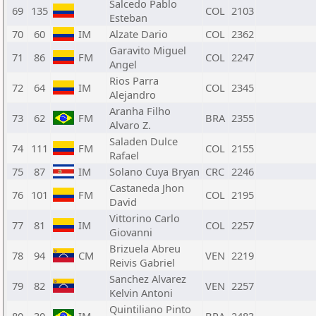
Salcedo Pablo
69
135
COL
2103
Esteban
70
60
IM
Alzate Dario
COL
2362
Garavito Miguel
71
86
FM
COL
2247
Angel
Rios Parra
72
64
IM
COL
2345
Alejandro
Aranha Filho
73
62
FM
BRA
2355
Alvaro Z.
Saladen Dulce
74
111
FM
COL
2155
Rafael
75
87
IM
Solano Cuya Bryan
CRC
2246
Castaneda Jhon
76
101
FM
COL
2195
David
Vittorino Carlo
77
81
IM
COL
2257
Giovanni
Brizuela Abreu
78
94
CM
VEN
2219
Reivis Gabriel
Sanchez Alvarez
79
82
VEN
2257
Kelvin Antoni
Quintiliano Pinto