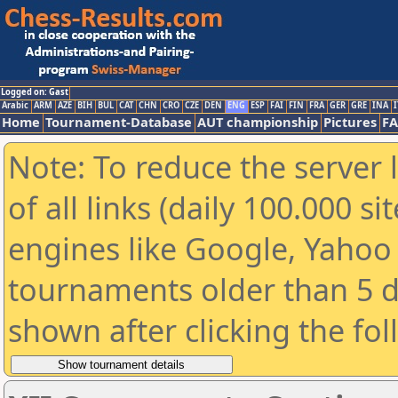
Logged on: Gast
Arabic
ARM
AZE
BIH
BUL
CAT
CHN
CRO
CZE
DEN
ENG
ESP
FAI
FIN
FRA
GER
GRE
INA
I
Home
Tournament-Database
AUT championship
Pictures
F
Note: To reduce the server 
of all links (daily 100.000 s
engines like Google, Yahoo a
tournaments older than 5 d
shown after clicking the fo