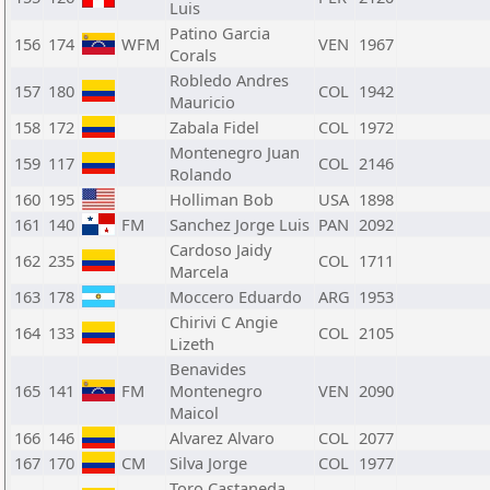
Luis
Patino Garcia
156
174
WFM
VEN
1967
Corals
Robledo Andres
157
180
COL
1942
Mauricio
158
172
Zabala Fidel
COL
1972
Montenegro Juan
159
117
COL
2146
Rolando
160
195
Holliman Bob
USA
1898
161
140
FM
Sanchez Jorge Luis
PAN
2092
Cardoso Jaidy
162
235
COL
1711
Marcela
163
178
Moccero Eduardo
ARG
1953
Chirivi C Angie
164
133
COL
2105
Lizeth
Benavides
165
141
FM
Montenegro
VEN
2090
Maicol
166
146
Alvarez Alvaro
COL
2077
167
170
CM
Silva Jorge
COL
1977
Toro Castaneda