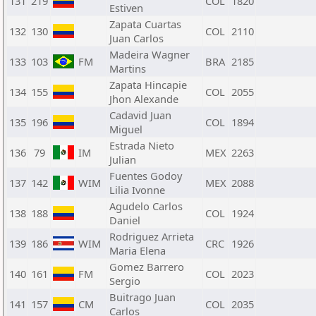
131
219
COL
1820
Estiven
Zapata Cuartas
132
130
COL
2110
Juan Carlos
Madeira Wagner
133
103
FM
BRA
2185
Martins
Zapata Hincapie
134
155
COL
2055
Jhon Alexande
Cadavid Juan
135
196
COL
1894
Miguel
Estrada Nieto
136
79
IM
MEX
2263
Julian
Fuentes Godoy
137
142
WIM
MEX
2088
Lilia Ivonne
Agudelo Carlos
138
188
COL
1924
Daniel
Rodriguez Arrieta
139
186
WIM
CRC
1926
Maria Elena
Gomez Barrero
140
161
FM
COL
2023
Sergio
Buitrago Juan
141
157
CM
COL
2035
Carlos