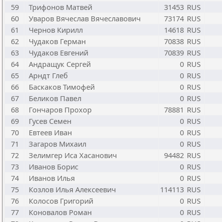
59
Трифонов Матвей
31453
RUS
60
Уваров Вячеслав Вячеславович
73174
RUS
61
Чернов Кирилл
14618
RUS
62
Чудаков Герман
70838
RUS
63
Чудаков Евгений
70839
RUS
64
Андращук Сергей
0
RUS
65
Арндт Глеб
0
RUS
66
Баскаков Тимофей
0
RUS
67
Беликов Павел
0
RUS
68
Гончаров Прохор
78881
RUS
69
Гусев Семен
0
RUS
70
Евтеев Иван
0
RUS
71
Загаров Михаил
0
RUS
72
Зелимгер Иса Хасанович
94482
RUS
73
Иванов Борис
0
RUS
74
Иванов Илья
0
RUS
75
Козлов Илья Алексеевич
114113
RUS
76
Колосов Григорий
0
RUS
77
Коновалов Роман
0
RUS