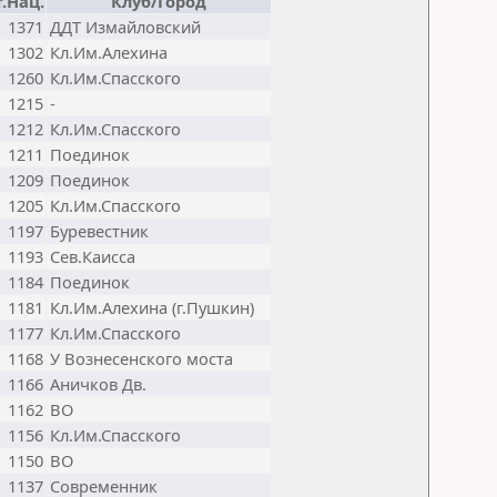
.Нац.
Клуб/Город
1371
ДДТ Измайловский
1302
Кл.Им.Алехина
1260
Кл.Им.Спасского
1215
-
1212
Кл.Им.Спасского
1211
Поединок
1209
Поединок
1205
Кл.Им.Спасского
1197
Буревестник
1193
Сев.Каисса
1184
Поединок
1181
Кл.Им.Алехина (г.Пушкин)
1177
Кл.Им.Спасского
1168
У Вознесенского моста
1166
Аничков Дв.
1162
ВО
1156
Кл.Им.Спасского
1150
ВО
1137
Современник