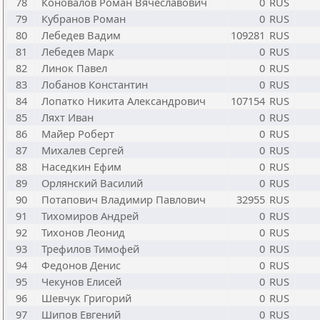
78
Коновалов Роман Вячеславович
0
RUS
79
Кубранов Роман
0
RUS
80
Лебедев Вадим
109281
RUS
81
Лебедев Марк
0
RUS
82
Линок Павел
0
RUS
83
Лобанов Константин
0
RUS
84
Лопатко Никита Александрович
107154
RUS
85
Ляхт Иван
0
RUS
86
Майер Роберт
0
RUS
87
Михалев Сергей
0
RUS
88
Наседкин Ефим
0
RUS
89
Орлянский Василий
0
RUS
90
Потапович Владимир Павлович
32955
RUS
91
Тихомиров Андрей
0
RUS
92
Тихонов Леонид
0
RUS
93
Трефилов Тимофей
0
RUS
94
Федонов Денис
0
RUS
95
Чекунов Елисей
0
RUS
96
Шевчук Григорий
0
RUS
97
Шипов Евгений
0
RUS