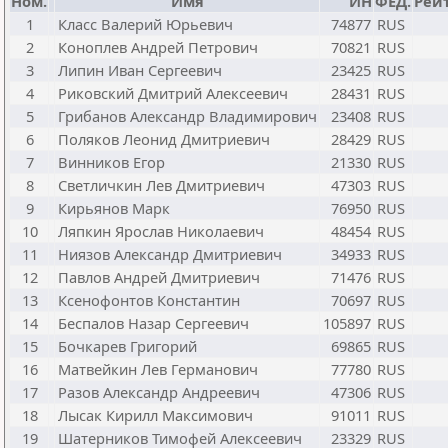
Ном.
Имя
ИН
ФЕД.
Рейт
1
Класс Валерий Юрьевич
74877
RUS
2
Коноплев Андрей Петрович
70821
RUS
3
Липин Иван Сергеевич
23425
RUS
4
Риковский Дмитрий Алексеевич
28431
RUS
5
Грибанов Александр Владимирович
23408
RUS
6
Поляков Леонид Дмитриевич
28429
RUS
7
Винников Егор
21330
RUS
8
Светличкин Лев Дмитриевич
47303
RUS
9
Кирьянов Марк
76950
RUS
10
Ляпкин Ярослав Николаевич
48454
RUS
11
Ниязов Александр Дмитриевич
34933
RUS
12
Павлов Андрей Дмитриевич
71476
RUS
13
Ксенофонтов Константин
70697
RUS
14
Беспалов Назар Сергеевич
105897
RUS
15
Бочкарев Григорий
69865
RUS
16
Матвейкин Лев Германович
77780
RUS
17
Разов Александр Андреевич
47306
RUS
18
Лысак Кирилл Максимович
91011
RUS
19
Шатерников Тимофей Алексеевич
23329
RUS