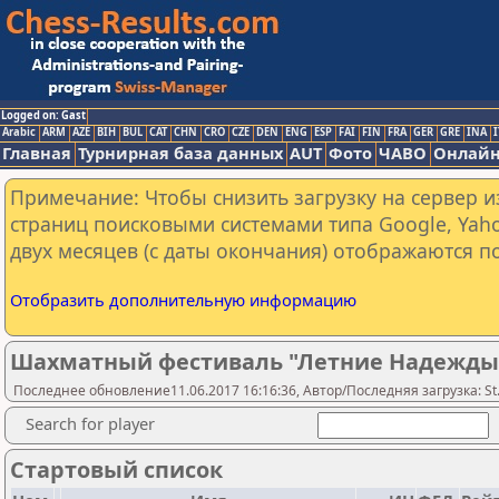
Logged on: Gast
Arabic
ARM
AZE
BIH
BUL
CAT
CHN
CRO
CZE
DEN
ENG
ESP
FAI
FIN
FRA
GER
GRE
INA
I
Главная
Турнирная база данных
AUT
Фото
ЧАВО
Онлайн
Примечание: Чтобы снизить загрузку на сервер и
страниц поисковыми системами типа Google, Yaho
двух месяцев (с даты окончания) отображаются по
Отобразить дополнительную информацию
Шахматный фестиваль "Летние Надежды - 
Последнее обновление11.06.2017 16:16:36, Автор/Последняя загрузка: St.
Search for player
Стартовый список