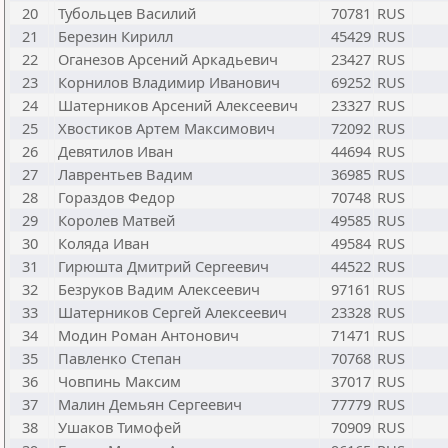
20
Тубольцев Василий
70781
RUS
21
Березин Кирилл
45429
RUS
22
Оганезов Арсений Аркадьевич
23427
RUS
23
Корнилов Владимир Иванович
69252
RUS
24
Шатерников Арсений Алексеевич
23327
RUS
25
Хвостиков Артем Максимович
72092
RUS
26
Девятилов Иван
44694
RUS
27
Лаврентьев Вадим
36985
RUS
28
Гораздов Федор
70748
RUS
29
Королев Матвей
49585
RUS
30
Коляда Иван
49584
RUS
31
Гирюшта Дмитрий Сергеевич
44522
RUS
32
Безруков Вадим Алексеевич
97161
RUS
33
Шатерников Сергей Алексеевич
23328
RUS
34
Модин Роман Антонович
71471
RUS
35
Павленко Степан
70768
RUS
36
Човпинь Максим
37017
RUS
37
Малин Демьян Сергеевич
77779
RUS
38
Ушаков Тимофей
70909
RUS