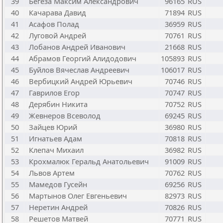
39
Бегеза Максим Александрович
96165
RUS
40
Качарава Давид
71894
RUS
41
Асафов Полад
36959
RUS
42
Луговой Андрей
70761
RUS
43
Лобанов Андрей Иванович
21668
RUS
44
Абрамов Георгий Алидодович
105893
RUS
45
Буйлов Вячеслав Андреевич
106017
RUS
46
Вербицкий Андрей Юрьевич
70746
RUS
47
Гаврилов Егор
70747
RUS
48
Дерябин Никита
70752
RUS
49
Жевнеров Всеволод
69245
RUS
50
Зайцев Юрий
36980
RUS
51
Игнатьев Адам
70818
RUS
52
Клепач Михаил
36982
RUS
53
Крохмалюк Геральд Анатольевич
91009
RUS
54
Львов Артем
70762
RUS
55
Мамедов Гусейн
69256
RUS
56
Мартынов Олег Евгеньевич
82973
RUS
57
Неретин Андрей
70826
RUS
58
Решетов Матвей
70771
RUS