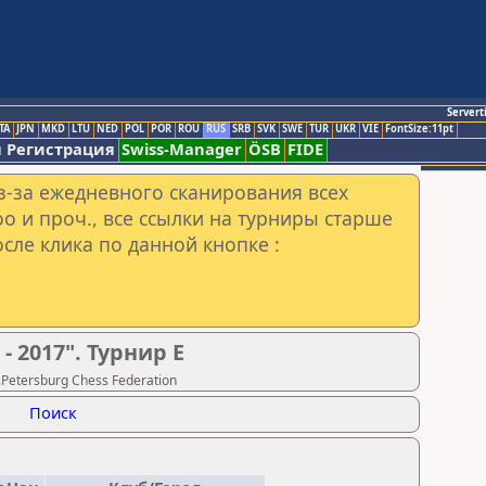
Servert
TA
JPN
MKD
LTU
NED
POL
POR
ROU
RUS
SRB
SVK
SWE
TUR
UKR
VIE
FontSize:11pt
 Регистрация
Swiss-Manager
ÖSB
FIDE
з-за ежедневного сканирования всех
o и проч., все ссылки на турниры старше
сле клика по данной кнопке :
2017". Турнир Е
Petersburg Chess Federation
Поиск