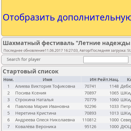
Отобразить дополнительну
Шахматный фестиваль "Летние надежды - 
Последнее обновление11.06.2017 16:27:03, Автор/Последняя загрузка: St.
Search for player
Стартовый список
Ном.
Имя
ИН
Рейт.Нац.
К
1
Алиева Виктория Тофиковна
70741
1148
Деб
2
Посива Ксения
70897
1065
ШКи
3
Строкина Наталья
70779
1060
ШКи
4
Павлова Мария Ивановна
92296
1033
Петр
5
Неретина Кристина
70893
1013
ШКи
6
Андреева Олеся Николаевна
110812
1000
Севе
7
Ковалёва Вероника
95126
1000
ДЮЦ