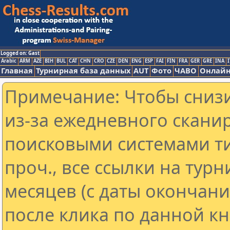
Logged on: Gast
Arabic
ARM
AZE
BIH
BUL
CAT
CHN
CRO
CZE
DEN
ENG
ESP
FAI
FIN
FRA
GER
GRE
INA
I
Главная
Турнирная база данных
AUT
Фото
ЧАВО
Онлайн
Примечание: Чтобы снизи
из-за ежедневного скани
поисковыми системами ти
проч., все ссылки на тур
месяцев (с даты окончан
после клика по данной кн