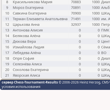
8
Красильникова Мария
70883
1000
Диал
9
Мороз Екатерина
70891
1000
Альб
10
Савкина Екатерина
70900
1000
ШКи
11
Терман Елизавета Анатольевна
71491
1000
им. 
12
Царькова Анна
32937
1000
Петр
13
Антонова Алисия
0
0
ПМК 
14
Белякова Алёна
0
0
ШКи
15
Дюкова Вера
0
0
Цент
16
Измайлова Лидия
0
0
Сёма
17
Лебедева Алёна
0
0
ВО
18
Опря София
0
0
Диал
19
Селезнёва Алиса
0
0
ШКи
20
Соколова Екатерина
0
0
ШКи
21
Яворская Алиса
0
0
ШКи
сервер Chess-Tournament-Results
© 2006-2026 Heinz Herzog
, CMS-
условия использования