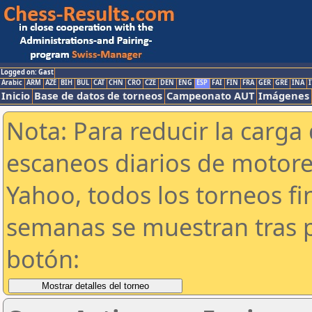
Logged on: Gast
Arabic
ARM
AZE
BIH
BUL
CAT
CHN
CRO
CZE
DEN
ENG
ESP
FAI
FIN
FRA
GER
GRE
INA
I
Inicio
Base de datos de torneos
Campeonato AUT
Imágenes
Nota: Para reducir la carga 
escaneos diarios de motor
Yahoo, todos los torneos f
semanas se muestran tras p
botón: