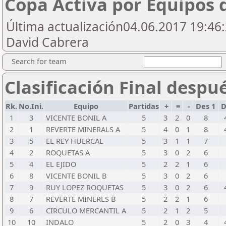
Copa Activa por Equipos 
Última actualización04.06.2017 19:46:
David Cabrera
Search for team
Clasificación Final despu
Rk.
No.Ini.
Equipo
Partidas
+
=
-
Des 1
D
1
3
VICENTE BONIL A
5
3
2
0
8
2
1
REVERTE MINERALS A
5
4
0
1
8
3
5
EL REY HUERCAL
5
3
1
1
7
4
2
ROQUETAS A
5
3
0
2
6
5
4
EL EJIDO
5
2
2
1
6
6
8
VICENTE BONIL B
5
3
0
2
6
7
9
RUY LOPEZ ROQUETAS
5
3
0
2
6
8
7
REVERTE MINERLS B
5
2
2
1
6
9
6
CIRCULO MERCANTIL A
5
2
1
2
5
10
10
INDALO
5
2
0
3
4