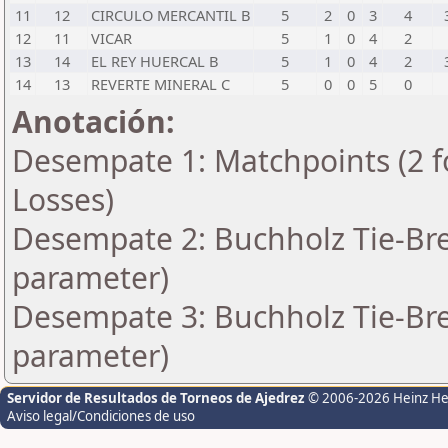
11
12
CIRCULO MERCANTIL B
5
2
0
3
4
12
11
VICAR
5
1
0
4
2
13
14
EL REY HUERCAL B
5
1
0
4
2
14
13
REVERTE MINERAL C
5
0
0
5
0
Anotación:
Desempate 1: Matchpoints (2 fo
Losses)
Desempate 2: Buchholz Tie-Bre
parameter)
Desempate 3: Buchholz Tie-Bre
parameter)
Servidor de Resultados de Torneos de Ajedrez
© 2006-2026 Heinz H
Aviso legal/Condiciones de uso