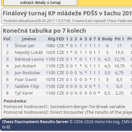
Finálový turnaj KP mládeže PDŠS v šachu 20
Poslední aktualizace28.05.2017 13:37:38, Creator/Last Upload: Chess Federati
Konečná tabulka po 7 kolech
Poř.
Jméno
Rtg
FED
1
2
3
4
5
6
7
8
Body
PH 1
PH
1
Šlosar Jan
1082
CZE
*
0
1
1
1
1
1
1
6
17
2
Nejedlý Lukáš
1029
CZE
1
*
0
1
1
0
1
1
5
15,5
3
Bártová Leona
1100
CZE
0
1
*
0
1
1
1
½
4,5
12,75
4
Jun Robert
1109
CZE
0
0
1
*
½
1
1
1
4,5
10,75
5
Jun Rostislav
1100
CZE
0
0
0
½
*
1
1
1
3,5
6,75
6
Paar David
1078
CZE
0
1
0
0
0
*
1
1
3
6,5
7
Sadílek Filip
1100
CZE
0
0
0
0
0
0
*
1
1
0,5
8
Tyč Karel
1100
CZE
0
0
½
0
0
0
0
*
0,5
2,25
Poznámka:
Pomocné hodnocení1: Sonneborn-Berger-Tie-Break variable
Pomocné hodnocení2: Direct Encounter (The results of the play
Chess-Tournament-Results-Server
© 2006-2026 Heinz Herzog
, CMS-
tiráž