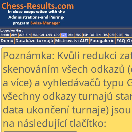
Logged on: Gast
Arabic
ARM
AZE
BIH
BUL
CAT
CHN
CRO
CZE
DEN
ENG
ESP
FAI
FIN
FRA
GER
GRE
INA
I
Domů
Databáze turnajů
Mistrovství AUT
Fotogalerie
FAQ
On
Poznámka: Kvůli redukci za
skenováním všech odkazů (
a více) a vyhledávačů typu 
všechny odkazy turnajů star
data ukončení turnaje) jsou
na následující tlačítko: