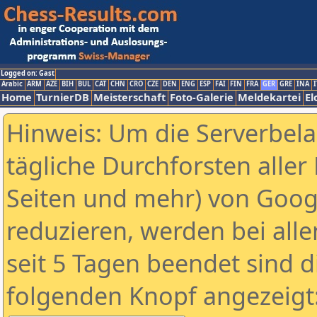
Logged on: Gast
Arabic
ARM
AZE
BIH
BUL
CAT
CHN
CRO
CZE
DEN
ENG
ESP
FAI
FIN
FRA
GER
GRE
INA
I
Home
TurnierDB
Meisterschaft
Foto-Galerie
Meldekartei
El
Hinweis: Um die Serverbel
tägliche Durchforsten aller 
Seiten und mehr) von Goog
reduzieren, werden bei alle
seit 5 Tagen beendet sind d
folgenden Knopf angezeigt