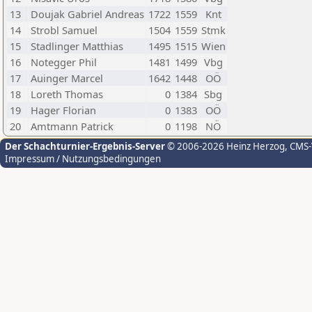
13
Doujak Gabriel Andreas
1722
1559
Knt
14
Strobl Samuel
1504
1559
Stmk
15
Stadlinger Matthias
1495
1515
Wien
16
Notegger Phil
1481
1499
Vbg
17
Auinger Marcel
1642
1448
OÖ
18
Loreth Thomas
0
1384
Sbg
19
Hager Florian
0
1383
OÖ
20
Amtmann Patrick
0
1198
NÖ
Der Schachturnier-Ergebnis-Server
© 2006-2026 Heinz Herzog
, CMS
Impressum / Nutzungsbedingungen