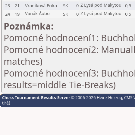
Z Lysá pod Makytou
23
21
Vraníková Erika
SK
0
0,5
Vanák Åubo
Z Lysá pod Makytou
24
19
SK
0
0,5
Poznámka:
Pomocné hodnocení1: Buchholz 
Pomocné hodnocení2: Manually 
matches)
Pomocné hodnocení3: Buchholz
results=middle Tie-Breaks)
Chess-Tournament-Results-Server
© 2006-2026 Heinz Herzog
, CMS-
tiráž