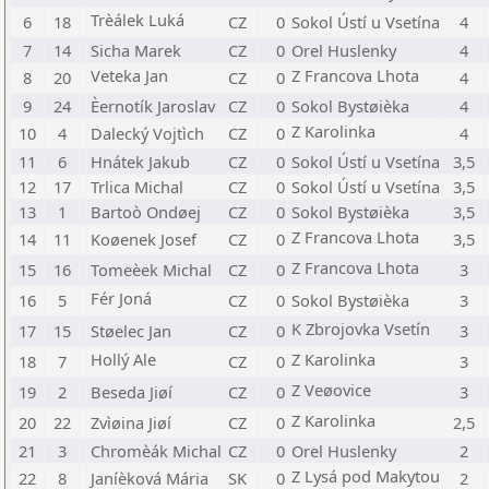
Trèálek Luká
6
18
CZ
0
Sokol Ústí u Vsetína
4
7
14
Sicha Marek
CZ
0
Orel Huslenky
4
Veteka Jan
Z Francova Lhota
8
20
CZ
0
4
9
24
Èernotík Jaroslav
CZ
0
Sokol Bystøièka
4
Z Karolinka
10
4
Dalecký Vojtìch
CZ
0
4
11
6
Hnátek Jakub
CZ
0
Sokol Ústí u Vsetína
3,5
12
17
Trlica Michal
CZ
0
Sokol Ústí u Vsetína
3,5
13
1
Bartoò Ondøej
CZ
0
Sokol Bystøièka
3,5
Z Francova Lhota
14
11
Koøenek Josef
CZ
0
3,5
Z Francova Lhota
15
16
Tomeèek Michal
CZ
0
3
Fér Joná
16
5
CZ
0
Sokol Bystøièka
3
K Zbrojovka Vsetín
17
15
Støelec Jan
CZ
0
3
Hollý Ale
Z Karolinka
18
7
CZ
0
3
Z Veøovice
19
2
Beseda Jiøí
CZ
0
3
Z Karolinka
20
22
Zvìøina Jiøí
CZ
0
2,5
21
3
Chromèák Michal
CZ
0
Orel Huslenky
2
Z Lysá pod Makytou
22
8
Janíèková Mária
SK
0
2