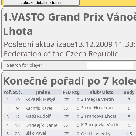
1.VASTO Grand Prix Vánoè
Lhota
Poslední aktualizace13.12.2009 11:33
Federation of the Czech Republic
Search for player
Konečné pořadí po 7 kole
Poř.
St.č.
Jméno
FED
Rtg
Klub/Místo
Body
Kovaøík Matyá
Z Integra Vsetín
1
10
CZ
0
7
Sokol Hoálková
2
9
Kachtík Karel
CZ
0
6
Matú Rudolf
Z Francova Lhota
3
12
CZ
0
5
K Zbrojovka Vsetín
4
13
Ondøejík Daniel
CZ
0
5
ulák Pavel
5
23
CZ
0
Orel Huslenky
4,5