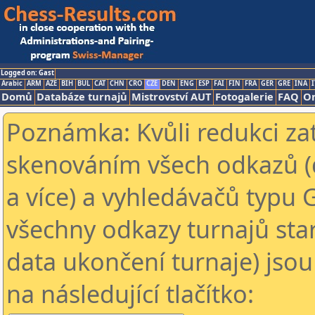
Logged on: Gast
Arabic
ARM
AZE
BIH
BUL
CAT
CHN
CRO
CZE
DEN
ENG
ESP
FAI
FIN
FRA
GER
GRE
INA
I
Domů
Databáze turnajů
Mistrovství AUT
Fotogalerie
FAQ
On
Poznámka: Kvůli redukci za
skenováním všech odkazů (
a více) a vyhledávačů typu 
všechny odkazy turnajů star
data ukončení turnaje) jsou
na následující tlačítko: