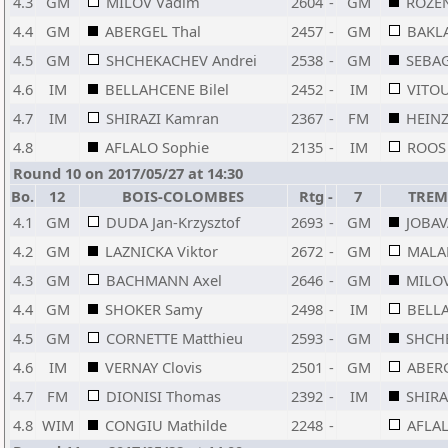
4.3
GM
MILOV Vadim
2604
-
GM
ROZEN
4.4
GM
ABERGEL Thal
2457
-
GM
BAKLA
4.5
GM
SHCHEKACHEV Andrei
2538
-
GM
SEBAG
4.6
IM
BELLAHCENE Bilel
2452
-
IM
VITO
4.7
IM
SHIRAZI Kamran
2367
-
FM
HEINZ
4.8
AFLALO Sophie
2135
-
IM
ROOS 
Round 10 on 2017/05/27 at 14:30
Bo.
12
BOIS-COLOMBES
Rtg
-
7
TREM
4.1
GM
DUDA Jan-Krzysztof
2693
-
GM
JOBAV
4.2
GM
LAZNICKA Viktor
2672
-
GM
MALA
4.3
GM
BACHMANN Axel
2646
-
GM
MILO
4.4
GM
SHOKER Samy
2498
-
IM
BELLA
4.5
GM
CORNETTE Matthieu
2593
-
GM
SHCHE
4.6
IM
VERNAY Clovis
2501
-
GM
ABERG
4.7
FM
DIONISI Thomas
2392
-
IM
SHIRA
4.8
WIM
CONGIU Mathilde
2248
-
AFLAL