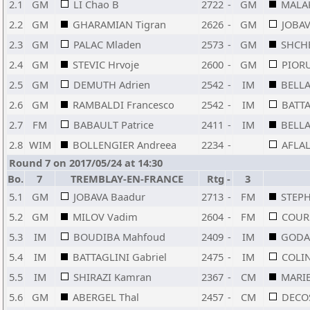
2.1
GM
LI Chao B
2722
-
GM
MALAK
2.2
GM
GHARAMIAN Tigran
2626
-
GM
JOBAV
2.3
GM
PALAC Mladen
2573
-
GM
SHCHE
2.4
GM
STEVIC Hrvoje
2600
-
GM
PIOR
2.5
GM
DEMUTH Adrien
2542
-
IM
BELLA
2.6
GM
RAMBALDI Francesco
2542
-
IM
BATTA
2.7
FM
BABAULT Patrice
2411
-
IM
BELLA
2.8
WIM
BOLLENGIER Andreea
2234
-
AFLAL
Round 7 on 2017/05/24 at 14:30
Bo.
7
TREMBLAY-EN-FRANCE
Rtg
-
3
5.1
GM
JOBAVA Baadur
2713
-
FM
STEPH
5.2
GM
MILOV Vadim
2604
-
FM
COURS
5.3
IM
BOUDIBA Mahfoud
2409
-
IM
GODA
5.4
IM
BATTAGLINI Gabriel
2475
-
IM
COLIN
5.5
IM
SHIRAZI Kamran
2367
-
CM
MARI
5.6
GM
ABERGEL Thal
2457
-
CM
DECOS