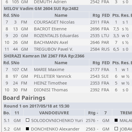
6
105
GM
DEMUTH Adrien
2542
FRA
3
s 0
MILOV Vadim GM 2604 SUI Rp:2482
Rd.
SNo
Name
Rtg
FED
Pts.
Res.
7
3
FM
COURSAGET Nicolas
2311
FRA
1
s 1
8
13
GM
BACROT Etienne
2696
FRA
7,5
s ½
9
20
GM
ROZENTALIS Eduardas
2535
LTU
3,5
w 0
10
26
GM
BACHMANN Axel
2646
PAR
7
s ½
11
44
GM
TREGUBOV Pavel V.
2584
RUS
6,5
s 0
SHIRAZI Kamran IM 2367 FRA Rp:2366
Rd.
SNo
Name
Rtg
FED
Pts.
Res.
7
107
CM
MARIE Maxime
2177
FRA
1
w 1
8
97
GM
PELLETIER Yannick
2543
SUI
6
w ½
9
24
FM
HEINZ Timothee
2353
FRA
5
w ½
10
30
FM
DIONISI Thomas
2392
FRA
6
s 0
Board Pairings
Round 1 on 2017/05/18 at 15:30
Bo.
11
VANDOEUVRE
Rtg
-
7
TREM
5.1
GM
SOLODOVNICHENKO Yuri
2576
-
GM
MALAK
5.2
GM
DONCHENKO Alexander
2563
-
GM
JOBAV