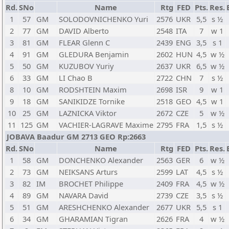
Rd.
SNo
Name
Rtg
FED
Pts.
Res.
1
57
GM
SOLODOVNICHENKO Yuri
2576
UKR
5,5
s ½
2
77
GM
DAVID Alberto
2548
ITA
7
w 1
3
81
GM
FLEAR Glenn C
2439
ENG
3,5
s 1
4
91
GM
GLEDURA Benjamin
2602
HUN
4,5
w ½
5
50
GM
KUZUBOV Yuriy
2637
UKR
6,5
w ½
6
33
GM
LI Chao B
2722
CHN
7
s ½
8
10
GM
RODSHTEIN Maxim
2698
ISR
9
w 1
9
18
GM
SANIKIDZE Tornike
2518
GEO
4,5
w 1
10
25
GM
LAZNICKA Viktor
2672
CZE
5
w ½
11
125
GM
VACHIER-LAGRAVE Maxime
2795
FRA
1,5
s ½
JOBAVA Baadur GM 2713 GEO Rp:2663
Rd.
SNo
Name
Rtg
FED
Pts.
Res.
1
58
GM
DONCHENKO Alexander
2563
GER
6
w ½
2
73
GM
NEIKSANS Arturs
2599
LAT
4,5
s ½
3
82
IM
BROCHET Philippe
2409
FRA
4,5
w ½
4
89
GM
NAVARA David
2739
CZE
3,5
s ½
5
51
GM
ARESHCHENKO Alexander
2677
UKR
5,5
s 1
6
34
GM
GHARAMIAN Tigran
2626
FRA
4
w ½