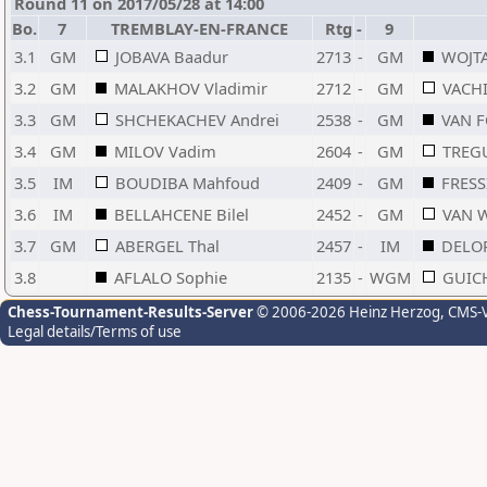
Round 11 on 2017/05/28 at 14:00
Bo.
7
TREMBLAY-EN-FRANCE
Rtg
-
9
3.1
GM
JOBAVA Baadur
2713
-
GM
WOJTA
3.2
GM
MALAKHOV Vladimir
2712
-
GM
VACH
3.3
GM
SHCHEKACHEV Andrei
2538
-
GM
VAN F
3.4
GM
MILOV Vadim
2604
-
GM
TREGU
3.5
IM
BOUDIBA Mahfoud
2409
-
GM
FRESS
3.6
IM
BELLAHCENE Bilel
2452
-
GM
VAN 
3.7
GM
ABERGEL Thal
2457
-
IM
DELO
3.8
AFLALO Sophie
2135
-
WGM
GUICH
Chess-Tournament-Results-Server
© 2006-2026 Heinz Herzog
, CMS-
Legal details/Terms of use