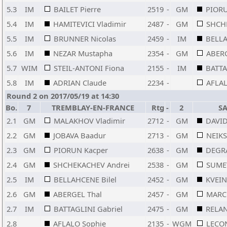
5.3
IM
BAILET Pierre
2519
-
GM
PIORU
5.4
IM
HAMITEVICI Vladimir
2487
-
GM
SHCH
5.5
IM
BRUNNER Nicolas
2459
-
IM
BELLA
5.6
IM
NEZAR Mustapha
2354
-
GM
ABERG
5.7
WIM
STEIL-ANTONI Fiona
2155
-
IM
BATTA
5.8
IM
ADRIAN Claude
2234
-
AFLAL
Round 2 on 2017/05/19 at 14:30
Bo.
7
TREMBLAY-EN-FRANCE
Rtg
-
2
S
2.1
GM
MALAKHOV Vladimir
2712
-
GM
DAVID
2.2
GM
JOBAVA Baadur
2713
-
GM
NEIKS
2.3
GM
PIORUN Kacper
2638
-
GM
DEGRA
2.4
GM
SHCHEKACHEV Andrei
2538
-
GM
SUME
2.5
IM
BELLAHCENE Bilel
2452
-
GM
KVEIN
2.6
GM
ABERGEL Thal
2457
-
GM
MARCE
2.7
IM
BATTAGLINI Gabriel
2475
-
GM
RELAN
2.8
AFLALO Sophie
2135
-
WGM
LECON