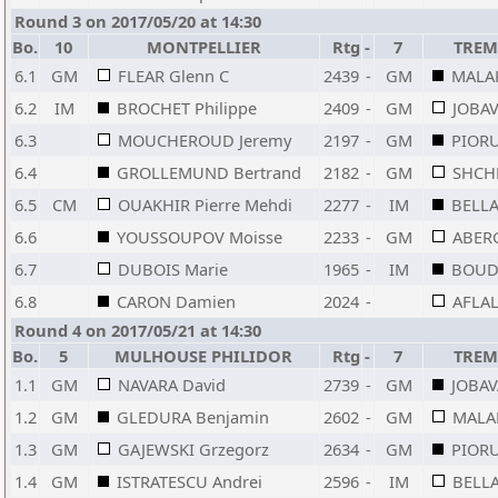
Round 3 on 2017/05/20 at 14:30
Bo.
10
MONTPELLIER
Rtg
-
7
TREM
6.1
GM
FLEAR Glenn C
2439
-
GM
MALAK
6.2
IM
BROCHET Philippe
2409
-
GM
JOBAV
6.3
MOUCHEROUD Jeremy
2197
-
GM
PIORU
6.4
GROLLEMUND Bertrand
2182
-
GM
SHCH
6.5
CM
OUAKHIR Pierre Mehdi
2277
-
IM
BELLA
6.6
YOUSSOUPOV Moisse
2233
-
GM
ABERG
6.7
DUBOIS Marie
1965
-
IM
BOUD
6.8
CARON Damien
2024
-
AFLAL
Round 4 on 2017/05/21 at 14:30
Bo.
5
MULHOUSE PHILIDOR
Rtg
-
7
TREM
1.1
GM
NAVARA David
2739
-
GM
JOBAV
1.2
GM
GLEDURA Benjamin
2602
-
GM
MALA
1.3
GM
GAJEWSKI Grzegorz
2634
-
GM
PIORU
1.4
GM
ISTRATESCU Andrei
2596
-
IM
BELLA