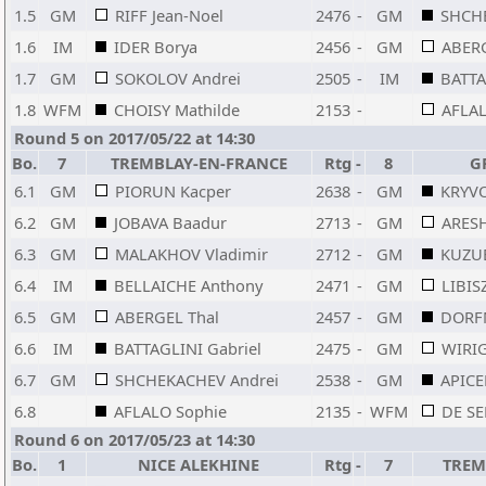
1.5
GM
RIFF Jean-Noel
2476
-
GM
SHCHE
1.6
IM
IDER Borya
2456
-
GM
ABERG
1.7
GM
SOKOLOV Andrei
2505
-
IM
BATTA
1.8
WFM
CHOISY Mathilde
2153
-
AFLAL
Round 5 on 2017/05/22 at 14:30
Bo.
7
TREMBLAY-EN-FRANCE
Rtg
-
8
G
6.1
GM
PIORUN Kacper
2638
-
GM
KRYV
6.2
GM
JOBAVA Baadur
2713
-
GM
ARES
6.3
GM
MALAKHOV Vladimir
2712
-
GM
KUZUB
6.4
IM
BELLAICHE Anthony
2471
-
GM
LIBIS
6.5
GM
ABERGEL Thal
2457
-
GM
DORFM
6.6
IM
BATTAGLINI Gabriel
2475
-
GM
WIRIG
6.7
GM
SHCHEKACHEV Andrei
2538
-
GM
APICE
6.8
AFLALO Sophie
2135
-
WFM
DE SE
Round 6 on 2017/05/23 at 14:30
Bo.
1
NICE ALEKHINE
Rtg
-
7
TREM