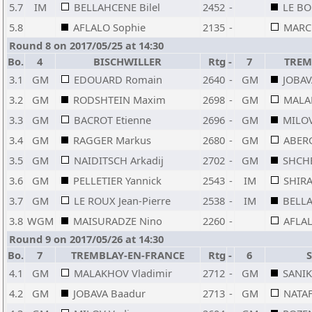
5.7
IM
BELLAHCENE Bilel
2452
-
LE BO
5.8
AFLALO Sophie
2135
-
MARC
Round 8 on 2017/05/25 at 14:30
Bo.
4
BISCHWILLER
Rtg
-
7
TREM
3.1
GM
EDOUARD Romain
2640
-
GM
JOBAV
3.2
GM
RODSHTEIN Maxim
2698
-
GM
MALA
3.3
GM
BACROT Etienne
2696
-
GM
MILO
3.4
GM
RAGGER Markus
2680
-
GM
ABERG
3.5
GM
NAIDITSCH Arkadij
2702
-
GM
SHCHE
3.6
GM
PELLETIER Yannick
2543
-
IM
SHIRA
3.7
GM
LE ROUX Jean-Pierre
2538
-
IM
BELLA
3.8
WGM
MAISURADZE Nino
2260
-
AFLAL
Round 9 on 2017/05/26 at 14:30
Bo.
7
TREMBLAY-EN-FRANCE
Rtg
-
6
4.1
GM
MALAKHOV Vladimir
2712
-
GM
SANIK
4.2
GM
JOBAVA Baadur
2713
-
GM
NATAF