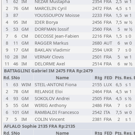
1
62
IM
NEZAR Mustapha
2354
FRA
2,5
w 1
2
76
GM
MARCELIN Cyril
2472
FRA
4,5
s 1
3
87
YOUSSOUPOV Moisse
2233
FRA
1,5
w 1
4
95
IM
IDER Borya
2456
FRA
7,5
w ½
5
53
GM
DORFMAN Iossif
2560
FRA
5
w ½
7
6
CM
DECOSSE Jean-Fabien
2216
FRA
1,5
s 0
8
11
GM
RAGGER Markus
2680
AUT
6
w 0
9
17
GM
BAKLAN Vladimir
2594
UKR
7
s 0
10
28
IM
VERNAY Clovis
2501
FRA
5
w 1
11
46
IM
DELORME Axel
2514
FRA
6
w ½
BATTAGLINI Gabriel IM 2475 FRA Rp:2479
Rd.
SNo
Name
Rtg
FED
Pts.
Res.
1
63
WIM
STEIL-ANTONI Fiona
2155
LUX
6,5
s 1
2
78
GM
RELANGE Eloi
2464
FRA
4,5
w 1
4
93
GM
SOKOLOV Andrei
2505
FRA
4,5
s ½
5
55
GM
WIRIG Anthony
2486
FRA
7
s 0
6
101
GM
RAMBALDI Francesco
2542
ITA
7,5
w 0
7
5
IM
COLIN Vincent
2381
FRA
2
s 1
AFLALO Sophie 2135 FRA Rp:2135
Rd.
SNo
Name
Rtg
FED
Pts.
Res.