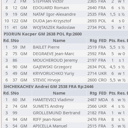
7
2
FM
STEPHAN Victor
2365
FRA
2
w 1
8
12
GM
EDOUARD Romain
2640
FRA
6
s ½
9
19
GM
NATAF Igor-Alexandre
2535
FRA
1,5
s ½
10
122
GM
DUDA Jan-Krzysztof
2693
POL
4
s 0
11
41
GM
WOJTASZEK Radoslaw
2734
POL
5
w 1
PIORUN Kacper GM 2638 POL Rp:2600
Rd.
SNo
Name
Rtg
FED
Pts.
Res.
1
59
IM
BAILET Pierre
2519
FRA
5,5
s ½
2
75
GM
DEGRAEVE Jean-Marc
2592
FRA
5
w 0
3
86
MOUCHEROUD Jeremy
2197
FRA
1
s 1
4
90
GM
GAJEWSKI Grzegorz
2634
POL
4,5
s ½
5
49
GM
KRYVORUCHKO Yuriy
2714
UKR
6
w 1
6
37
GM
STEVIC Hrvoje
2600
CRO
5,5
w ½
SHCHEKACHEV Andrei GM 2538 FRA Rp:2446
Rd.
SNo
Name
Rtg
FED
Pts.
Res.
1
60
IM
HAMITEVICI Vladimir
2487
MDA
6
w ½
2
74
GM
SUMETS Andrey
2566
UKR
4
s ½
3
99
GROLLEMUND Bertrand
2182
FRA
1
w 1
4
94
GM
RIFF Jean-Noel
2476
FRA
8
s ½
5
54
GM
APICELLA Manuel
2515
FRA
5
w ½