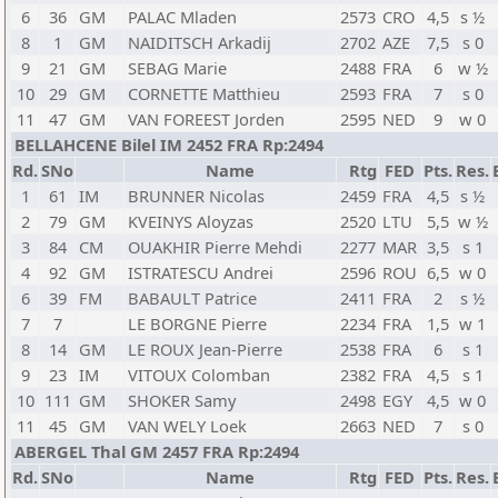
6
36
GM
PALAC Mladen
2573
CRO
4,5
s ½
8
1
GM
NAIDITSCH Arkadij
2702
AZE
7,5
s 0
9
21
GM
SEBAG Marie
2488
FRA
6
w ½
10
29
GM
CORNETTE Matthieu
2593
FRA
7
s 0
11
47
GM
VAN FOREEST Jorden
2595
NED
9
w 0
BELLAHCENE Bilel IM 2452 FRA Rp:2494
Rd.
SNo
Name
Rtg
FED
Pts.
Res.
1
61
IM
BRUNNER Nicolas
2459
FRA
4,5
s ½
2
79
GM
KVEINYS Aloyzas
2520
LTU
5,5
w ½
3
84
CM
OUAKHIR Pierre Mehdi
2277
MAR
3,5
s 1
4
92
GM
ISTRATESCU Andrei
2596
ROU
6,5
w 0
6
39
FM
BABAULT Patrice
2411
FRA
2
s ½
7
7
LE BORGNE Pierre
2234
FRA
1,5
w 1
8
14
GM
LE ROUX Jean-Pierre
2538
FRA
6
s 1
9
23
IM
VITOUX Colomban
2382
FRA
4,5
s 1
10
111
GM
SHOKER Samy
2498
EGY
4,5
w 0
11
45
GM
VAN WELY Loek
2663
NED
7
s 0
ABERGEL Thal GM 2457 FRA Rp:2494
Rd.
SNo
Name
Rtg
FED
Pts.
Res.