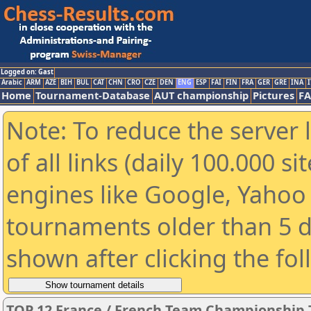
Logged on: Gast
Arabic
ARM
AZE
BIH
BUL
CAT
CHN
CRO
CZE
DEN
ENG
ESP
FAI
FIN
FRA
GER
GRE
INA
I
Home
Tournament-Database
AUT championship
Pictures
F
Note: To reduce the server 
of all links (daily 100.000 s
engines like Google, Yahoo a
tournaments older than 5 d
shown after clicking the fo
TOP 12 France / French Team Championship 