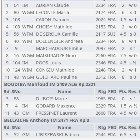
1
64
IM
ADRIAN Claude
2234
FRA
2
w 0
2
80
WGM
LECONTE Maria
2174
FRA
6
s 0
3
108
CARON Damien
2024
FRA
1,5
w 1
4
103
WFM
CHOISY Mathilde
2153
FRA
2
w 0
5
56
WFM
DE SEROUX Camille
2117
SUI
4,5
s 0
6
40
WIM
BOLLENGIER Andreea
2234
FRA
8
w 1
7
9
MARCHADOUR Emilie
2097
FRA
2
s 1
8
16
WGM
MAISURADZE Nino
2260
FRA
7,5
w 0
9
104
IM
ROOS Louis
2346
FRA
4,5
s ½
10
124
WIM
CONGIU Mathilde
2248
FRA
2
w 1
11
48
WGM
GUICHARD Pauline
2312
FRA
8
s 0
BOUDIBA Mahfoud IM 2409 ALG Rp:2321
Rd.
SNo
Name
Rtg
FED
Pts.
Res.
3
88
DUBOIS Marie
1965
FRA
0
s 1
7
4
IM
GODARD Maxence
2329
FRA
1,5
w ½
11
43
GM
FRESSINET Laurent
2668
FRA
4,5
w 0
BELLAICHE Anthony IM 2471 FRA Rp:0
Rd.
SNo
Name
Rtg
FED
Pts.
Res.
5
52
GM
LIBISZEWSKI Fabien
2544
FRA
6,5
s 0