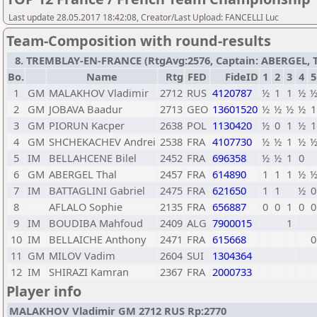
Last update 28.05.2017 18:42:08, Creator/Last Upload: FANCELLI Luc
Team-Composition with round-results
8. TREMBLAY-EN-FRANCE (RtgAvg:2576, Captain: ABERGEL, T / 
Bo.
Name
Rtg
FED
FideID
1
2
3
4
5
1
GM
MALAKHOV Vladimir
2712
RUS
4120787
½
1
1
½
2
GM
JOBAVA Baadur
2713
GEO
13601520
½
½
½
½
1
3
GM
PIORUN Kacper
2638
POL
1130420
½
0
1
½
1
4
GM
SHCHEKACHEV Andrei
2538
FRA
4107730
½
½
1
½
5
IM
BELLAHCENE Bilel
2452
FRA
696358
½
½
1
0
6
GM
ABERGEL Thal
2457
FRA
614890
1
1
1
½
7
IM
BATTAGLINI Gabriel
2475
FRA
621650
1
1
½
0
8
AFLALO Sophie
2135
FRA
656887
0
0
1
0
0
9
IM
BOUDIBA Mahfoud
2409
ALG
7900015
1
10
IM
BELLAICHE Anthony
2471
FRA
615668
0
11
GM
MILOV Vadim
2604
SUI
1304364
12
IM
SHIRAZI Kamran
2367
FRA
2000733
Player info
MALAKHOV Vladimir GM 2712 RUS Rp:2770