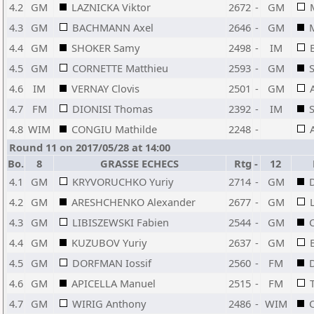
4.2
GM
LAZNICKA Viktor
2672
-
GM
4.3
GM
BACHMANN Axel
2646
-
GM
4.4
GM
SHOKER Samy
2498
-
IM
4.5
GM
CORNETTE Matthieu
2593
-
GM
4.6
IM
VERNAY Clovis
2501
-
GM
4.7
FM
DIONISI Thomas
2392
-
IM
4.8
WIM
CONGIU Mathilde
2248
-
Round 11 on 2017/05/28 at 14:00
Bo.
8
GRASSE ECHECS
Rtg
-
12
4.1
GM
KRYVORUCHKO Yuriy
2714
-
GM
4.2
GM
ARESHCHENKO Alexander
2677
-
GM
4.3
GM
LIBISZEWSKI Fabien
2544
-
GM
4.4
GM
KUZUBOV Yuriy
2637
-
GM
4.5
GM
DORFMAN Iossif
2560
-
FM
4.6
GM
APICELLA Manuel
2515
-
FM
4.7
GM
WIRIG Anthony
2486
-
WIM