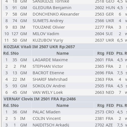
4
18
GM
SANIKIDZE Tornike
2518
GEO
4,5
5
91
GM
GLEDURA Benjamin
2602
HUN
4,5
7
58
GM
DONCHENKO Alexander
2563
GER
6
8
74
GM
SUMETS Andrey
2566
UKR
4
9
83
IM
TOUZANE Olivier
2277
FRA
3
10
127
GM
MILOV Vadim
2604
SUI
2
11
50
GM
KUZUBOV Yuriy
2637
UKR
6,5
KOZIAK Vitali IM 2507 UKR Rp:2657
Rd.
SNo
Name
Rtg
FED
Pts.
R
1
35
GM
LAGARDE Maxime
2601
FRA
4,5
2
2
FM
STEPHAN Victor
2365
FRA
2
3
13
GM
BACROT Etienne
2696
FRA
7,5
4
22
IM
SHARIF Mehrshad
2363
FRA
4
5
93
GM
SOKOLOV Andrei
2505
FRA
4,5
6
45
GM
VAN WELY Loek
2663
NED
7
VERNAY Clovis IM 2501 FRA Rp:2486
Rd.
SNo
Name
Rtg
FED
Pts.
R
1
36
GM
PALAC Mladen
2573
CRO
4,5
2
5
IM
COLIN Vincent
2381
FRA
2
3
1
GM
NAIDITSCH Arkadij
2702
AZE
7,5