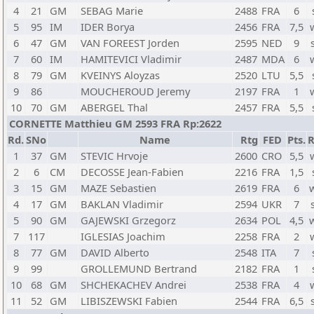
4
21
GM
SEBAG Marie
2488
FRA
6
5
95
IM
IDER Borya
2456
FRA
7,5
6
47
GM
VAN FOREEST Jorden
2595
NED
9
7
60
IM
HAMITEVICI Vladimir
2487
MDA
6
8
79
GM
KVEINYS Aloyzas
2520
LTU
5,5
9
86
MOUCHEROUD Jeremy
2197
FRA
1
10
70
GM
ABERGEL Thal
2457
FRA
5,5
CORNETTE Matthieu GM 2593 FRA Rp:2622
Rd.
SNo
Name
Rtg
FED
Pts.
R
1
37
GM
STEVIC Hrvoje
2600
CRO
5,5
2
6
CM
DECOSSE Jean-Fabien
2216
FRA
1,5
3
15
GM
MAZE Sebastien
2619
FRA
6
4
17
GM
BAKLAN Vladimir
2594
UKR
7
5
90
GM
GAJEWSKI Grzegorz
2634
POL
4,5
7
117
IGLESIAS Joachim
2258
FRA
2
8
77
GM
DAVID Alberto
2548
ITA
7
9
99
GROLLEMUND Bertrand
2182
FRA
1
10
68
GM
SHCHEKACHEV Andrei
2538
FRA
4
11
52
GM
LIBISZEWSKI Fabien
2544
FRA
6,5