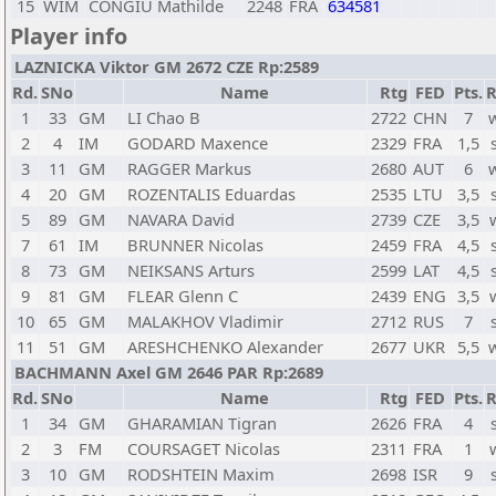
15
WIM
CONGIU Mathilde
2248
FRA
634581
Player info
LAZNICKA Viktor GM 2672 CZE Rp:2589
Rd.
SNo
Name
Rtg
FED
Pts.
R
1
33
GM
LI Chao B
2722
CHN
7
2
4
IM
GODARD Maxence
2329
FRA
1,5
3
11
GM
RAGGER Markus
2680
AUT
6
4
20
GM
ROZENTALIS Eduardas
2535
LTU
3,5
5
89
GM
NAVARA David
2739
CZE
3,5
7
61
IM
BRUNNER Nicolas
2459
FRA
4,5
8
73
GM
NEIKSANS Arturs
2599
LAT
4,5
9
81
GM
FLEAR Glenn C
2439
ENG
3,5
10
65
GM
MALAKHOV Vladimir
2712
RUS
7
11
51
GM
ARESHCHENKO Alexander
2677
UKR
5,5
BACHMANN Axel GM 2646 PAR Rp:2689
Rd.
SNo
Name
Rtg
FED
Pts.
R
1
34
GM
GHARAMIAN Tigran
2626
FRA
4
2
3
FM
COURSAGET Nicolas
2311
FRA
1
3
10
GM
RODSHTEIN Maxim
2698
ISR
9