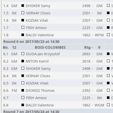
1.4
GM
SHOKER Samy
2498
-
GM
1.5
IM
VERNAY Clovis
2501
-
IM
1.6
IM
KOZIAK Vitali
2507
-
GM
1.7
FRIH Ameur
2225
-
GM
1.8
BALDI Valentine
1862
-
WFM
Round 6 on 2017/05/23 at 14:30
Bo.
12
BOIS-COLOMBES
Rtg
-
9
6.1
GM
DUDA Jan-Krzysztof
2693
-
GM
6.2
GM
MITON Kamil
2618
-
GM
6.3
GM
SHOKER Samy
2498
-
GM
6.4
IM
VERNAY Clovis
2501
-
GM
6.5
IM
KOZIAK Vitali
2507
-
GM
6.6
FM
DIONISI Thomas
2392
-
GM
6.7
FRIH Ameur
2225
-
IM
6.8
BALDI Valentine
1862
-
WGM
Round 7 on 2017/05/24 at 14:30