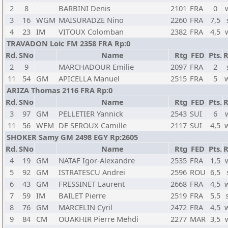
2
8
BARBINI Denis
2101
FRA
0
3
16
WGM
MAISURADZE Nino
2260
FRA
7,5
4
23
IM
VITOUX Colomban
2382
FRA
4,5
TRAVADON Loic FM 2358 FRA Rp:0
Rd.
SNo
Name
Rtg
FED
Pts.
R
2
9
MARCHADOUR Emilie
2097
FRA
2
11
54
GM
APICELLA Manuel
2515
FRA
5
ARIZA Thomas 2116 FRA Rp:0
Rd.
SNo
Name
Rtg
FED
Pts.
R
3
97
GM
PELLETIER Yannick
2543
SUI
6
11
56
WFM
DE SEROUX Camille
2117
SUI
4,5
SHOKER Samy GM 2498 EGY Rp:2605
Rd.
SNo
Name
Rtg
FED
Pts.
R
4
19
GM
NATAF Igor-Alexandre
2535
FRA
1,5
5
92
GM
ISTRATESCU Andrei
2596
ROU
6,5
6
43
GM
FRESSINET Laurent
2668
FRA
4,5
7
59
IM
BAILET Pierre
2519
FRA
5,5
8
76
GM
MARCELIN Cyril
2472
FRA
4,5
9
84
CM
OUAKHIR Pierre Mehdi
2277
MAR
3,5