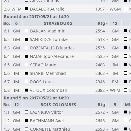
2.7
ARIZA Thomas
2116
-
GM
2.8
WFM
DACALOR Aurelie
1997
-
WGM
Round 4 on 2017/05/21 at 14:30
Bo.
6
STRASBOURG
Rtg
-
12
6.1
GM
BAKLAN Vladimir
2594
-
GM
6.2
GM
SANIKIDZE Tornike
2518
-
GM
6.3
GM
ROZENTALIS Eduardas
2535
-
GM
6.4
GM
NATAF Igor-Alexandre
2535
-
GM
6.5
GM
SEBAG Marie
2488
-
IM
6.6
IM
SHARIF Mehrshad
2363
-
IM
6.7
IM
ROOS Louis
2346
-
FM
6.8
IM
VITOUX Colomban
2382
-
WFM
Round 5 on 2017/05/22 at 14:30
Bo.
12
BOIS-COLOMBES
Rtg
-
5
MU
1.1
GM
LAZNICKA Viktor
2672
-
GM
1.2
GM
BACHMANN Axel
2646
-
GM
1.3
GM
CORNETTE Matthieu
2593
-
GM