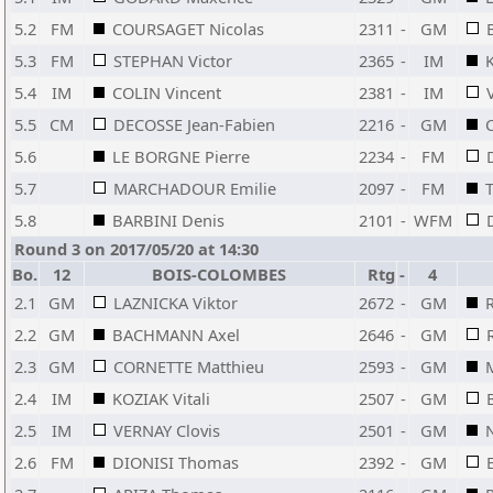
5.2
FM
COURSAGET Nicolas
2311
-
GM
5.3
FM
STEPHAN Victor
2365
-
IM
K
5.4
IM
COLIN Vincent
2381
-
IM
5.5
CM
DECOSSE Jean-Fabien
2216
-
GM
5.6
LE BORGNE Pierre
2234
-
FM
5.7
MARCHADOUR Emilie
2097
-
FM
5.8
BARBINI Denis
2101
-
WFM
Round 3 on 2017/05/20 at 14:30
Bo.
12
BOIS-COLOMBES
Rtg
-
4
2.1
GM
LAZNICKA Viktor
2672
-
GM
2.2
GM
BACHMANN Axel
2646
-
GM
2.3
GM
CORNETTE Matthieu
2593
-
GM
2.4
IM
KOZIAK Vitali
2507
-
GM
2.5
IM
VERNAY Clovis
2501
-
GM
2.6
FM
DIONISI Thomas
2392
-
GM