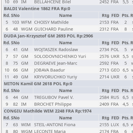
10
69
IM
BELLAHCENE Bilel
2452
FRA
5,5
BALDI Valentine 1862 FRA Rp:0
Rd.
SNo
Name
Rtg
FED
Pts.
R
5
103
WFM
CHOISY Mathilde
2153
FRA
2
6
48
WGM
GUICHARD Pauline
2312
FRA
8
DUDA Jan-Krzysztof GM 2693 POL Rp:2906
Rd.
SNo
Name
Rtg
FED
Pts.
R
6
41
GM
WOJTASZEK Radoslaw
2734
POL
5
7
57
GM
SOLODOVNICHENKO Yuri
2576
UKR
5,5
8
75
GM
DEGRAEVE Jean-Marc
2592
FRA
5
10
66
GM
JOBAVA Baadur
2713
GEO
6,5
11
49
GM
KRYVORUCHKO Yuriy
2714
UKR
6
MITON Kamil GM 2618 POL Rp:0
Rd.
SNo
Name
Rtg
FED
Pts.
R
6
44
GM
TREGUBOV Pavel V.
2584
RUS
6,5
9
82
IM
BROCHET Philippe
2409
FRA
4,5
CONGIU Mathilde WIM 2248 FRA Rp:1974
Rd.
SNo
Name
Rtg
FED
Pts.
R
7
63
WIM
STEIL-ANTONI Fiona
2155
LUX
6,5
8
80
WGM
LECONTE Maria
2174
FRA
6