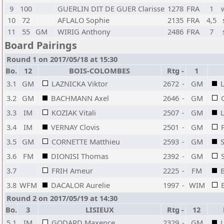
9
100
GUERLIN DIT DE GUER Clarisse
1278
FRA
1
10
72
AFLALO Sophie
2135
FRA
4,5
11
55
GM
WIRIG Anthony
2486
FRA
7
Board Pairings
Round 1 on 2017/05/18 at 15:30
Bo.
12
BOIS-COLOMBES
Rtg
-
1
3.1
GM
LAZNICKA Viktor
2672
-
GM
3.2
GM
BACHMANN Axel
2646
-
GM
3.3
IM
KOZIAK Vitali
2507
-
GM
3.4
IM
VERNAY Clovis
2501
-
GM
3.5
GM
CORNETTE Matthieu
2593
-
GM
3.6
FM
DIONISI Thomas
2392
-
GM
3.7
FRIH Ameur
2225
-
FM
3.8
WFM
DACALOR Aurelie
1997
-
WIM
Round 2 on 2017/05/19 at 14:30
Bo.
3
LISIEUX
Rtg
-
12
5.1
IM
GODARD Maxence
2329
-
GM