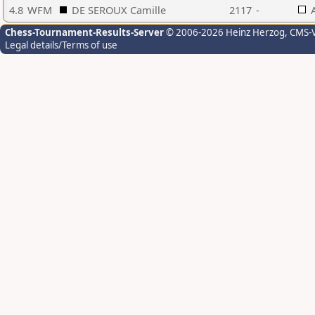
4.8
WFM
DE SEROUX Camille
2117
-
Chess-Tournament-Results-Server
© 2006-2026 Heinz Herzog
, CMS-
Legal details/Terms of use