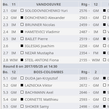
Bo.
11
VANDOEUVRE
Rtg
-
12
2.1
GM
SOLODOVNICHENKO Yuri
2576
-
GM
2.2
GM
DONCHENKO Alexander
2563
-
GM
2.3
IM
BRUNNER Nicolas
2459
-
GM
2.4
IM
HAMITEVICI Vladimir
2487
-
IM
2.5
IM
BAILET Pierre
2519
-
GM
2.6
IGLESIAS Joachim
2258
-
GM
2.7
IM
NEZAR Mustapha
2354
-
FM
2.8
WIM
STEIL-ANTONI Fiona
2155
-
WIM
Round 8 on 2017/05/25 at 14:30
Bo.
12
BOIS-COLOMBES
Rtg
-
2
5.1
GM
DUDA Jan-Krzysztof
2693
-
GM
5.2
GM
LAZNICKA Viktor
2672
-
GM
5.3
GM
BACHMANN Axel
2646
-
GM
5.4
GM
CORNETTE Matthieu
2593
-
GM
5.5
GM
SHOKER Samy
2498
-
GM