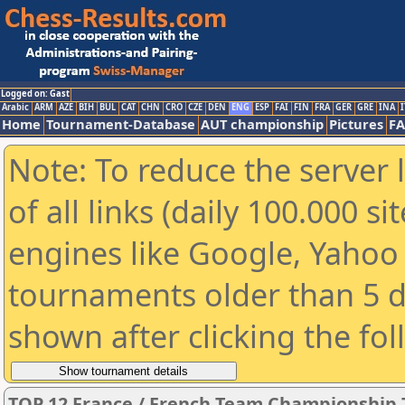
Logged on: Gast
Arabic
ARM
AZE
BIH
BUL
CAT
CHN
CRO
CZE
DEN
ENG
ESP
FAI
FIN
FRA
GER
GRE
INA
I
Home
Tournament-Database
AUT championship
Pictures
F
Note: To reduce the server 
of all links (daily 100.000 s
engines like Google, Yahoo a
tournaments older than 5 d
shown after clicking the fo
TOP 12 France / French Team Championship 