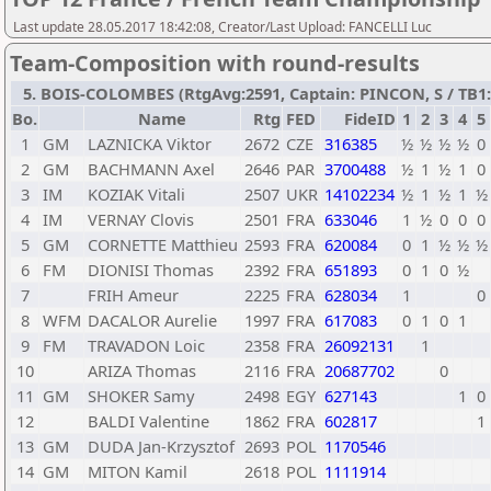
Last update 28.05.2017 18:42:08, Creator/Last Upload: FANCELLI Luc
Team-Composition with round-results
5. BOIS-COLOMBES (RtgAvg:2591, Captain: PINCON, S / TB1: 2
Bo.
Name
Rtg
FED
FideID
1
2
3
4
5
1
GM
LAZNICKA Viktor
2672
CZE
316385
½
½
½
½
0
2
GM
BACHMANN Axel
2646
PAR
3700488
½
1
½
1
0
3
IM
KOZIAK Vitali
2507
UKR
14102234
½
1
½
1
½
4
IM
VERNAY Clovis
2501
FRA
633046
1
½
0
0
0
5
GM
CORNETTE Matthieu
2593
FRA
620084
0
1
½
½
½
6
FM
DIONISI Thomas
2392
FRA
651893
0
1
0
½
7
FRIH Ameur
2225
FRA
628034
1
0
8
WFM
DACALOR Aurelie
1997
FRA
617083
0
1
0
1
9
FM
TRAVADON Loic
2358
FRA
26092131
1
10
ARIZA Thomas
2116
FRA
20687702
0
11
GM
SHOKER Samy
2498
EGY
627143
1
0
12
BALDI Valentine
1862
FRA
602817
1
13
GM
DUDA Jan-Krzysztof
2693
POL
1170546
14
GM
MITON Kamil
2618
POL
1111914