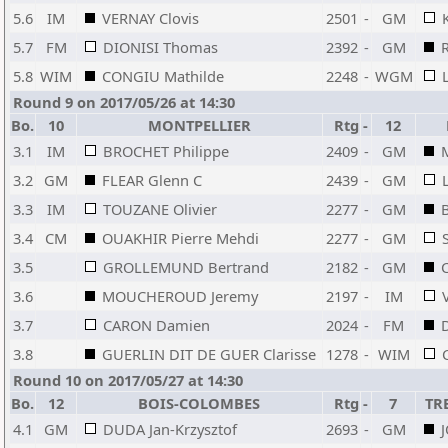
5.6
IM
VERNAY Clovis
2501
-
GM
5.7
FM
DIONISI Thomas
2392
-
GM
5.8
WIM
CONGIU Mathilde
2248
-
WGM
Round 9 on 2017/05/26 at 14:30
Bo.
10
MONTPELLIER
Rtg
-
12
3.1
IM
BROCHET Philippe
2409
-
GM
3.2
GM
FLEAR Glenn C
2439
-
GM
3.3
IM
TOUZANE Olivier
2277
-
GM
3.4
CM
OUAKHIR Pierre Mehdi
2277
-
GM
3.5
GROLLEMUND Bertrand
2182
-
GM
3.6
MOUCHEROUD Jeremy
2197
-
IM
3.7
CARON Damien
2024
-
FM
3.8
GUERLIN DIT DE GUER Clarisse
1278
-
WIM
Round 10 on 2017/05/27 at 14:30
Bo.
12
BOIS-COLOMBES
Rtg
-
7
TR
4.1
GM
DUDA Jan-Krzysztof
2693
-
GM