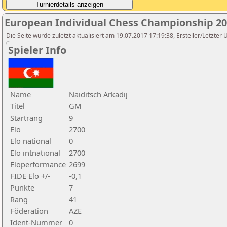
European Individual Chess Championship 2
Die Seite wurde zuletzt aktualisiert am 19.07.2017 17:19:38, Ersteller/Letz
Spieler Info
Name
Naiditsch Arkadij
Titel
GM
Startrang
9
Elo
2700
Elo national
0
Elo intnational
2700
Eloperformance
2699
FIDE Elo +/-
-0,1
Punkte
7
Rang
41
Föderation
AZE
Ident-Nummer
0