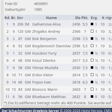
Fide-ID
4650891
Geburtsjahr
1985
Rd.
Br.
Snr
Name
Elo
Pkt.
Erg.
K
rtg
1
9
206
IM
Galliamova Alisa
2456
5,5
1
10
2,
2
6
120
GM
Zhigalko Andrey
2566
7
1
10
3,
3
2
87
GM
Bok Benjamin
2598
7,5
½
10
-1
4
8
92
GM
Bogdanovich Stanislav
2596
5,5
1
10
3,
5
1
52
GM
Kuzubov Yuriy
2637
7,5
½
10
-0
6
4
68
GM
Kozul Zdenko
2617
5,5
½
10
-1
7
6
58
GM
Yilmaz Mustafa
2630
7,5
½
10
-1
8
10
71
GM
Erdos Viktor
2614
7,5
½
10
-1
9
14
66
GM
Popov Ivan
2618
6,5
½
10
-1
10
15
83
GM
Bosiocic Marin
2603
7
1
10
3,
11
6
56
GM
Bluebaum Matthias
2632
8
0
10
-5
*) Die ELodifferenz beträgt mehr als 400 Punkte. Sie wurde auf
Der Schachturnier-Ergebnis-Server
© 2006-2026 Heinz Herzog
, CMS