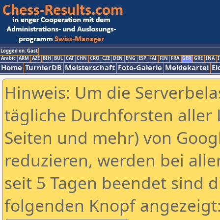
Logged on: Gast
Arabic
ARM
AZE
BIH
BUL
CAT
CHN
CRO
CZE
DEN
ENG
ESP
FAI
FIN
FRA
GER
GRE
INA
I
Home
TurnierDB
Meisterschaft
Foto-Galerie
Meldekartei
El
Hinweis: Um die Serverbela
tägliche Durchforsten aller 
Seiten und mehr) von Goog
reduzieren, werden bei alle
seit 5 Tagen beendet sind d
folgenden Knopf angezeigt