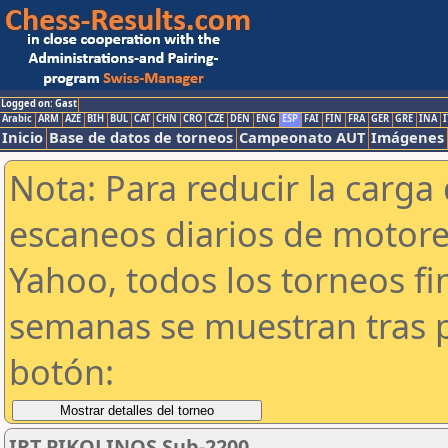
Logged on: Gast
Arabic
ARM
AZE
BIH
BUL
CAT
CHN
CRO
CZE
DEN
ENG
ESP
FAI
FIN
FRA
GER
GRE
INA
I
Inicio
Base de datos de torneos
Campeonato AUT
Imágenes
Nota: Para reducir la carga 
escaneos diarios de motor
Yahoo, todos los torneos f
semanas se muestran tras p
botón:
IRT PIKOLINOS Sub-2200