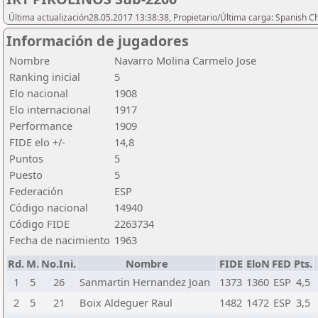
Última actualización28.05.2017 13:38:38, Propietario/Última carga: Spanish C
Información de jugadores
Nombre
Navarro Molina Carmelo Jose
Ranking inicial
5
Elo nacional
1908
Elo internacional
1917
Performance
1909
FIDE elo +/-
14,8
Puntos
5
Puesto
5
Federación
ESP
Código nacional
14940
Código FIDE
2263734
Fecha de nacimiento
1963
Rd.
M.
No.Ini.
Nombre
FIDE
EloN
FED
Pts.
1
5
26
Sanmartin Hernandez Joan
1373
1360
ESP
4,5
2
5
21
Boix Aldeguer Raul
1482
1472
ESP
3,5