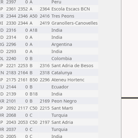
ER
2397
0
A
Peru
SP
2361
2352
A
2364
Escola Escacs BCN
ER
2344
2346
A50
2416
Tres Peons
HI
2330
2344
A
2419
Granollers-Canovelles
ND
2316
0
A18
India
ND
2314
0
A
India
RG
2296
0
A
Argentina
ND
2293
0
A
India
OL
2240
0
B
Colombia
SP
2221
2253
B
2316
Sant Adria de Besos
EN
2183
2164
B
2318
Catalunya
SP
2175
2161
B50
2296
Ateneu Hortenc
CU
2144
0
B
Ecuador
ND
2139
0
B18
India
KR
2101
0
B
2169
Peon Negro
SP
2092
2117
C50
2215
Sant Marti
UR
2068
0
C
Turquia
SP
2043
2053
C50
2197
Sant Adria
UR
2037
0
C
Turquia
ND
2005
0
C
India