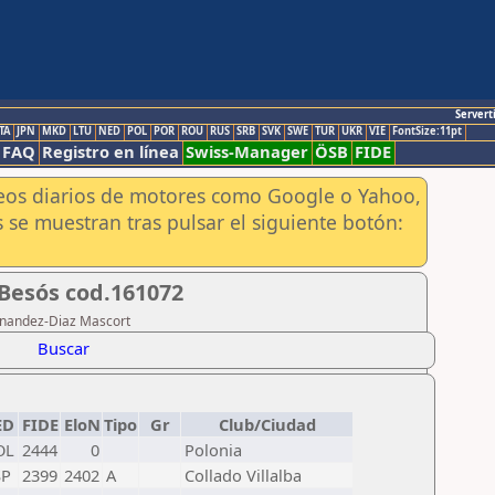
Servert
TA
JPN
MKD
LTU
NED
POL
POR
ROU
RUS
SRB
SVK
SWE
TUR
UKR
VIE
FontSize:11pt
FAQ
Registro en línea
Swiss-Manager
ÖSB
FIDE
aneos diarios de motores como Google o Yahoo,
 se muestran tras pulsar el siguiente botón:
 Besós cod.161072
ernandez-Diaz Mascort
Buscar
ED
FIDE
EloN
Tipo
Gr
Club/Ciudad
OL
2444
0
Polonia
SP
2399
2402
A
Collado Villalba