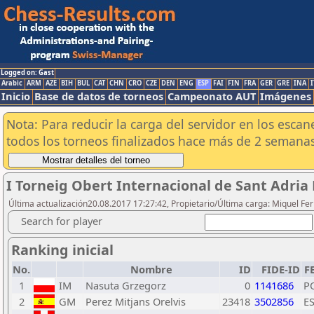
Logged on: Gast
Arabic
ARM
AZE
BIH
BUL
CAT
CHN
CRO
CZE
DEN
ENG
ESP
FAI
FIN
FRA
GER
GRE
INA
I
Inicio
Base de datos de torneos
Campeonato AUT
Imágenes
Nota: Para reducir la carga del servidor en los esc
todos los torneos finalizados hace más de 2 semanas
I Torneig Obert Internacional de Sant Adria
Última actualización20.08.2017 17:27:42, Propietario/Última carga: Miquel F
Search for player
Ranking inicial
No.
Nombre
ID
FIDE-ID
F
1
IM
Nasuta Grzegorz
0
1141686
P
2
GM
Perez Mitjans Orelvis
23418
3502856
E