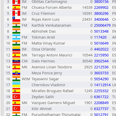
3
IM
Oblitas Carlomagno
0
3800156
P
4
FM
Chueca Forcen Alberto
14539
2269902
E
5
IM
Cruz Filemon
16591
3800296
P
6
IM
Rojas Keim Luis
23431
3400646
C
7
FM
Karthik Venkataraman
0
25006479
I
8
Abhishek Das
0
5013348
I
9
FM
Tokman Ariel
0
117420
A
10
FM
Matta Vinay Kumar
0
5016649
I
11
IM
Ossa Orlando
0
4402022
C
12
MK
Tarrago Antoni Maurici
10544
2215950
E
13
CM
Dalo Hermes
30540
3902544
V
14
MK
Asensio Linan Teodoro
2925
2212536
E
15
Meza Ponce Jerry
0
3603733
E
16
WIM
Tejaswini Sagar
0
5054290
I
17
Chernikov Vladimir
0
14112914
U
18
Miralles Brugues Rafael
1245
2255332
E
19
Zeydan Salih
0
6361722
T
20
MK
Vazquez Gamero Miguel
1901
2208849
E
21
Kitir Ahmet
0
6327737
T
22
FM
Purushothaman Thirumalai
0
5012791
I