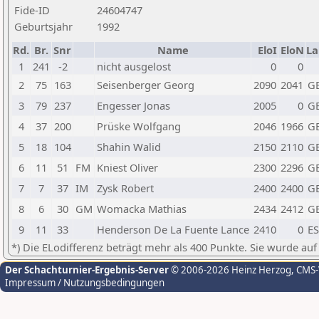
Fide-ID
24604747
Geburtsjahr
1992
Rd.
Br.
Snr
Name
EloI
EloN
La
1
241
-2
nicht ausgelost
0
0
2
75
163
Seisenberger Georg
2090
2041
G
3
79
237
Engesser Jonas
2005
0
G
4
37
200
Prüske Wolfgang
2046
1966
G
5
18
104
Shahin Walid
2150
2110
G
6
11
51
FM
Kniest Oliver
2300
2296
G
7
7
37
IM
Zysk Robert
2400
2400
G
8
6
30
GM
Womacka Mathias
2434
2412
G
9
11
33
Henderson De La Fuente Lance
2410
0
E
*) Die ELodifferenz beträgt mehr als 400 Punkte. Sie wurde auf
Der Schachturnier-Ergebnis-Server
© 2006-2026 Heinz Herzog
, CMS
Impressum / Nutzungsbedingungen