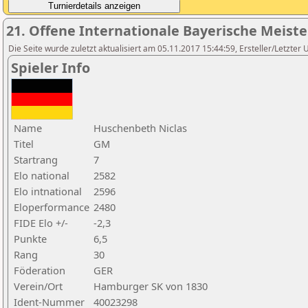
21. Offene Internationale Bayerische Meist
Die Seite wurde zuletzt aktualisiert am 05.11.2017 15:44:59, Ersteller/Letzter 
Spieler Info
Name
Huschenbeth Niclas
Titel
GM
Startrang
7
Elo national
2582
Elo intnational
2596
Eloperformance
2480
FIDE Elo +/-
-2,3
Punkte
6,5
Rang
30
Föderation
GER
Verein/Ort
Hamburger SK von 1830
Ident-Nummer
40023298