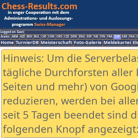
Logged on: Gast
Arabic
ARM
AZE
BIH
BUL
CAT
CHN
CRO
CZE
DEN
ENG
ESP
FAI
FIN
FRA
GER
GRE
INA
I
Home
TurnierDB
Meisterschaft
Foto-Galerie
Meldekartei
El
Hinweis: Um die Serverbela
tägliche Durchforsten aller 
Seiten und mehr) von Goog
reduzieren, werden bei alle
seit 5 Tagen beendet sind d
folgenden Knopf angezeigt