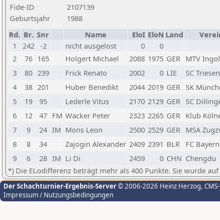
Fide-ID
2107139
Geburtsjahr
1988
Rd.
Br.
Snr
Name
EloI
EloN
Land
Verei
1
242
-2
nicht ausgelost
0
0
2
76
165
Holgert Michael
2088
1975
GER
MTV Ingol
3
80
239
Frick Renato
2002
0
LIE
SC Triesen
4
38
201
Huber Benedikt
2044
2019
GER
SK Münch
5
19
95
Lederle Vitus
2170
2129
GER
SC Dilling
6
12
47
FM
Wacker Peter
2323
2265
GER
Klub Kölne
7
9
24
IM
Mons Leon
2500
2529
GER
MSA Zugz
8
8
34
Zajogin Alexander
2409
2391
BLR
FC Bayer
9
6
28
IM
Li Di
2459
0
CHN
Chengdu
*) Die ELodifferenz beträgt mehr als 400 Punkte. Sie wurde auf
Der Schachturnier-Ergebnis-Server
© 2006-2026 Heinz Herzog
, CMS
Impressum / Nutzungsbedingungen