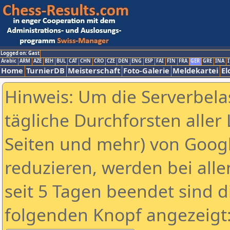
Logged on: Gast
Arabic
ARM
AZE
BIH
BUL
CAT
CHN
CRO
CZE
DEN
ENG
ESP
FAI
FIN
FRA
GER
GRE
INA
I
Home
TurnierDB
Meisterschaft
Foto-Galerie
Meldekartei
El
Hinweis: Um die Serverbela
tägliche Durchforsten aller 
Seiten und mehr) von Goog
reduzieren, werden bei alle
seit 5 Tagen beendet sind d
folgenden Knopf angezeigt