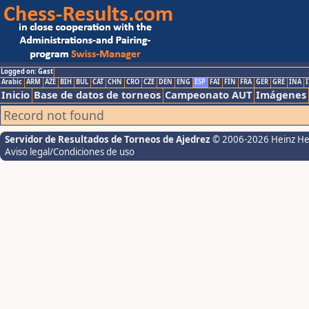
Logged on: Gast
Arabic
ARM
AZE
BIH
BUL
CAT
CHN
CRO
CZE
DEN
ENG
ESP
FAI
FIN
FRA
GER
GRE
INA
I
Inicio
Base de datos de torneos
Campeonato AUT
Imágenes
Record not found
Servidor de Resultados de Torneos de Ajedrez
© 2006-2026 Heinz H
Aviso legal/Condiciones de uso