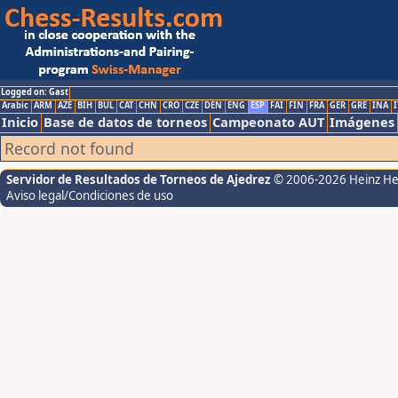
Logged on: Gast
Arabic
ARM
AZE
BIH
BUL
CAT
CHN
CRO
CZE
DEN
ENG
ESP
FAI
FIN
FRA
GER
GRE
INA
I
Inicio
Base de datos de torneos
Campeonato AUT
Imágenes
Record not found
Servidor de Resultados de Torneos de Ajedrez
© 2006-2026 Heinz H
Aviso legal/Condiciones de uso