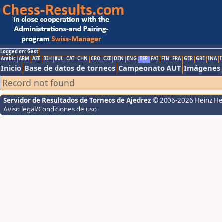
Logged on: Gast
Arabic
ARM
AZE
BIH
BUL
CAT
CHN
CRO
CZE
DEN
ENG
ESP
FAI
FIN
FRA
GER
GRE
INA
I
Inicio
Base de datos de torneos
Campeonato AUT
Imágenes
Record not found
Servidor de Resultados de Torneos de Ajedrez
© 2006-2026 Heinz H
Aviso legal/Condiciones de uso