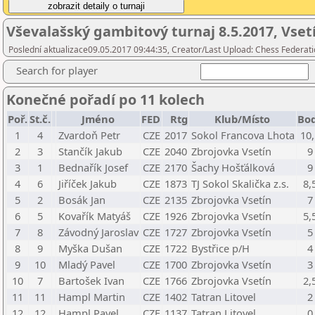
Vševalašský gambitový turnaj 8.5.2017, Vset
Poslední aktualizace09.05.2017 09:44:35, Creator/Last Upload: Chess Federati
Search for player
Konečné pořadí po 11 kolech
Poř.
St.č.
Jméno
FED
Rtg
Klub/Místo
Bo
1
4
Zvardoň Petr
CZE
2017
Sokol Francova Lhota
10
2
3
Stančík Jakub
CZE
2040
Zbrojovka Vsetín
9
3
1
Bednařík Josef
CZE
2170
Šachy Hošťálková
9
4
6
Jiříček Jakub
CZE
1873
TJ Sokol Skalička z.s.
8,
5
2
Bosák Jan
CZE
2135
Zbrojovka Vsetín
7
6
5
Kovařík Matyáš
CZE
1926
Zbrojovka Vsetín
5,
7
8
Závodný Jaroslav
CZE
1727
Zbrojovka Vsetín
5
8
9
Myška Dušan
CZE
1722
Bystřice p/H
4
9
10
Mladý Pavel
CZE
1700
Zbrojovka Vsetín
3
10
7
Bartošek Ivan
CZE
1766
Zbrojovka Vsetín
2,
11
11
Hampl Martin
CZE
1402
Tatran Litovel
2
12
12
Hampl Pavel
CZE
1137
Tatran Litovel
0