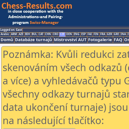
Logged on: Gast
Arabic
ARM
AZE
BIH
BUL
CAT
CHN
CRO
CZE
DEN
ENG
ESP
FAI
FIN
FRA
GER
GRE
INA
I
Domů
Databáze turnajů
Mistrovství AUT
Fotogalerie
FAQ
On
Poznámka: Kvůli redukci za
skenováním všech odkazů (
a více) a vyhledávačů typu 
všechny odkazy turnajů star
data ukončení turnaje) jsou
na následující tlačítko: