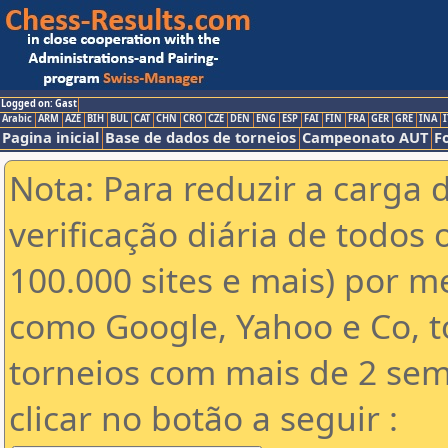
Logged on: Gast
Arabic
ARM
AZE
BIH
BUL
CAT
CHN
CRO
CZE
DEN
ENG
ESP
FAI
FIN
FRA
GER
GRE
INA
I
Pagina inicial
Base de dados de torneios
Campeonato AUT
F
Nota: Para reduzir a carga 
verificação diária de todos 
100.000 sites e mais) por 
como Google, Yahoo e Co, t
torneios com mais de 2 sem
clicar no botão a seguir :