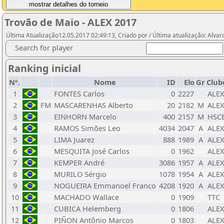
Trovão de Maio - ALEX 2017
Última Atualização12.05.2017 02:49:13, Criado por / Última atualização: Alvar
Search for player
Ranking inicial
Nº.
Nome
ID
Elo
Gr
Club
1
FONTES Carlos
0
2227
ALE
2
FM
MASCARENHAS Alberto
20
2182
M
ALE
3
EINHORN Marcelo
400
2157
M
HSC
4
RAMOS Simões Leo
4034
2047
A
ALE
5
LIMA Juarez
888
1989
A
ALE
6
MESQUITA José Carlos
0
1962
ALE
7
KEMPER André
3086
1957
A
ALE
8
MURILO Sérgio
1078
1954
A
ALE
9
NOGUEIRA Emmanoel Franco
4208
1920
A
ALE
10
MACHADO Wallace
0
1909
TTC
11
CUBICA Helemberg
0
1806
ALE
12
PIÑON Antônio Marcos
0
1803
ALE