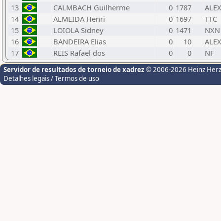
13
CALMBACH Guilherme
0
1787
ALE
14
ALMEIDA Henri
0
1697
TTC
15
LOIOLA Sidney
0
1471
NXN
16
BANDEIRA Elias
0
10
ALE
17
REIS Rafael dos
0
0
NF
Servidor de resultados de torneio de xadrez
© 2006-2026 Heinz Her
Detalhes legais / Termos de uso