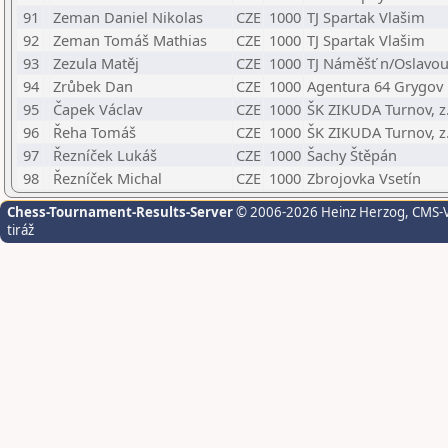
91
Zeman Daniel Nikolas
CZE
1000
TJ Spartak Vlašim
92
Zeman Tomáš Mathias
CZE
1000
TJ Spartak Vlašim
93
Zezula Matěj
CZE
1000
TJ Náměšť n/Oslavo
94
Zrůbek Dan
CZE
1000
Agentura 64 Grygov
95
Čapek Václav
CZE
1000
ŠK ZIKUDA Turnov, z.
96
Řeha Tomáš
CZE
1000
ŠK ZIKUDA Turnov, z.
97
Řezníček Lukáš
CZE
1000
Šachy Štěpán
98
Řezníček Michal
CZE
1000
Zbrojovka Vsetín
Chess-Tournament-Results-Server
© 2006-2026 Heinz Herzog
, CMS-
tiráž