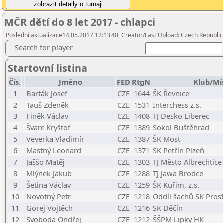
MČR dětí do 8 let 2017 - chlapci
Poslední aktualizace14.05.2017 12:13:40, Creator/Last Upload: Czech Republic
Search for player
Startovní listina
Čís.
Jméno
FED
RtgN
Klub/Mí
1
Barták Josef
CZE
1644
ŠK Řevnice
2
Tauš Zdeněk
CZE
1531
Interchess z.s.
3
Finěk Václav
CZE
1408
TJ Desko Liberec
4
Švarc Kryštof
CZE
1389
Sokol Buštěhrad
5
Veverka Vladimír
CZE
1387
ŠK Most
6
Mastný Leonard
CZE
1371
SK Petřín Plzeň
7
Jaššo Matěj
CZE
1303
TJ Město Albrechtice 
8
Mlýnek Jakub
CZE
1288
TJ Jawa Brodce
9
Šetina Václav
CZE
1259
ŠK Kuřim, z.s.
10
Novotný Petr
CZE
1218
Oddíl šachů SK Pros
11
Gorej Vojtěch
CZE
1216
SK Děčín
12
Svoboda Ondřej
CZE
1212
ŠŠPM Lipky HK