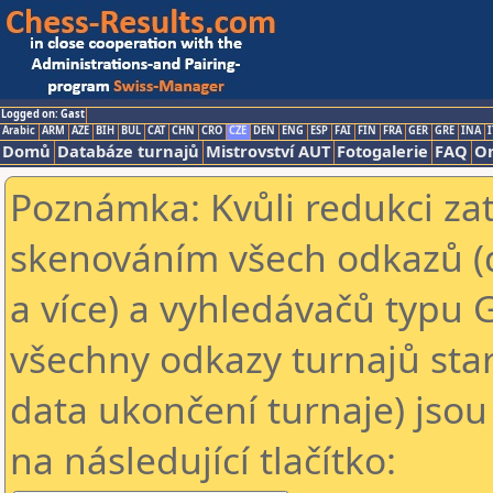
Logged on: Gast
Arabic
ARM
AZE
BIH
BUL
CAT
CHN
CRO
CZE
DEN
ENG
ESP
FAI
FIN
FRA
GER
GRE
INA
I
Domů
Databáze turnajů
Mistrovství AUT
Fotogalerie
FAQ
On
Poznámka: Kvůli redukci za
skenováním všech odkazů (
a více) a vyhledávačů typu 
všechny odkazy turnajů star
data ukončení turnaje) jsou
na následující tlačítko: