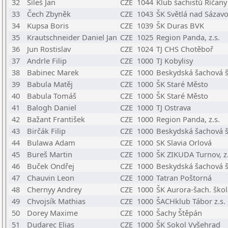
32
Síleš Jan
CZE
1044
Klub šachistů Říčany
33
Čech Zbyněk
CZE
1043
ŠK Světlá nad Sázav
34
Kupsa Boris
CZE
1039
ŠK Duras BVK
35
Krautschneider Daniel Jan
CZE
1025
Region Panda, z.s.
36
Jun Rostislav
CZE
1024
TJ CHS Chotěboř
37
Andrle Filip
CZE
1000
TJ Kobylisy
38
Babinec Marek
CZE
1000
Beskydská šachová šk
39
Babula Matěj
CZE
1000
ŠK Staré Město
40
Babula Tomáš
CZE
1000
ŠK Staré Město
41
Balogh Daniel
CZE
1000
TJ Ostrava
42
Bažant František
CZE
1000
Region Panda, z.s.
43
Birčák Filip
CZE
1000
Beskydská šachová šk
44
Bulawa Adam
CZE
1000
SK Slavia Orlová
45
Bureš Martin
CZE
1000
ŠK ZIKUDA Turnov, z.
46
Buček Ondřej
CZE
1000
Beskydská šachová šk
47
Chauvin Leon
CZE
1000
Tatran Poštorná
48
Chernyy Andrey
CZE
1000
ŠK Aurora-šach. škol
49
Chvojsík Mathias
CZE
1000
ŠACHklub Tábor z.s.
50
Dorey Maxime
CZE
1000
Šachy Štěpán
51
Dudarec Elias
CZE
1000
ŠK Sokol Vyšehrad