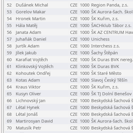
52
Dušánek Michal
CZE
1000
Region Panda, z.s.
53
Gorelov Makar
CZE
1000
ŠK Aurora-šach. škol
54
Hronek Martin
CZE
1000
ŠK Kuřim, z.s.
55
Hála Matěj
CZE
1000
ŠACHklub Tábor z.s.
56
Janata Adam
CZE
1000
ŠK AZ CENTRUM Havl
57
Juhaňák Daniel
CZE
1000
Unichess
58
Jurtík Adam
CZE
1000
Interchess z.s.
59
Jílek Jakub
CZE
1000
Šachy Štěpán
60
Karafiat Vojtěch
CZE
1000
ŠK Duras BVK nereg
61
Klinkovský Vojtěch
CZE
1000
ŠK Duras BVK
62
Kohoutek Ondřej
CZE
1000
ŠK Staré Město
63
Kotas Adam
CZE
1000
Slavoj Český Těšín
64
Kraus Viktor
CZE
1000
ŠK Kuřim, z.s.
65
Kusyn Oliver
CZE
1000
ŠK TJ Dolní Benešov
66
Lichnovský Jan
CZE
1000
Beskydská šachová šk
67
Létal Hynek
CZE
1000
Beskydská šachová šk
68
Létal Jonáš
CZE
1000
Beskydská šachová šk
69
Martirosyan David
CZE
1000
ŠK Aurora-šach. škol
70
Matusík Petr
CZE
1000
Beskydská šachová šk