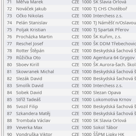
71
Měřva Marek
CZE
1000
SK Slavia Orlová
72
Nováček Jakub
CZE
1000
TJ CHS Chotěboř
73
Očko Nikolas
CZE
1000
Interchess z.s.
74
Pelán Stanislav
CZE
1000
TJ Náměšť n/Oslavo
75
Poljak Kristian
CZE
1000
TJ Spartak Přerov
76
Procházka Martin
CZE
1000
ŠK Kuřim, z.s.
77
Reschel Josef
CZE
1000
ŠK DDM Třebechovi
78
Rotter Štěpán
CZE
1000
Beskydská šachová šk
79
Růžička Oto
CZE
1000
Agentura 64 Grygov
80
Sboev Kirill
CZE
1000
ŠK Aurora-šach. škol
81
Skowranek Michal
CZE
1000
Beskydská šachová šk
82
Slezák David
CZE
1000
Beskydská šachová šk
83
Smolík David
CZE
1000
Interchess z.s.
84
Sobek David
CZE
1000
Slezan Opava
85
Stříž Tadeáš
CZE
1000
Lokomotiva Krnov
86
Svozil Filip
CZE
1000
Beskydská šachová šk
87
Szkandera Matěj
CZE
1000
Beskydská šachová šk
88
Trombala Václav
CZE
1000
SK Slavia Orlová
89
Veverka Max
CZE
1000
Sokol Tábor
90
Vondruška Viktor
CZE
1000
ŠŠPM Lipky HK