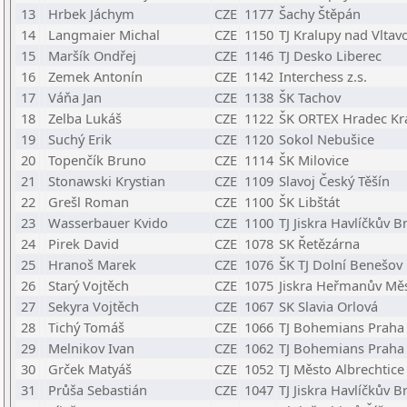
13
Hrbek Jáchym
CZE
1177
Šachy Štěpán
14
Langmaier Michal
CZE
1150
TJ Kralupy nad Vltav
15
Maršík Ondřej
CZE
1146
TJ Desko Liberec
16
Zemek Antonín
CZE
1142
Interchess z.s.
17
Váňa Jan
CZE
1138
ŠK Tachov
18
Zelba Lukáš
CZE
1122
ŠK ORTEX Hradec Král
19
Suchý Erik
CZE
1120
Sokol Nebušice
20
Topenčík Bruno
CZE
1114
ŠK Milovice
21
Stonawski Krystian
CZE
1109
Slavoj Český Těšín
22
Grešl Roman
CZE
1100
ŠK Libštát
23
Wasserbauer Kvido
CZE
1100
TJ Jiskra Havlíčkův B
24
Pirek David
CZE
1078
SK Řetězárna
25
Hranoš Marek
CZE
1076
ŠK TJ Dolní Benešov
26
Starý Vojtěch
CZE
1075
Jiskra Heřmanův Mě
27
Sekyra Vojtěch
CZE
1067
SK Slavia Orlová
28
Tichý Tomáš
CZE
1066
TJ Bohemians Praha
29
Melnikov Ivan
CZE
1062
TJ Bohemians Praha
30
Grček Matyáš
CZE
1052
TJ Město Albrechtice 
31
Průša Sebastián
CZE
1047
TJ Jiskra Havlíčkův B