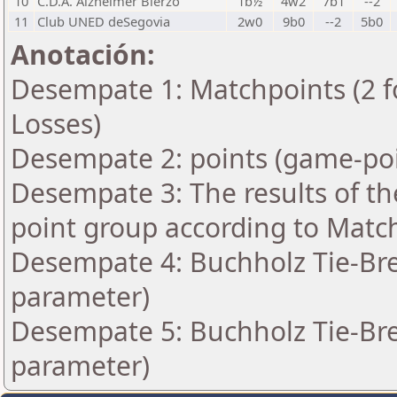
10
C.D.A. Alzheimer Bierzo
1b½
4w2
7b1
--2
11
Club UNED deSegovia
2w0
9b0
--2
5b0
Anotación:
Desempate 1: Matchpoints (2 fo
Losses)
Desempate 2: points (game-poi
Desempate 3: The results of t
point group according to Matc
Desempate 4: Buchholz Tie-Bre
parameter)
Desempate 5: Buchholz Tie-Bre
parameter)