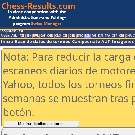
Logged on: Gast
Arabic
ARM
AZE
BIH
BUL
CAT
CHN
CRO
CZE
DEN
ENG
ESP
FAI
FIN
FRA
GER
GRE
INA
I
Inicio
Base de datos de torneos
Campeonato AUT
Imágenes
Nota: Para reducir la carga 
escaneos diarios de motor
Yahoo, todos los torneos f
semanas se muestran tras p
botón: