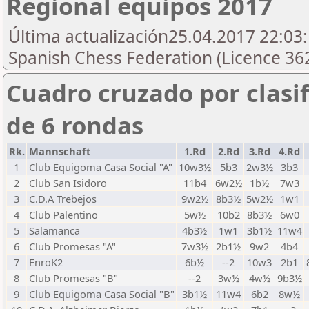
Regional equipos 2017
Última actualización25.04.2017 22:03:
Spanish Chess Federation (Licence 36
Cuadro cruzado por clasif
de 6 rondas
Rk.
Mannschaft
1.Rd
2.Rd
3.Rd
4.Rd
1
Club Equigoma Casa Social "A"
10w3½
5b3
2w3½
3b3
2
Club San Isidoro
11b4
6w2½
1b½
7w3
3
C.D.A Trebejos
9w2½
8b3½
5w2½
1w1
4
Club Palentino
5w½
10b2
8b3½
6w0
5
Salamanca
4b3½
1w1
3b1½
11w4
6
Club Promesas "A"
7w3½
2b1½
9w2
4b4
7
EnroK2
6b½
--2
10w3
2b1
8
Club Promesas "B"
--2
3w½
4w½
9b3½
9
Club Equigoma Casa Social "B"
3b1½
11w4
6b2
8w½