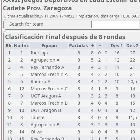
Cadete Prov. Zaragoza
Última actualización29.11.2009 17:40:32, Propietario/Última carga: FEDER
Search for team
Clasificación Final después de 8 rondas
Rk.
No.Ini.
Equipo
Partidas
+
=
-
Des 1
Des 2
1
1
Ibercaja
8
8
0
0
16
27
2
2
Agrupacion A
8
5
2
1
12
22
3
4
Rey Fernando A
8
4
3
1
11
21
4
5
Marcos Frechin A
8
4
2
2
10
21
5
6
Ramiro A
8
4
2
2
10
20,5
6
12
Marcos Frechin C
8
4
1
3
9
14
7
9
UGT Aragon A
8
3
2
3
8
18
8
7
Marcos Frechin B
8
4
0
4
8
15
9
10
UGT Aragon B
8
4
0
4
8
12
10
3
Tauste
8
4
0
4
8
11,5
11
8
Agrupacion B
8
3
2
3
8
10
12
14
Olivar
8
4
0
4
8
10
13
15
Rey Fernando B
8
2
1
5
5
10