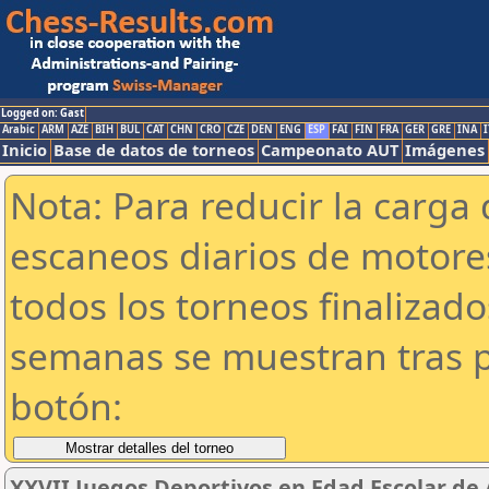
Logged on: Gast
Arabic
ARM
AZE
BIH
BUL
CAT
CHN
CRO
CZE
DEN
ENG
ESP
FAI
FIN
FRA
GER
GRE
INA
I
Inicio
Base de datos de torneos
Campeonato AUT
Imágenes
Nota: Para reducir la carga 
escaneos diarios de motor
todos los torneos finalizad
semanas se muestran tras p
botón:
XXVII Juegos Deportivos en Edad Escolar de 