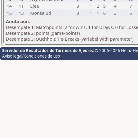
14
11
Ejea
8
1
2
5
4
7
15
13
Monsalud
8
1
1
6
3
5
Anotación:
Desempate 1: Matchpoints (2 for wins, 1 for Draws, 0 for Losse
Desempate 2: points (game-points)
Desempate 3: Buchholz Tie-Breaks (variabel with parameter)
Servidor de Resultados de Torneos de Ajedrez
© 2006-2026 Heinz H
Aviso legal/Condiciones de uso