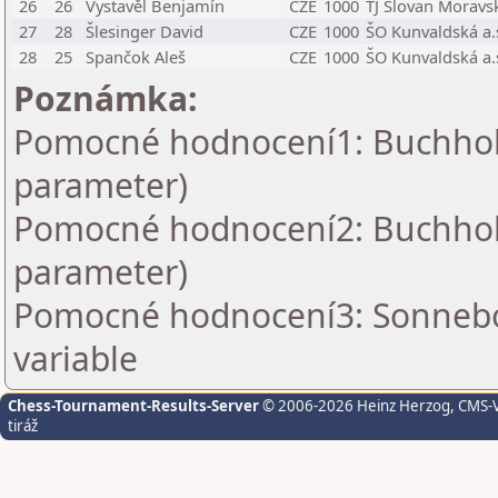
26
26
Vystavěl Benjamín
CZE
1000
TJ Slovan Moravs
27
28
Šlesinger David
CZE
1000
ŠO Kunvaldská a.
28
25
Spančok Aleš
CZE
1000
ŠO Kunvaldská a.
Poznámka:
Pomocné hodnocení1: Buchholz 
parameter)
Pomocné hodnocení2: Buchholz 
parameter)
Pomocné hodnocení3: Sonnebo
variable
Chess-Tournament-Results-Server
© 2006-2026 Heinz Herzog
, CMS-
tiráž