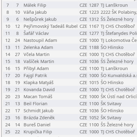
7
7
Málek Filip
CZE
1287
TJ Lanškroun
8
10
Váňa Jakub
CZE
1223
2222 ŠK Polabiny, 
9
6
Nešpůrek Jakub
CZE
1312
ŠS Železné hory
10
12
Pejřimovský Tadeáš Rubel
CZE
1167
TJ CHS Chotěboř
11
8
Šafář Václav
CZE
1277
TJ Štefanydes Pol
12
24
Nastoupil Adam
CZE
1000
TJ Lokomotiva Če
13
11
Zelenka Adam
CZE
1188
ŠO Hlinsko
14
27
Včela Martin
CZE
1000
TJ CHS Chotěboř
15
18
Vašíček Martin
CZE
1036
ŠS Železné hory
16
15
Přibyl Adam
CZE
1100
TJ Lanškroun
17
20
Fajgl Patrik
CZE
1000
ŠO Kunvaldská a.
18
19
Klapka Matyáš
CZE
1015
ŠO Hlinsko
19
21
Kovanda David
CZE
1000
TJ CHS Chotěboř
20
23
Macan Tomáš
CZE
1000
ŠK Ústí nad Orlicí,
21
13
Beil Florian
CZE
1100
ŠK Svitavy
22
17
Schmidt Jakub
CZE
1036
ŠO Hlinsko
23
16
Brázda Zdeněk
CZE
1052
ŠK Svitavy
24
14
Bureš Daniel
CZE
1100
ŠS Železné hory
25
22
Krupička Filip
CZE
1000
TJ CHS Chotěboř