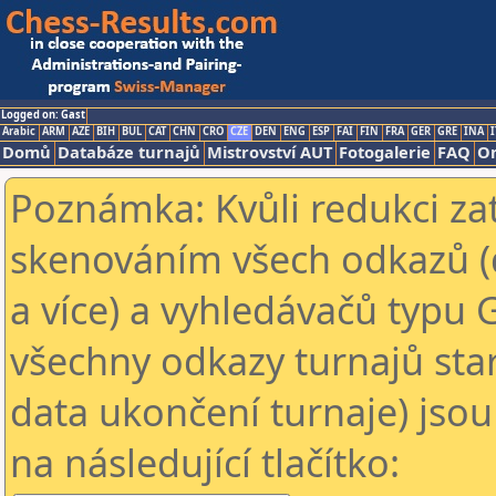
Logged on: Gast
Arabic
ARM
AZE
BIH
BUL
CAT
CHN
CRO
CZE
DEN
ENG
ESP
FAI
FIN
FRA
GER
GRE
INA
I
Domů
Databáze turnajů
Mistrovství AUT
Fotogalerie
FAQ
On
Poznámka: Kvůli redukci za
skenováním všech odkazů (
a více) a vyhledávačů typu 
všechny odkazy turnajů star
data ukončení turnaje) jsou
na následující tlačítko: