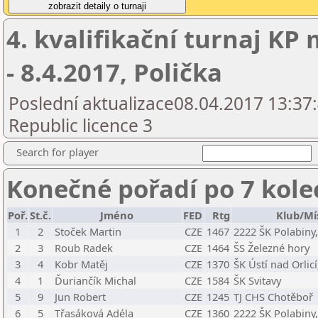
4. kvalifikační turnaj KP
- 8.4.2017, Polička
Poslední aktualizace08.04.2017 13:37
Republic licence 3
Search for player
Konečné pořadí po 7 kole
Poř.
St.č.
Jméno
FED
Rtg
Klub/Mí
1
2
Stoček Martin
CZE
1467
2222 ŠK Polabiny, 
2
3
Roub Radek
CZE
1464
ŠS Železné hory
3
4
Kobr Matěj
CZE
1370
ŠK Ústí nad Orlicí,
4
1
Ďuriančík Michal
CZE
1584
ŠK Svitavy
5
9
Jun Robert
CZE
1245
TJ CHS Chotěboř
6
5
Třasáková Adéla
CZE
1360
2222 ŠK Polabiny, 