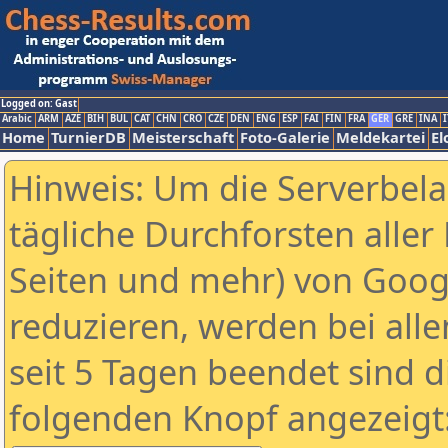
Logged on: Gast
Arabic
ARM
AZE
BIH
BUL
CAT
CHN
CRO
CZE
DEN
ENG
ESP
FAI
FIN
FRA
GER
GRE
INA
I
Home
TurnierDB
Meisterschaft
Foto-Galerie
Meldekartei
El
Hinweis: Um die Serverbel
tägliche Durchforsten aller 
Seiten und mehr) von Goog
reduzieren, werden bei alle
seit 5 Tagen beendet sind d
folgenden Knopf angezeigt