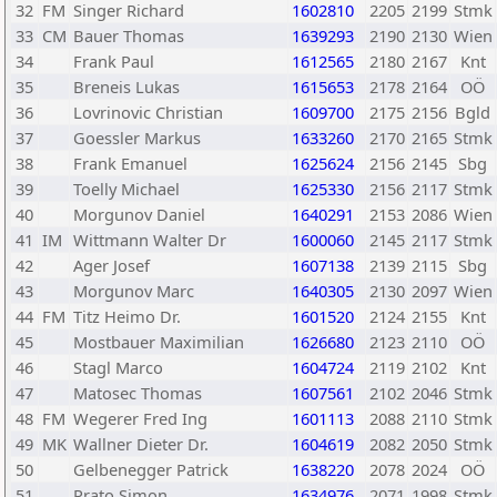
32
FM
Singer Richard
1602810
2205
2199
Stmk
33
CM
Bauer Thomas
1639293
2190
2130
Wien
34
Frank Paul
1612565
2180
2167
Knt
35
Breneis Lukas
1615653
2178
2164
OÖ
36
Lovrinovic Christian
1609700
2175
2156
Bgld
37
Goessler Markus
1633260
2170
2165
Stmk
38
Frank Emanuel
1625624
2156
2145
Sbg
39
Toelly Michael
1625330
2156
2117
Stmk
40
Morgunov Daniel
1640291
2153
2086
Wien
41
IM
Wittmann Walter Dr
1600060
2145
2117
Stmk
42
Ager Josef
1607138
2139
2115
Sbg
43
Morgunov Marc
1640305
2130
2097
Wien
44
FM
Titz Heimo Dr.
1601520
2124
2155
Knt
45
Mostbauer Maximilian
1626680
2123
2110
OÖ
46
Stagl Marco
1604724
2119
2102
Knt
47
Matosec Thomas
1607561
2102
2046
Stmk
48
FM
Wegerer Fred Ing
1601113
2088
2110
Stmk
49
MK
Wallner Dieter Dr.
1604619
2082
2050
Stmk
50
Gelbenegger Patrick
1638220
2078
2024
OÖ
51
Prato Simon
1634976
2071
1998
Stmk