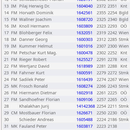
13
IM
Pilaj Herwig Dr.
1604040
2372
2351
Knt
14
FM
Horvath Dominik
1642561
2355
2254
Bgld
15
FM
Wallner Joachim
1608720
2325
2340
Bgld
16
IM
Knoll Hermann
1603809
2323
2293
OÖ
17
FM
Blohberger Felix
1632051
2319
2242
Wien
18
IM
Danner Georg
1600303
2312
2285
Stmk
19
IM
Kummer Helmut
1601016
2307
2300
Wien
20
FM
Petschar Kurt Mag.
1600478
2302
2252
Knt
21
FM
Rieger Robert
1625527
2291
2278
Knt
22
FM
Wertjanz David
1618989
2281
2288
Knt
23
FM
Fahrner Kurt
1600591
2279
2272
Stmk
24
FM
Sadilek Peter
1616439
2274
2267
Wien
25
MK
Frosch Ronald
1608274
2266
2243
Stmk
26
FM
Hiermann Dietmar
1602918
2261
2225
OÖ
27
FM
Sandhoefner Florian
1609106
2257
2265
OÖ
28
Khalakhan Jurij
14142368
2254
2211
Stmk
29
CM
Mostbauer Florian
1626671
2250
2230
OÖ
30
Schieder Andreas
1605488
2224
2186
Stmk
31
MK
Fauland Peter
1603817
2223
2138