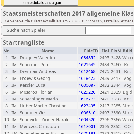
Staatsmeisterschaften 2017 allgemeine Kla
Die Seite wurde zuletzt aktualisiert am 20.08.2017 15:47:09, Ersteller/Letzte
Suche nach Spieler
Startrangliste
Nr.
Name
FideID
EloI
EloN
Bdld
1
IM
Dragnev Valentin
1634852
2495
2428
Wien
2
IM
Schreiner Peter
1621645
2484
2460
Knt
3
IM
Diermair Andreas
1612468
2475
2431
Knt
4
IM
Froewis Georg
1618423
2439
2417
Vbg
5
IM
Kessler Luca
1600087
2432
2344
Vbg
6
IM
Mesaros Florian
1629220
2421
2329
Bgld
7
IM
Schachinger Mario
1616773
2420
2398
Knt
8
IM
Huber Martin Christian
1623435
2417
2385
Stmk
9
IM
Schnider Gert
1606310
2407
2396
Stmk
10
IM
Schneider-Zinner Harald
1604520
2396
2366
Wien
11
IM
Menezes Christoph
1617001
2395
2352
OÖ
12
FM
Schwabeneder Florian
1626191
2382
2355
OÖ