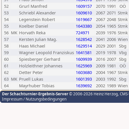
52
Grurl Manfred
1609157
2070
1991
OÖ
53
Schriebl Alexander
1609610
2067
2071
Stmk
54
Legenstein Robert
1619667
2067
2048
Stmk
55
Koelber Daniel
1643380
2054
1965
Stmk
56
MK
Horvath Reka
724971
2039
1976
Stmk
57
Kersten Julian Mag.
1628542
2041
2006
Wien
58
Haas Michael
1629514
2029
2001
Sbg
59
Wagner Leopold Franziskus
1641581
2019
1978
Vbg
60
Spiesberger Gerhard
1609939
2016
2007
Sbg
61
Holzleithner Johannes
1625969
2009
1981
OÖ
62
Detter Peter
1603680
2004
1967
Stmk
63
MK
Pruell Lukas
1601393
2003
1992
Sbg
64
Mayrhuber Tobias
1639692
2002
1989
Wien
Der Schachturnier-Ergebnis-Server
© 2006-2026 Heinz Herzog
, CMS
Impressum / Nutzungsbedingungen