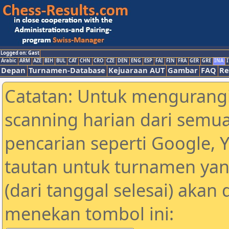
Logged on: Gast
Arabic
ARM
AZE
BIH
BUL
CAT
CHN
CRO
CZE
DEN
ENG
ESP
FAI
FIN
FRA
GER
GRE
INA
I
Depan
Turnamen-Database
Kejuaraan AUT
Gambar
FAQ
Re
Catatan: Untuk mengurangi
scanning harian dari semua
pencarian seperti Google, 
tautan untuk turnamen yan
(dari tanggal selesai) akan
menekan tombol ini: