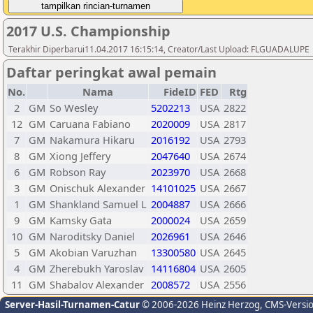
2017 U.S. Championship
Terakhir Diperbarui11.04.2017 16:15:14, Creator/Last Upload: FLGUADALUPE
Daftar peringkat awal pemain
No.
Nama
FideID
FED
Rtg
2
GM
So Wesley
5202213
USA
2822
12
GM
Caruana Fabiano
2020009
USA
2817
7
GM
Nakamura Hikaru
2016192
USA
2793
8
GM
Xiong Jeffery
2047640
USA
2674
6
GM
Robson Ray
2023970
USA
2668
3
GM
Onischuk Alexander
14101025
USA
2667
1
GM
Shankland Samuel L
2004887
USA
2666
9
GM
Kamsky Gata
2000024
USA
2659
10
GM
Naroditsky Daniel
2026961
USA
2646
5
GM
Akobian Varuzhan
13300580
USA
2645
4
GM
Zherebukh Yaroslav
14116804
USA
2605
11
GM
Shabalov Alexander
2008572
USA
2556
Server-Hasil-Turnamen-Catur
© 2006-2026 Heinz Herzog
, CMS-Versi