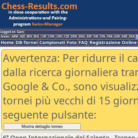
Logged on: Gast
Arabic
ARM
AZE
BIH
BUL
CAT
CHN
CRO
CZE
DEN
ENG
ESP
FAI
FIN
FRA
GER
GRE
INA
I
Home
DB-Tornei
Campionati
Foto
FAQ
Registrazione Online
Avvertenza: Per ridurre il c
dalla ricerca giornaliera tra
Google & Co., sono visualizzab
tornei più vecchi di 15 gio
seguente pulsante:
6° Open Internazionale del Salento - Torneo