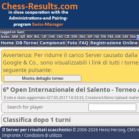
Logged on: Gast
Arabic
ARM
AZE
BIH
BUL
CAT
CHN
CRO
CZE
DEN
ENG
ESP
FAI
FIN
FRA
GER
GRE
INA
I
Home
DB-Tornei
Campionati
Foto
FAQ
Registrazione Online
Avvertenza: Per ridurre il carico Server causato dalla 
Google & Co., sono visualizzabili i link di tutti i tor
seguente pulsante:
6° Open Internazionale del Salento - Torneo
Il sito e stato aggiornato il27.05.2017 14:33:33, Creatore/Ultimo Upload: m
Search for player
Classifica dopo 1 turni
Il Server per i risultati scacchistici
© 2006-2026 Heinz Herzog
, CMS-
Impronte / Condizioni di utilizzo