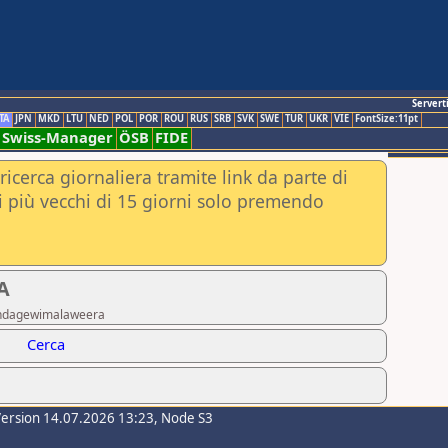
Servert
TA
JPN
MKD
LTU
NED
POL
POR
ROU
RUS
SRB
SVK
SWE
TUR
UKR
VIE
FontSize:11pt
Swiss-Manager
ÖSB
FIDE
ricerca giornaliera tramite link da parte di
nei più vecchi di 15 giorni solo premendo
 A
ahindagewimalaweera
Cerca
Version 14.07.2026 13:23, Node S3