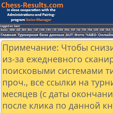
Logged on: Gast
Arabic
ARM
AZE
BIH
BUL
CAT
CHN
CRO
CZE
DEN
ENG
ESP
FAI
FIN
FRA
GER
GRE
INA
I
Главная
Турнирная база данных
AUT
Фото
ЧАВО
Онлайн
Примечание: Чтобы снизи
из-за ежедневного скани
поисковыми системами ти
проч., все ссылки на тур
месяцев (с даты окончан
после клика по данной кн