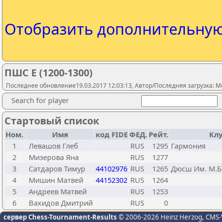
Отобразить дополнительну
ПШС E (1200-1300)
Последнее обновление19.03.2017 12:03:13, Автор/Последняя загрузка: M
Search for player
Стартовый список
Ном.
Имя
код FIDE
ФЕД.
Рейт.
Кл
1
Левашов Глеб
RUS
1295
Гармония
2
Мизерова Яна
RUS
1277
3
Сатдаров Тимур
44102976
RUS
1265
Дюсш Им. М.Б
4
Мишин Матвей
44152302
RUS
1264
5
Андреев Матвей
RUS
1253
6
Вахидов Дмитрий
RUS
0
сервер Chess-Tournament-Results
© 2006-2026 Heinz Herzog
, CMS-